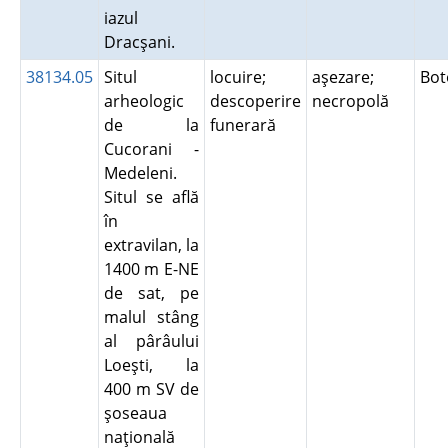
iazul
Dracşani.
38134.05
Situl
locuire;
aşezare;
Bot
arheologic
descoperire
necropolă
de la
funerară
Cucorani -
Medeleni.
Situl se află
în
extravilan, la
1400 m E-NE
de sat, pe
malul stâng
al pârâului
Loeşti, la
400 m SV de
şoseaua
naţională