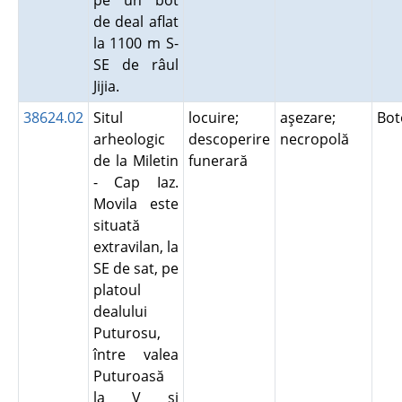
pe un bot
de deal aflat
la 1100 m S-
SE de râul
Jijia.
38624.02
Situl
locuire;
aşezare;
Bot
arheologic
descoperire
necropolă
de la Miletin
funerară
- Cap Iaz.
Movila este
situată
extravilan, la
SE de sat, pe
platoul
dealului
Puturosu,
între valea
Puturoasă
la V şi