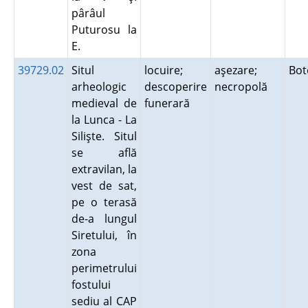
pârâul
Puturosu la
E.
39729.02
Situl
locuire;
aşezare;
Bot
arheologic
descoperire
necropolă
medieval de
funerară
la Lunca - La
Silişte. Situl
se află
extravilan, la
vest de sat,
pe o terasă
de-a lungul
Siretului, în
zona
perimetrului
fostului
sediu al CAP