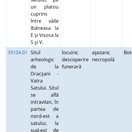
un platou
cuprins
între văile
Ibăneasa la
E şi Visoca la
S şi V.
39104.01
Situl
locuire;
aşezare;
Bot
arheologic
descoperire
necropolă
de la
funerară
Dracşani -
Vatra
Satului. Situl
se află
intravilan, în
partea de
nord-est a
satului, la
sud-est de