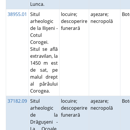
Lunca.
38955.01
Situl
locuire;
aşezare;
Bot
arheologic
descoperire
necropolă
de la Ilişeni -
funerară
Cotul
Corogei.
Situl se află
extravilan, la
1450 m est
de sat, pe
malul drept
al pârâului
Corogea.
37182.09
Situl
locuire;
aşezare;
Bot
arheologic
descoperire
necropolă
de la
funerară
Drăguşeni -
La Ocoale.