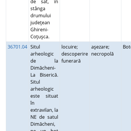
de sat, în
stânga
drumului
judeţean
Ghireni-
Coţuşca.
36701.04
Situl
locuire;
aşezare;
Bot
arheologic
descoperire
necropolă
de la
funerară
Dimăcheni-
La Biserică.
Situl
arheologic
este situat
în
extravilan, la
NE de satul
Dimăcheni,