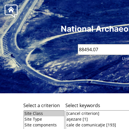
National Archaeo
Unk
Select a criterion
Select keywords