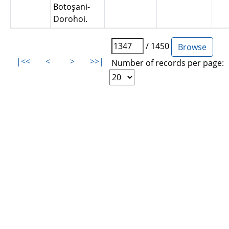
Botoşani-
Dorohoi.
/ 1450
|<<
<
>
>>|
Number of records per page: