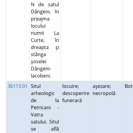
N de satul
Dângeni, în
preajma
locului
numit La
Curte, în
dreapta şi
stânga
şoselei
Dângeni-
Iacobeni.
36113.01
Situl
locuire;
aşezare;
Bot
arheologic
descoperire
necropolă
de la
funerară
Petricani -
Vatra
satului. Situl
se află