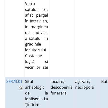
Vatra
satului. Sit
aflat parţial
în intravilan,
în marginea
de sud-vest
a satului, în
grădinile
locuitorului
Costache
Iuşcă şi
vecinilor săi
39373.01
Situl
locuire;
aşezare;
Bot
arheologic
descoperire
necropolă
de la
funerară
Ionăşeni - La
Ţintirim.