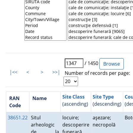
/ 1450
|<<
<
>
>>|
Number of records per page:
Site Class
Site Type
Co
RAN
Name
(ascending)
(descending)
(de
Code
38651.22
Situl
locuire;
aşezare;
Bot
arheologic
descoperire
necropolă
de la
funerară