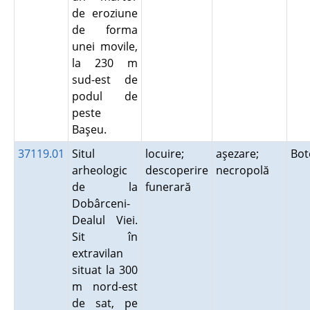
de eroziune
de forma
unei movile,
la 230 m
sud-est de
podul de
peste
Başeu.
37119.01
Situl
locuire;
aşezare;
Bot
arheologic
descoperire
necropolă
de la
funerară
Dobârceni-
Dealul Viei.
Sit în
extravilan
situat la 300
m nord-est
de sat, pe