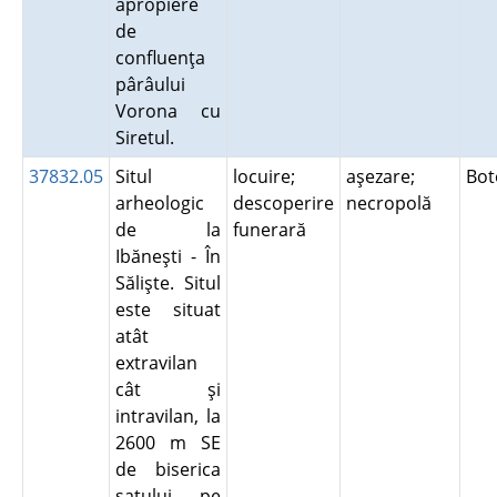
apropiere
de
confluenţa
pârâului
Vorona cu
Siretul.
37832.05
Situl
locuire;
aşezare;
Bot
arheologic
descoperire
necropolă
de la
funerară
Ibăneşti - În
Sălişte. Situl
este situat
atât
extravilan
cât şi
intravilan, la
2600 m SE
de biserica
satului, pe