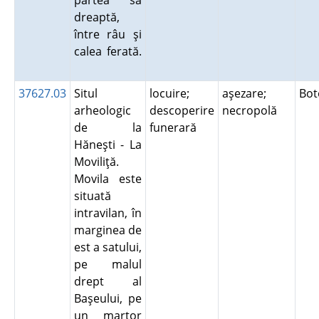
partea sa
dreaptă,
între râu şi
calea ferată.
37627.03
Situl
locuire;
aşezare;
Bot
arheologic
descoperire
necropolă
de la
funerară
Hăneşti - La
Moviliţă.
Movila este
situată
intravilan, în
marginea de
est a satului,
pe malul
drept al
Başeului, pe
un martor