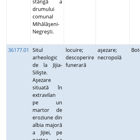
stângă a
drumului
comunal
Mihălăşeni-
Negreşti.
36177.01
Situl
locuire;
aşezare;
Bot
arheologic
descoperire
necropolă
de la Jijia-
funerară
Silişte.
Aşezare
situată în
extravilan
pe un
martor de
eroziune din
albia majoră
a Jijiei, pe