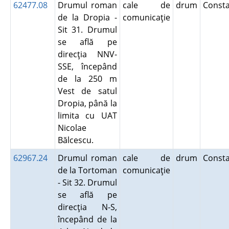
62477.08
Drumul roman
cale de
drum
Const
de la Dropia -
comunicaţie
Sit 31. Drumul
se află pe
direcţia NNV-
SSE, începând
de la 250 m
Vest de satul
Dropia, până la
limita cu UAT
Nicolae
Bălcescu.
62967.24
Drumul roman
cale de
drum
Const
de la Tortoman
comunicaţie
- Sit 32. Drumul
se află pe
direcţia N-S,
începând de la