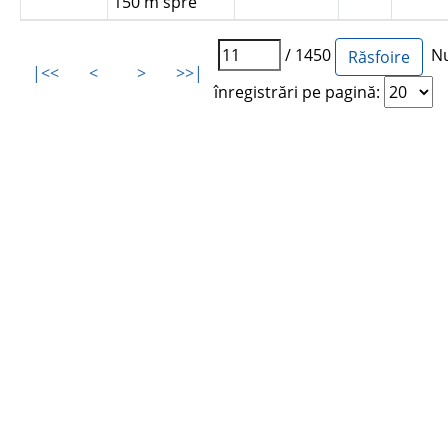
150 m spre
/ 1450
Nu
|<<
<
>
>>|
înregistrări pe pagină: