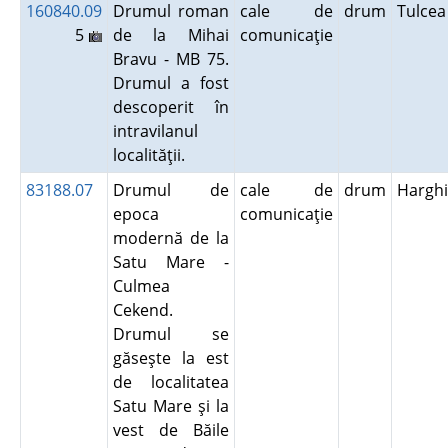
160840.09
Drumul roman
cale de
drum
Tulce
5
de la Mihai
comunicaţie
Bravu - MB 75.
Drumul a fost
descoperit în
intravilanul
localităţii.
83188.07
Drumul de
cale de
drum
Hargh
epoca
comunicaţie
modernă de la
Satu Mare -
Culmea
Cekend.
Drumul se
găseşte la est
de localitatea
Satu Mare şi la
vest de Băile