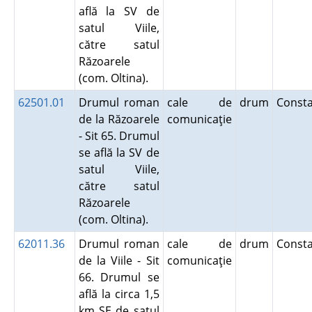
află la SV de
satul Viile,
către satul
Răzoarele
(com. Oltina).
62501.01
Drumul roman
cale de
drum
Const
de la Răzoarele
comunicaţie
- Sit 65. Drumul
se află la SV de
satul Viile,
către satul
Răzoarele
(com. Oltina).
62011.36
Drumul roman
cale de
drum
Const
de la Viile - Sit
comunicaţie
66. Drumul se
află la circa 1,5
km SE de satul