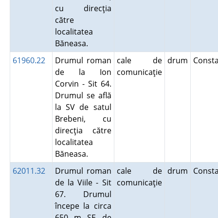
cu direcţia
către
localitatea
Băneasa.
61960.22
Drumul roman
cale de
drum
Const
de la Ion
comunicaţie
Corvin - Sit 64.
Drumul se află
la SV de satul
Brebeni, cu
direcţia către
localitatea
Băneasa.
62011.32
Drumul roman
cale de
drum
Const
de la Viile - Sit
comunicaţie
67. Drumul
începe la circa
650 m SE de