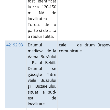
fost identificat
la cca. 120-150
m NV de
localitatea
Turda, de o
parte şi de alta
a râului Taliţa.
42192.03
Drumul
cale de
drum
Braşo
medieval de la
comunicaţie
Vama Buzăului
- Plaiul Beldii.
Drumul se
găseşte între
văile Buzăului
şi Buzăielului,
situat la sud-
est de
localitate.