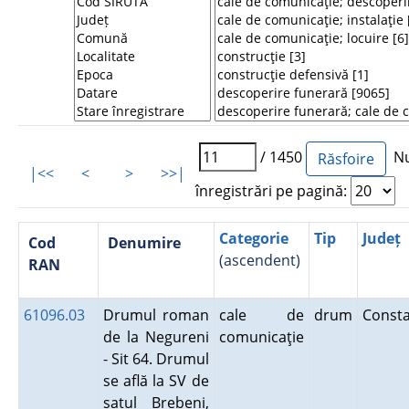
/ 1450
Nu
|<<
<
>
>>|
înregistrări pe pagină:
Categorie
Tip
Județ
Cod
Denumire
(ascendent)
RAN
61096.03
Drumul roman
cale de
drum
Const
de la Negureni
comunicaţie
- Sit 64. Drumul
se află la SV de
satul Brebeni,