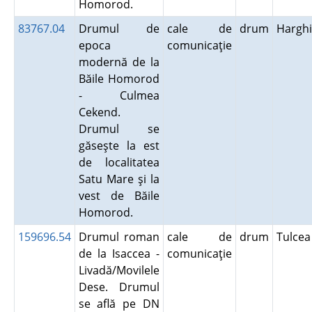
Homorod.
83767.04
Drumul de
cale de
drum
Hargh
epoca
comunicaţie
modernă de la
Băile Homorod
- Culmea
Cekend.
Drumul se
găseşte la est
de localitatea
Satu Mare şi la
vest de Băile
Homorod.
159696.54
Drumul roman
cale de
drum
Tulce
de la Isaccea -
comunicaţie
Livadă/Movilele
Dese. Drumul
se află pe DN