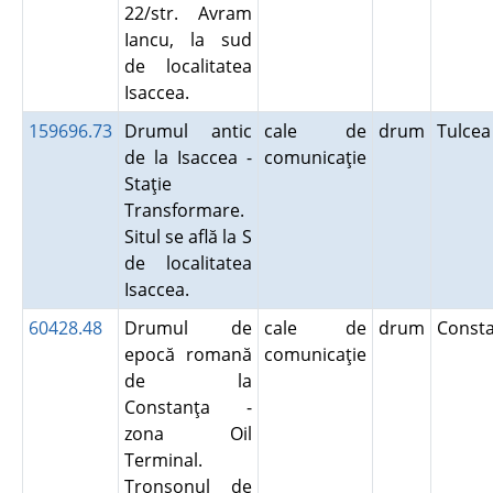
22/str. Avram
Iancu, la sud
de localitatea
Isaccea.
159696.73
Drumul antic
cale de
drum
Tulce
de la Isaccea -
comunicaţie
Staţie
Transformare.
Situl se află la S
de localitatea
Isaccea.
60428.48
Drumul de
cale de
drum
Const
epocă romană
comunicaţie
de la
Constanţa -
zona Oil
Terminal.
Tronsonul de