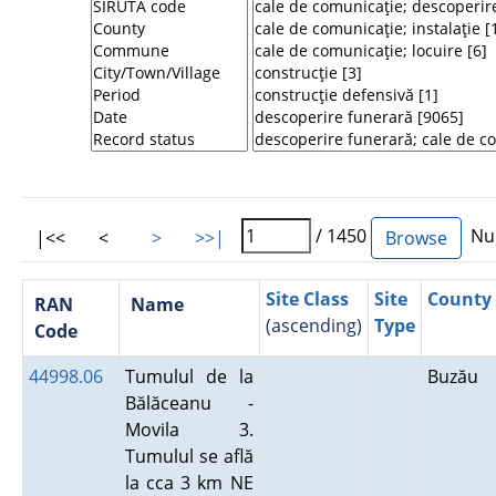
/ 1450
Num
|<<
<
>
>>|
Site Class
Site
County
RAN
Name
(ascending)
Type
Code
44998.06
Tumulul de la
Buzău
Bălăceanu -
Movila 3.
Tumulul se află
la cca 3 km NE