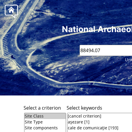
National Archaeo
Unk
Select a criterion
Select keywords