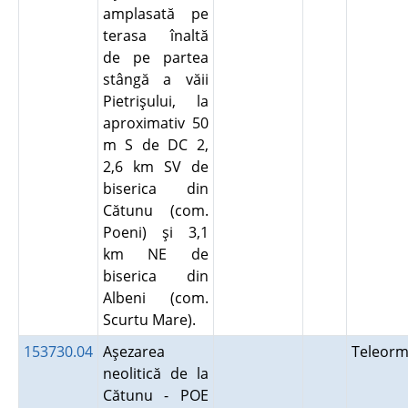
amplasată pe
terasa înaltă
de pe partea
stângă a văii
Pietrişului, la
aproximativ 50
m S de DC 2,
2,6 km SV de
biserica din
Cătunu (com.
Poeni) şi 3,1
km NE de
biserica din
Albeni (com.
Scurtu Mare).
153730.04
Aşezarea
Teleor
neolitică de la
Cătunu - POE