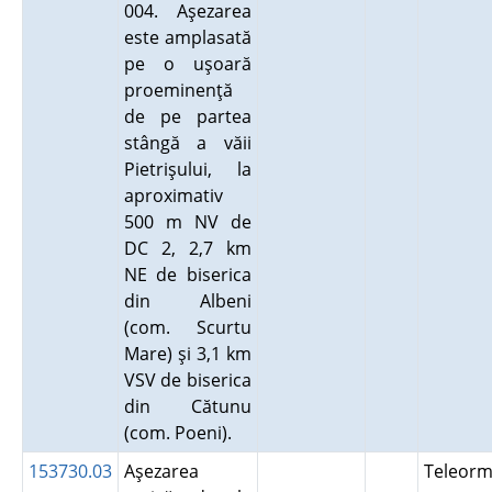
004. Aşezarea
este amplasată
pe o uşoară
proeminenţă
de pe partea
stângă a văii
Pietrişului, la
aproximativ
500 m NV de
DC 2, 2,7 km
NE de biserica
din Albeni
(com. Scurtu
Mare) şi 3,1 km
VSV de biserica
din Cătunu
(com. Poeni).
153730.03
Aşezarea
Teleor