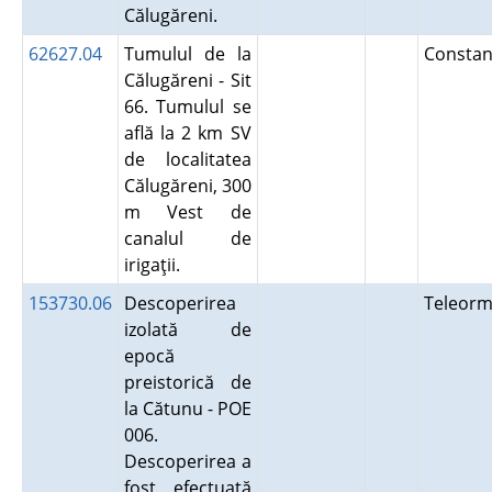
Călugăreni.
62627.04
Tumulul de la
Constan
Călugăreni - Sit
66. Tumulul se
află la 2 km SV
de localitatea
Călugăreni, 300
m Vest de
canalul de
irigaţii.
153730.06
Descoperirea
Teleor
izolată de
epocă
preistorică de
la Cătunu - POE
006.
Descoperirea a
fost efectuată