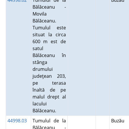
44998.02
Tumulul de la
Buzău
Bălăceanu -
Movila
Bălăceanu.
Tumulul este
situat la circa
600 m est de
satul
Bălăceanu în
stânga
drumului
judeţean 203,
pe terasa
înaltă de pe
malul drept al
lacului
Bălăceanu.
44998.03
Tumulul de la
Buzău
Bălăceanu -