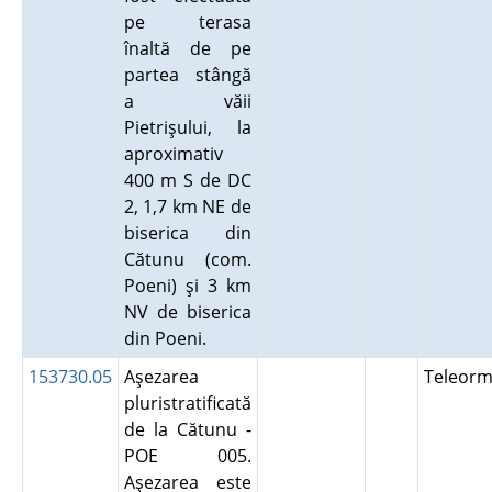
pe terasa
înaltă de pe
partea stângă
a văii
Pietrişului, la
aproximativ
400 m S de DC
2, 1,7 km NE de
biserica din
Cătunu (com.
Poeni) şi 3 km
NV de biserica
din Poeni.
153730.05
Aşezarea
Teleor
pluristratificată
de la Cătunu -
POE 005.
Aşezarea este