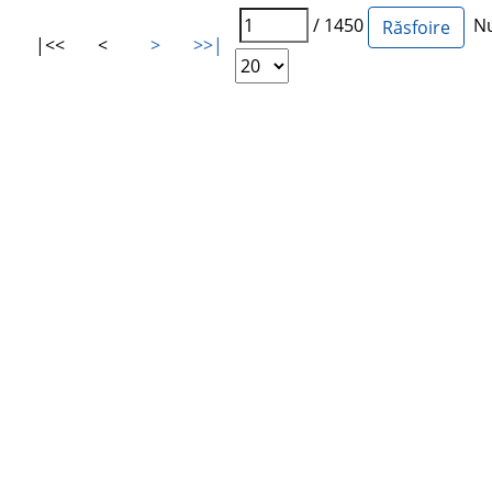
/ 1450
Num
|<<
<
>
>>|