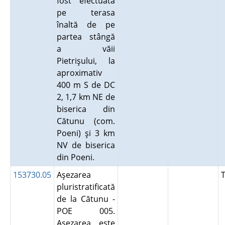
fost efectuată
pe terasa
înaltă de pe
partea stângă
a văii
Pietrişului, la
aproximativ
400 m S de DC
2, 1,7 km NE de
biserica din
Cătunu (com.
Poeni) şi 3 km
NV de biserica
din Poeni.
153730.05
Aşezarea
pluristratificată
de la Cătunu -
POE 005.
Aşezarea este