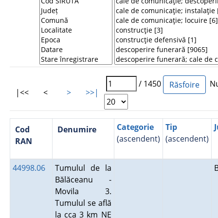
/ 1450
Num
|<<
<
>
>>|
Categorie
Tip
J
Cod
Denumire
(ascendent)
(ascendent)
RAN
44998.06
Tumulul de la
Bălăceanu -
Movila 3.
Tumulul se află
la cca 3 km NE