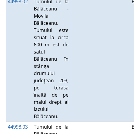
44998.02
Tumulul de la
Bălăceanu -
Movila
Bălăceanu.
Tumulul este
situat la circa
600 m est de
satul
Bălăceanu în
stânga
drumului
judeţean 203,
pe terasa
înaltă de pe
malul drept al
lacului
Bălăceanu.
44998.03
Tumulul de la