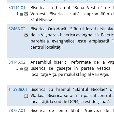
50111.01
Biserica cu hramul "Buna Vestire" de l
1
Verneşti. Biserica se află la aprox. 60m 
râul Nişcov.
32465.02
Biserica Ortodoxă "Sfântul Ierarh Nicolae
de la Viişoara - biserica evanghelică. Biseri
parohială evanghelică este amplasată î
centrul localităţii.
34146.02
Ansamblul bisericii reformate de la Viţa
3
Biserica se găseşte în partea vestică 
localităţii Viţa, pe malul stâng al Văii Viţei.
113938.01
Biserica cu hramul "Sfântul Nicolae" di
Vlădaia. Biserica se află în parcul central 
localităţii, la sud de DC94, la est de şcoală.
78757.01
Biserica de lemn Sfinţii Voievozi de l