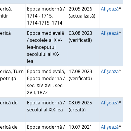
erică,
Epoca modernă /
20.05.2026
Afişează
*
mitir
1714 - 1715,
(actualizată)
1714-1715, 1714
serică
Epoca medievală
03.08.2023
Afişează
*
/ secolele al XIV-
(verificată)
lea-începutul
secolului al XX-
lea
serică, Turn
Epoca medievală,
17.08.2023
Afişează
*
opotniţă
Epoca modernă /
(verificată)
sec. XIV-XVII, sec.
XVII, 1872
serică de
Epoca modernă /
08.09.2025
Afişează
*
d
secolul al XIX-lea
(creată)
serică de
Epoca modernă /
19.07.2021
Afişează
*