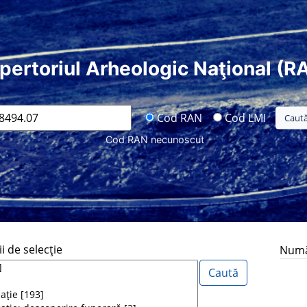
pertoriul Arheologic Naţional (R
Cod RAN
Cod LMI
Cod RAN necunoscut
i de selecţie
Număr