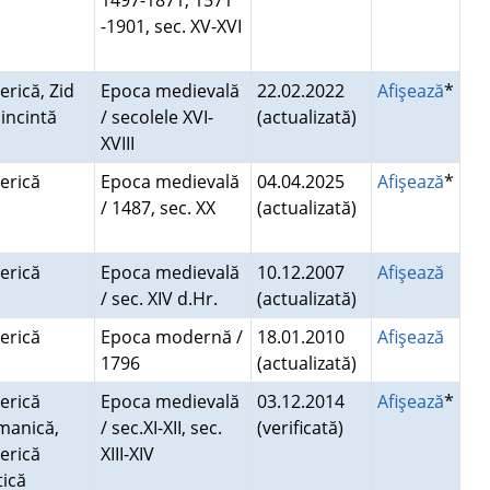
1497-1871, 1571
-1901, sec. XV-XVI
erică, Zid
Epoca medievală
22.02.2022
Afişează
*
 incintă
/ secolele XVI-
(actualizată)
XVIII
serică
Epoca medievală
04.04.2025
Afişează
*
/ 1487, sec. XX
(actualizată)
serică
Epoca medievală
10.12.2007
Afişează
/ sec. XIV d.Hr.
(actualizată)
serică
Epoca modernă /
18.01.2010
Afişează
1796
(actualizată)
serică
Epoca medievală
03.12.2014
Afişează
*
manică,
/ sec.XI-XII, sec.
(verificată)
serică
XIII-XIV
tică