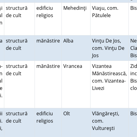
şi
structură
edificiu
Mehedinţi
Viaşu, com.
Bi
ul
de cult
religios
Pătulele
în
a
structură
mănăstire
Alba
Vinţu De Jos,
Ne
de cult
com. Vinţu De
Cl
Jos
Bi
-
structură
mănăstire
Vrancea
Vizantea
Zi
n
de cult
Mănăstirească,
inc
l
com. Vizantea-
Bi
e
Livezi
cl
i.
i
structură
edificiu
Olt
Vlăngăreşti,
Bi
i.
de cult
religios
com.
i,
Vultureşti