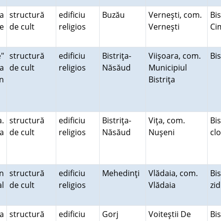
a
structură
edificiu
Buzău
Verneşti, com.
Bis
de
de cult
religios
Verneşti
Ci
"
structură
edificiu
Bistriţa-
Viişoara, com.
Bi
ca
de cult
religios
Năsăud
Municipiul
n
Bistriţa
.
structură
edificiu
Bistriţa-
Viţa, com.
Bi
a
de cult
religios
Năsăud
Nuşeni
cl
n
structură
edificiu
Mehedinţi
Vlădaia, com.
Bi
al
de cult
religios
Vlădaia
zi
a
structură
edificiu
Gorj
Voiteştii De
Bi