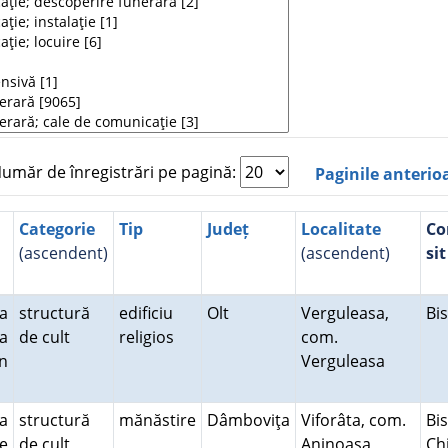
măr de înregistrări pe pagină:
Paginile anterio
Categorie
Tip
Județ
Localitate
Co
(ascendent)
(ascendent)
sit
la
structură
edificiu
Olt
Verguleasa,
Bi
 a
de cult
religios
com.
în
Verguleasa
ea
structură
mănăstire
Dâmboviţa
Viforâta, com.
Bis
de
de cult
Aninoasa
Chi