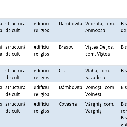
a
structură
edificiu
Dâmboviţa
Viforâta, com.
Bis
ea
de cult
religios
Aninoasa
de
şi
structură
edificiu
Braşov
Viştea De Jos,
Bi
la
de cult
religios
com. Viştea
structură
edificiu
Cluj
Vlaha, com.
Bi
de cult
religios
Săvădisla
i
structură
edificiu
Dâmboviţa
Voineşti, com.
Bi
de cult
religios
Voineşti
iş
structură
edificiu
Covasna
Vârghiş, com.
Bi
de cult
religios
Vârghiş
ro
Bi
go