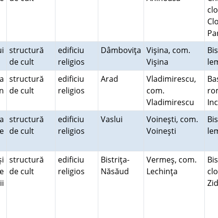
cl
Cl
Pa
i
structură
edificiu
Dâmboviţa
Vişina, com.
Bi
de cult
religios
Vişina
l
a
structură
edificiu
Arad
Vladimirescu,
Bas
n
de cult
religios
com.
ro
Vladimirescu
In
a
structură
edificiu
Vaslui
Voineşti, com.
Bi
e
de cult
religios
Voineşti
l
şi
structură
edificiu
Bistriţa-
Vermeş, com.
Bi
e
de cult
religios
Năsăud
Lechinţa
cl
i
Zid