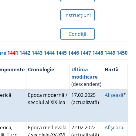
Instrucțiuni
Condiţii
are
1441
1442
1443
1444
1445
1446
1447
1448
1449
1450
mponente
Cronologie
Ultima
Hartă
modificare
(descendent)
serică
Epoca modernă /
17.02.2025
Afişează
*
secolul al XIX-lea
(actualizată)
erică,
Epoca medievală
22.02.2022
Afişează
lii, Turn
/ secolele-XV-XVI,
(actualizată)