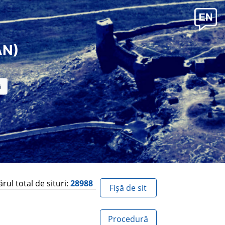
AN)
ul total de situri:
28988
Fișă de sit
Procedură