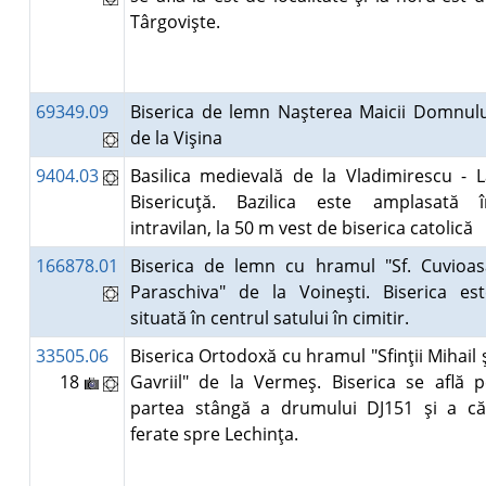
Târgovişte.
69349.09
Biserica de lemn Naşterea Maicii Domnulu
de la Vişina
9404.03
Basilica medievală de la Vladimirescu - L
Bisericuţă. Bazilica este amplasată î
intravilan, la 50 m vest de biserica catolică
166878.01
Biserica de lemn cu hramul "Sf. Cuvioas
Paraschiva" de la Voineşti. Biserica est
situată în centrul satului în cimitir.
33505.06
Biserica Ortodoxă cu hramul "Sfinţii Mihail 
18
Gavriil" de la Vermeş. Biserica se află p
partea stângă a drumului DJ151 şi a căi
ferate spre Lechinţa.