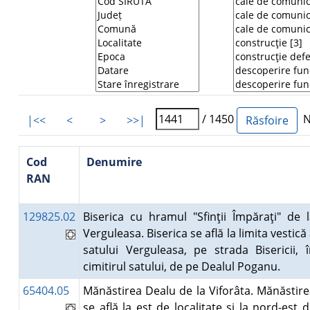
/ 1450
Nu
|<<
<
>
>>|
Cod
Denumire
RAN
129825.02
Biserica cu hramul "Sfinţii Împăraţi" de 
Verguleasa. Biserica se află la limita vestică
satului Verguleasa, pe strada Bisericii, 
cimitirul satului, de pe Dealul Poganu.
65404.05
Mănăstirea Dealu de la Viforâta. Mănăstir
se află la est de localitate şi la nord-est 