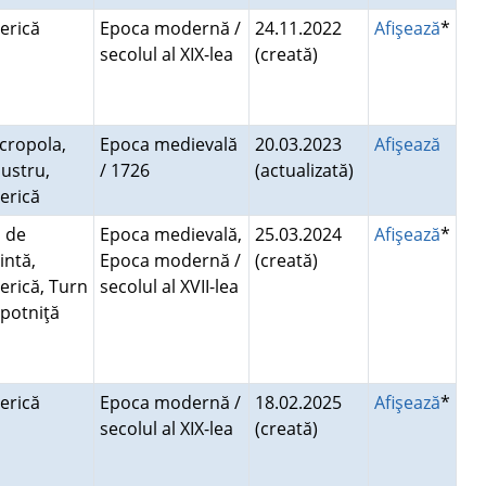
serică
Epoca modernă /
24.11.2022
Afişează
*
secolul al XIX-lea
(creată)
cropola,
Epoca medievală
20.03.2023
Afişează
austru,
/ 1726
(actualizată)
serică
d de
Epoca medievală,
25.03.2024
Afişează
*
intă,
Epoca modernă /
(creată)
serică, Turn
secolul al XVII-lea
opotniţă
serică
Epoca modernă /
18.02.2025
Afişează
*
secolul al XIX-lea
(creată)