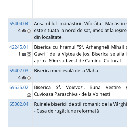
65404.04
Ansamblul mănăstirii Viforâta. Mănăstire
4
este situată la nord de sat, imediat la ieşir
din localitate.
42245.01
Biserica cu hramul "Sf. Arhangheli Mihail 
1
Gavril" de la Viştea de Jos. Biserica se afla 
aprox. 60m sud-vest de Caminul Cultural.
59407.03
Biserica medievală de la Vlaha
4
69535.02
Biserica Sf. Voievozi, Buna Vestire ş
Cuvioasa Paraschiva - de la Voineşti
65002.04
Ruinele bisericii de stil romanic de la Vârgh
- Casa de rugăciune reformată