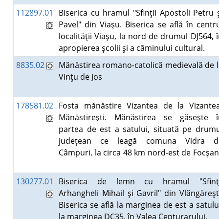
112897.01
Biserica cu hramul "Sfinţii Apostoli Petru 
Pavel" din Viaşu. Biserica se află în centr
localităţii Viaşu, la nord de drumul DJ564, 
apropierea şcolii şi a căminului cultural.
8835.02
Mănăstirea romano-catolică medievală de l
Vinţu de Jos
178581.02
Fosta mănăstire Vizantea de la Vizantea
Mănăstireşti. Mănăstirea se găseşte î
partea de est a satului, situată pe drumu
judeţean ce leagă comuna Vidra d
Câmpuri, la circa 48 km nord-est de Focşan
130277.01
Biserica de lemn cu hramul "Sfinţi
Arhangheli Mihail şi Gavril" din Vlăngăreşt
Biserica se află la marginea de est a satulu
la marginea DC35, în Valea Cepturarului.