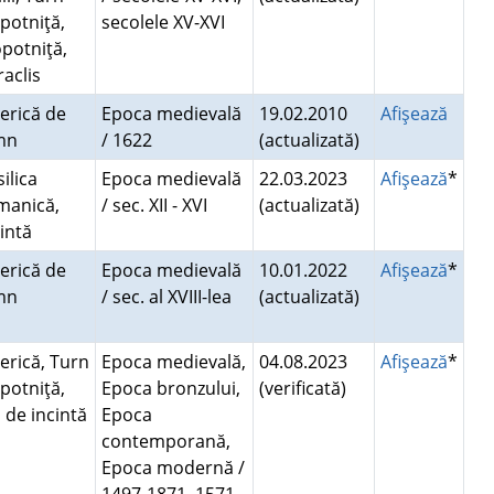
opotniţă,
secolele XV-XVI
opotniţă,
raclis
serică de
Epoca medievală
19.02.2010
Afişează
emn
/ 1622
(actualizată)
ilica
Epoca medievală
22.03.2023
Afişează
*
manică,
/ sec. XII - XVI
(actualizată)
cintă
serică de
Epoca medievală
10.01.2022
Afişează
*
emn
/ sec. al XVIII-lea
(actualizată)
serică, Turn
Epoca medievală,
04.08.2023
Afişează
*
opotniţă,
Epoca bronzului,
(verificată)
 de incintă
Epoca
contemporană,
Epoca modernă /