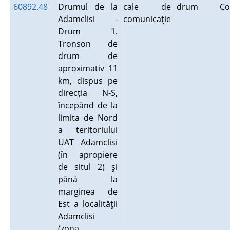
60892.48
Drumul de la
cale de
drum
Co
Adamclisi -
comunicaţie
Drum 1.
Tronson de
drum de
aproximativ 11
km, dispus pe
direcţia N-S,
începând de la
limita de Nord
a teritoriului
UAT Adamclisi
(în apropiere
de situl 2) şi
până la
marginea de
Est a localităţii
Adamclisi
(zona