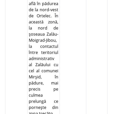
află în pădurea
de la nord-vest
de Ortelec. În
această zonă,
la nord de
şoseaua Zalău-
Moigrad-Jibou,
la contactul
între teritoriul
administrativ
al Zalăului cu
cel al comunei
Mirşid, în
pădure, mai
precis pe
culmea
prelungă ce
porneşte din
zona trecăto