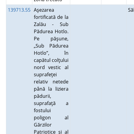
139713.55
Aşezarea
Să
fortificată de la
Zalău - Sub
Pădurea Hotlo.
Pe păşune,
„Sub Pădurea
Hotlo”, în
capătul colţului
nord vestic al
suprafeţei
relativ netede
până la liziera
pădurii,
suprafaţă a
fostului
poligon al
Gărzilor
Patriotice şi al