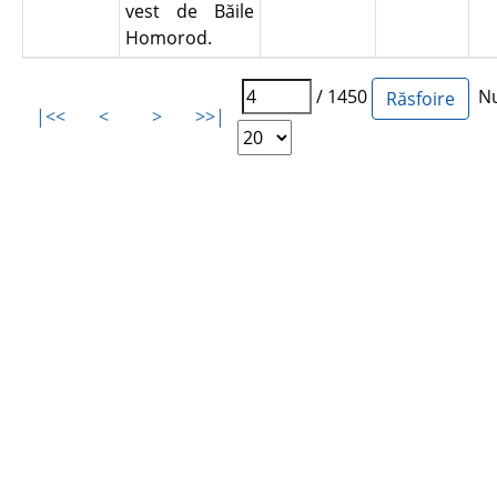
vest de Băile
Homorod.
/ 1450
Num
|<<
<
>
>>|