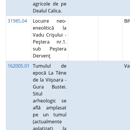
agricole de pe
Dealul Calica.
31985.04
Locuire neo-
Bi
eneolitică la
Vadu Crişului -
Peştera nr.1.
sub Peştera
Dervenţ
162005.01
Tumulul de
Va
epocă La Tène
de la Viişoara -
Gura Bustei.
Situl
arheologic se
află amplasat
pe un tumul
(actualmente
aplatizat), la