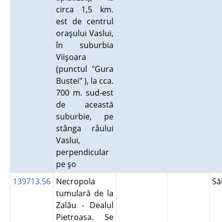
circa 1,5 km.
est de centrul
oraşului Vaslui,
în suburbia
Viişoara
(punctul "Gura
Bustei" ), la cca.
700 m. sud-est
de această
suburbie, pe
stânga râului
Vaslui,
perpendicular
pe şo
139713.56
Necropola
Să
tumulară de la
Zalău - Dealul
Pietroasa. Se