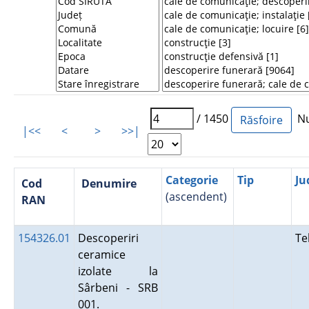
/ 1450
Num
|<<
<
>
>>|
Categorie
Tip
Ju
Cod
Denumire
(ascendent)
RAN
154326.01
Descoperiri
Te
ceramice
izolate la
Sârbeni - SRB
001.