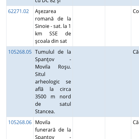
cu DC 82 şi
62271.02
Aşezarea
Co
romană de la
Sinoie - sat. la 1
km SSE de
şcoala din sat
105268.05
Tumulul de la
Că
Spanţov -
Movila Roşu.
Situl
arheologic se
află la circa
3500 m nord
de satul
Stancea.
105268.06
Movila
Că
funerară de la
Spanţov -