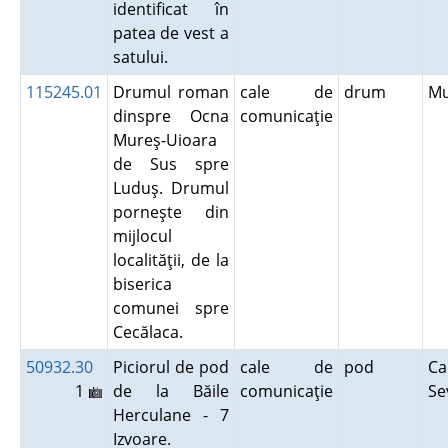
identificat în
patea de vest a
satului.
115245.01
Drumul roman
cale de
drum
M
dinspre Ocna
comunicaţie
Mureş-Uioara
de Sus spre
Luduş. Drumul
porneşte din
mijlocul
localităţii, de la
biserica
comunei spre
Cecălaca.
50932.30
Piciorul de pod
cale de
pod
Ca
1
de la Băile
comunicaţie
Se
Herculane - 7
Izvoare.