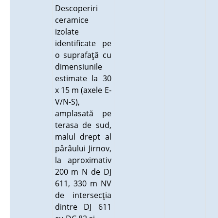
Descoperiri
ceramice
izolate
identificate pe
o suprafaţă cu
dimensiunile
estimate la 30
x 15 m (axele E-
V/N-S),
amplasată pe
terasa de sud,
malul drept al
pârâului Jirnov,
la aproximativ
200 m N de DJ
611, 330 m NV
de intersecţia
dintre DJ 611