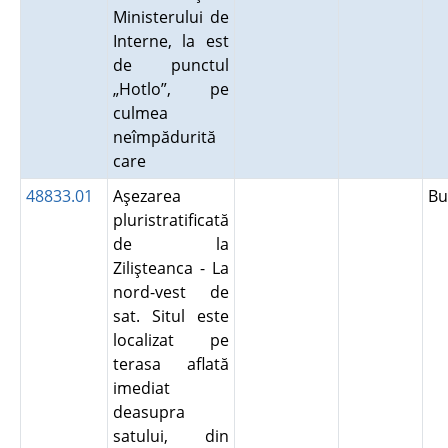
Ministerului de
Interne, la est
de punctul
„Hotlo”, pe
culmea
neîmpădurită
care
48833.01
Aşezarea
B
pluristratificată
de la
Zilişteanca - La
nord-vest de
sat. Situl este
localizat pe
terasa aflată
imediat
deasupra
satului, din