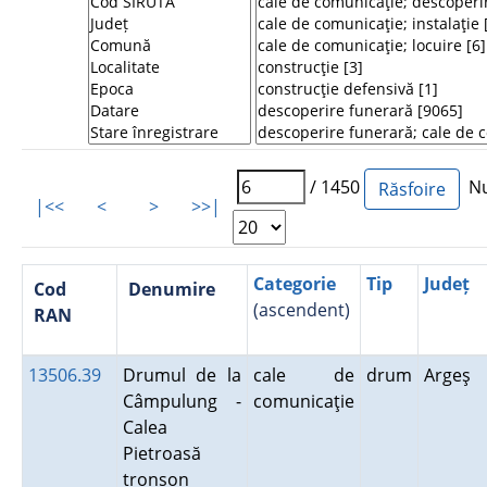
/ 1450
Num
|<<
<
>
>>|
Categorie
Tip
Județ
Cod
Denumire
(ascendent)
RAN
13506.39
Drumul de la
cale de
drum
Argeş
Câmpulung -
comunicaţie
Calea
Pietroasă
tronson