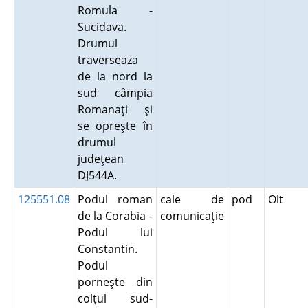
Romula -
Sucidava.
Drumul
traverseaza
de la nord la
sud câmpia
Romanaţi şi
se opreşte în
drumul
judeţean
DJ544A.
125551.08
Podul roman
cale de
pod
Olt
de la Corabia -
comunicaţie
Podul lui
Constantin.
Podul
porneşte din
colţul sud-