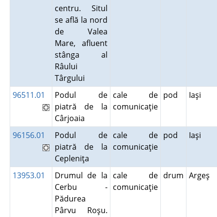
centru. Situl
se află la nord
de Valea
Mare, afluent
stânga al
Râului
Târgului
96511.01
Podul de
cale de
pod
Iaşi
piatră de la
comunicaţie
Cârjoaia
96156.01
Podul de
cale de
pod
Iaşi
piatră de la
comunicaţie
Cepleniţa
13953.01
Drumul de la
cale de
drum
Argeş
Cerbu -
comunicaţie
Pădurea
Pârvu Roşu.