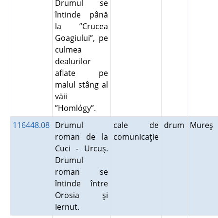
Drumul se
întinde până
la ”Crucea
Goagiului”, pe
culmea
dealurilor
aflate pe
malul stâng al
văii
”Homlógy”.
116448.08
Drumul
cale de
drum
Mureş
roman de la
comunicaţie
Cuci - Urcuş.
Drumul
roman se
întinde între
Orosia şi
Iernut.