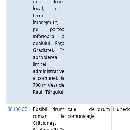
unui drum
local, într-un
teren
împrejmuit,
pe partea
inferioară a
dealului Faţa
Grădiştei, în
apropierea
limitei
administrative
a comunei, la
700 m Vest de
Râul Târgului.
88136.07
Posibil drum
cale de
drum
Hunedo
roman la
comunicaţie
Crăciuneşti.