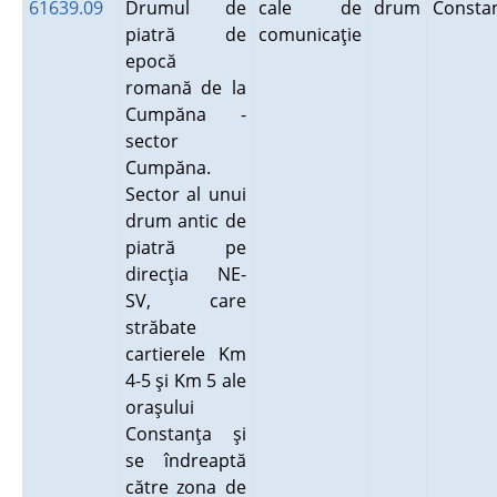
61639.09
Drumul de
cale de
drum
Consta
piatră de
comunicaţie
epocă
romană de la
Cumpăna -
sector
Cumpăna.
Sector al unui
drum antic de
piatră pe
direcţia NE-
SV, care
străbate
cartierele Km
4-5 şi Km 5 ale
oraşului
Constanţa şi
se îndreaptă
către zona de