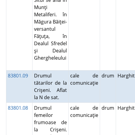
Situl se află în
Munţi
Metaliferi. în
Măgura Băiţei-
versantul
Făţuţa, în
Dealul Sfredel
şi Dealul
Ghergheleului
83801.09
Drumul
cale de
drum
Harghi
tătarilor de la
comunicaţie
Crişeni. Aflat
la N de sat.
83801.08
Drumul
cale de
drum
Harghi
femeilor
comunicaţie
frumoase de
la Crişeni.