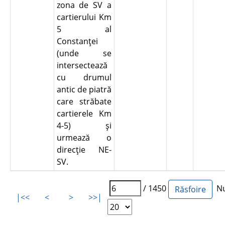
zona de SV a
cartierului Km
5 al
Constanţei
(unde se
intersectează
cu drumul
antic de piatră
care străbate
cartierele Km
4-5) şi
urmează o
direcţie NE-
SV.
/ 1450
Num
|<<
<
>
>>|