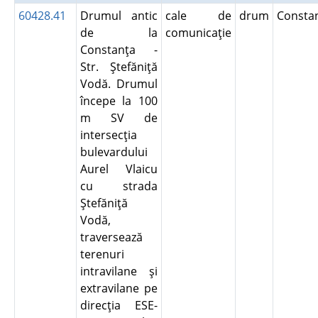
60428.41
Drumul antic
cale de
drum
Consta
de la
comunicaţie
Constanţa -
Str. Ştefăniţă
Vodă. Drumul
începe la 100
m SV de
intersecţia
bulevardului
Aurel Vlaicu
cu strada
Ştefăniţă
Vodă,
traversează
terenuri
intravilane şi
extravilane pe
direcţia ESE-