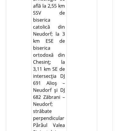
află la 2,55 km
SSV de
biserica
catolică din
Neudorf; la 3
km ESE de
biserica
ortodoxă din
Chesinţ; la
3,11 km SE de
intersecţia DJ
691 Alioş –
Neudorf şi DJ
682 Zăbrani –
Neudorf;
străbate
perpendicular
Pârâul Valea