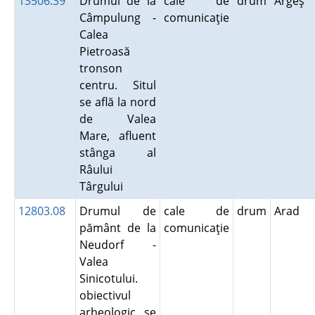
13506.39
Drumul de la
cale de
drum
Argeş
Câmpulung -
comunicaţie
Calea
Pietroasă
tronson
centru. Situl
se află la nord
de Valea
Mare, afluent
stânga al
Râului
Târgului
12803.08
Drumul de
cale de
drum
Arad
pământ de la
comunicaţie
Neudorf -
Valea
Sinicotului.
obiectivul
arheologic se