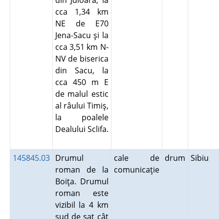
din Jdioara, la
cca 1,34 km
NE de E70
Jena-Sacu şi la
cca 3,51 km N-
NV de biserica
din Sacu, la
cca 450 m E
de malul estic
al râului Timiş,
la poalele
Dealului Sclifa.
145845.03
Drumul
cale de
drum
Sibiu
roman de la
comunicaţie
Boiţa. Drumul
roman este
vizibil la 4 km
sud de sat cât