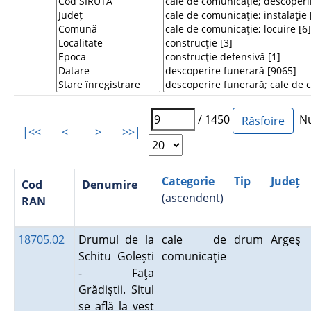
/ 1450
Num
|<<
<
>
>>|
Categorie
Tip
Județ
Cod
Denumire
(ascendent)
RAN
18705.02
Drumul de la
cale de
drum
Argeş
Schitu Goleşti
comunicaţie
- Faţa
Grădiştii. Situl
se află la vest