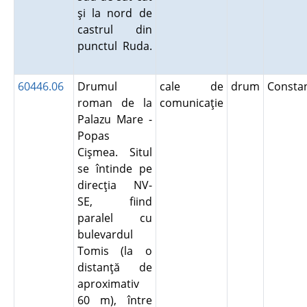
şi la nord de
castrul din
punctul Ruda.
60446.06
Drumul
cale de
drum
Consta
roman de la
comunicaţie
Palazu Mare -
Popas
Cişmea. Situl
se întinde pe
direcţia NV-
SE, fiind
paralel cu
bulevardul
Tomis (la o
distanţă de
aproximativ
60 m), între