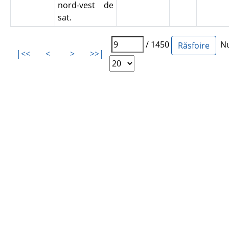
nord-vest de
sat.
/ 1450
Num
|<<
<
>
>>|