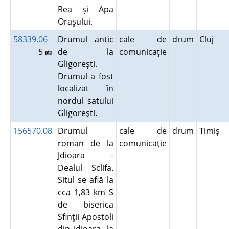
Rea şi Apa
Oraşului.
58339.06
Drumul antic
cale de
drum
Cluj
5
de la
comunicaţie
Gligoreşti.
Drumul a fost
localizat în
nordul satului
Gligoreşti.
156570.08
Drumul
cale de
drum
Timiş
roman de la
comunicaţie
Jdioara -
Dealul Sclifa.
Situl se află la
cca 1,83 km S
de biserica
Sfinţii Apostoli