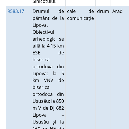
Sinicotului.
9583.17
Drumul de
cale de
drum
Arad
pământ de la
comunicaţie
Lipova.
Obiectivul
arheologic se
află la 4,15 km
ESE de
biserica
ortodoxă din
Lipova; la 5
km VNV de
biserica
ortodoxă din
Ususău; la 850
m V de DJ 682
Lipova –
Ususău şi la
160 m NE de