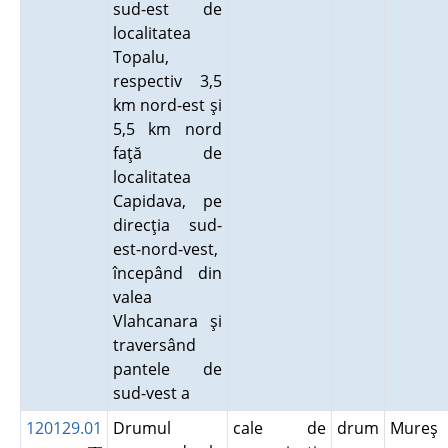
sud-est de
localitatea
Topalu,
respectiv 3,5
km nord-est şi
5,5 km nord
faţă de
localitatea
Capidava, pe
direcţia sud-
est-nord-vest,
începând din
valea
Vlahcanara şi
traversând
pantele de
sud-vest a
120129.01
Drumul
cale de
drum
Mureş