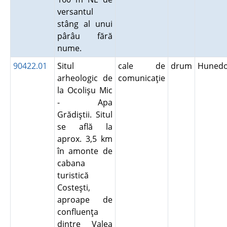
versantul
stâng al unui
pârâu fără
nume.
90422.01
Situl
cale de
drum
Hunedo
arheologic de
comunicaţie
la Ocolişu Mic
- Apa
Grădiştii. Situl
se află la
aprox. 3,5 km
în amonte de
cabana
turistică
Costeşti,
aproape de
confluenţa
dintre Valea