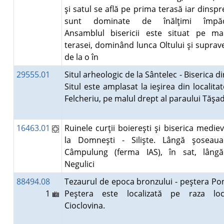
şi satul se află pe prima terasă iar dinsp
sunt dominate de înălţimi împădu
Ansamblul bisericii este situat pe ma
terasei, dominând lunca Oltului şi supra
de la o în
29555.01
Situl arheologic de la Sântelec - Biserica di
Situl este amplasat la ieşirea din localita
Felcheriu, pe malul drept al paraului Tăşa
16463.01
Ruinele curţii boiereşti şi biserica medie
la Domneşti - Silişte. Lângă şoseau
Câmpulung (ferma IAS), în sat, lâng
Negulici
88494.08
Tezaurul de epoca bronzului - peştera Po
1
Peştera este localizată pe raza local
Cioclovina.