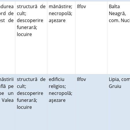
ădurea
structură de
mănăstire;
Ilfov
Balta
ord de
cult;
necropolă;
Neagră,
est de
descoperire
aşezare
com. Nu
funerară;
locuire
tirii
structură de
edificiu
Ilfov
Lipia, com
flă pe
cult;
religios;
Gruiu
 pe un
descoperire
necropolă;
 Valea
funerară;
aşezare
locuire