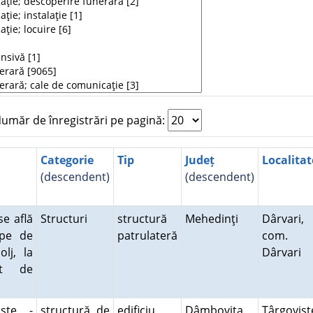
măr de înregistrări pe pagină:
Categorie
Tip
Județ
Localitat
(descendent)
(descendent)
se află
Structuri
structură
Mehedinţi
Dârvari,
oape de
patrulateră
com.
lj, la
Dârvari
st de
işte -
structură de
edificiu
Dâmboviţa
Târgovişt