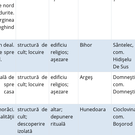
re nord
rite.
rginea
veghind
n deal.
structură de
edificiu
Bihor
Sântelec,
te spre
cult; locuire
religios;
com.
d.
aşezare
Hidişelu
De Sus
vală de
structură de
edificiu
Argeş
Domneşti
a spre
cult; locuire
religios;
com.
ă casa
aşezare
Domneşt
norâci.
structură de
altar;
Hunedoara
Cioclovin
ităţii
cult;
depunere
com.
descoperire
rituală
Boşorod
izolată