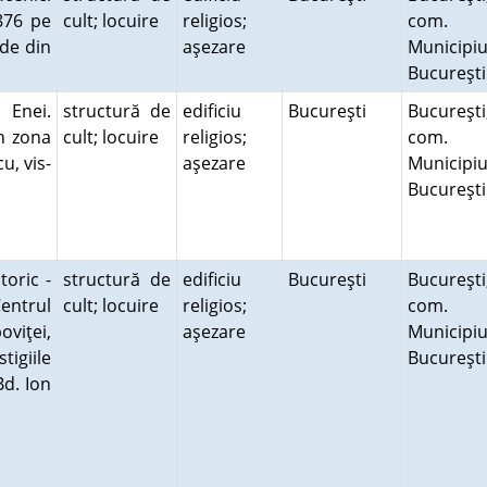
1876 pe
cult; locuire
religios;
com.
rde din
aşezare
Municipiu
Bucureşt
 Enei.
structură de
edificiu
Bucureşti
Bucureşti
în zona
cult; locuire
religios;
com.
u, vis-
aşezare
Municipiu
Bucureşt
toric -
structură de
edificiu
Bucureşti
Bucureşti
Centrul
cult; locuire
religios;
com.
oviţei,
aşezare
Municipiu
tigiile
Bucureşt
Bd. Ion