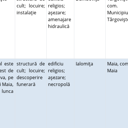
cult; locuire;
religios;
com.
instalaţie
aşezare;
Municipiu
amenajare
Târgovişt
hidraulică
ul este
structură de
edificiu
Ialomiţa
Maia, com
est de
cult; locuire;
religios;
Maia
va, pe
descoperire
aşezare;
i Maia,
funerară
necropolă
 lunca