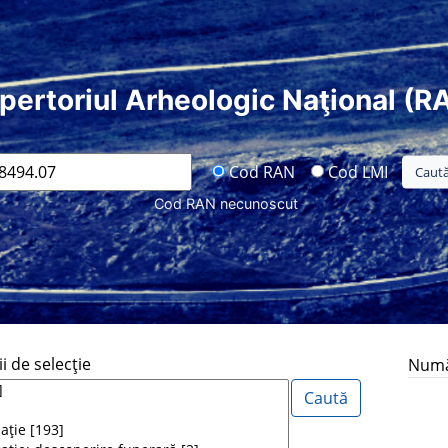
pertoriul Arheologic Naţional (R
Cod RAN
Cod LMI
Cod RAN necunoscut
i de selecţie
Număr