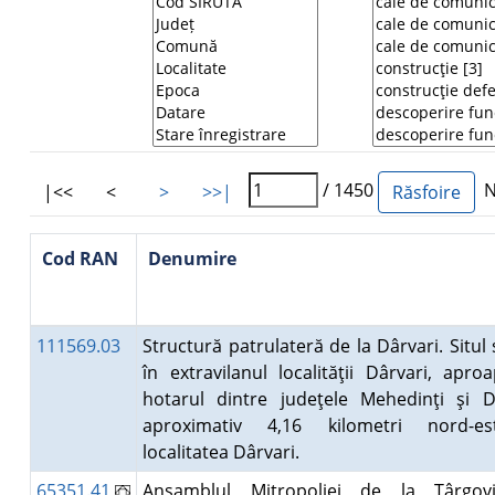
/ 1450
Nu
|<<
<
>
>>|
Cod RAN
Denumire
111569.03
Structură patrulateră de la Dârvari. Situl 
în extravilanul localităţii Dârvari, apr
hotarul dintre judeţele Mehedinţi şi Do
aproximativ 4,16 kilometri nord-e
localitatea Dârvari.
65351.41
Ansamblul Mitropoliei de la Târgov