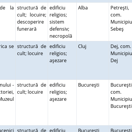
 de la
structură de
edificiu
Alba
Petreşti,
cult; locuire;
religios;
com.
descoperire
sistem
Municipiu
funerară
defensiv;
Sebeş
necropolă
rica se
structură de
edificiu
Cluj
Dej, com.
cult; locuire
religios;
Municipiu
aşezare
Dej
ului -
structură de
edificiu
Bucureşti
Bucureşti
oriei,
cult; locuire
religios;
com.
Muzeul
aşezare
Municipiu
Bucureşt
ucenici
structură de
edificiu
Bucureşti
Bucureşti