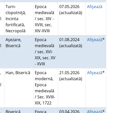
Turn-
Epoca
07.05.2026
Afişează
clopotniţă,
medievală
(actualizată)
l
Incinta
/ sec. XIV -
fortificată,
XVIII, sec.
Necropolă
XIV-XVIII
Aşezare,
Epoca
01.08.2024
Afişează
*
l
Biserică
medievală
(actualizată)
/ sec. XVI-
XIX, sec. XV
- XVIII
,
Han, Biserică
Epoca
21.05.2026
Afişează
*
modernă,
(actualizată)
l
Epoca
i
medievală
/ Sec. XVIII-
XIX, 1722
,
Biserică
Epoca
03.04.2026
Afişează
*