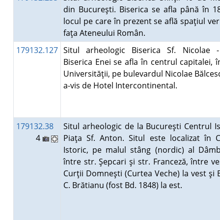
din Bucureşti. Biserica se afla până în 
locul pe care în prezent se află spaţiul ve
faţa Ateneului Român.
179132.127
Situl arheologic Biserica Sf. Nicolae -
Biserica Enei se afla în centrul capitalei, 
Universităţii, pe bulevardul Nicolae Bălcesc
a-vis de Hotel Intercontinental.
179132.38
Situl arheologic de la Bucureşti Centrul Is
4
Piaţa Sf. Anton. Situl este localizat în 
Istoric, pe malul stâng (nordic) al Dâmb
între str. Şepcari şi str. Franceză, între ves
Curţii Domneşti (Curtea Veche) la vest şi 
C. Brătianu (fost Bd. 1848) la est.