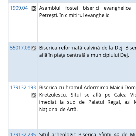
1909.04
Asamblul fostei biserici evanghelice
Petreşti. în cimitirul evanghelic
55017.08
Biserica reformată calvină de la Dej. Bise
află în piaţa centrală a municipiului Dej.
179132.193
Biserica cu hramul Adormirea Maicii Domn
Kretzulescu. Situl se află pe Calea Vict
imediat la sud de Palatul Regal, azi 
Naţional de Artă.
179132.235
Situl arheologic Biserica Sfinţii 40 de M