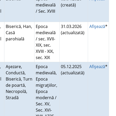
medievală
(creată)
l
/ Sec. XVIII
i
,
Biserică, Han,
Epoca
31.03.2026
Afişează
*
Casă
medievală
(actualizată)
l
parohială
/ sec. XVII-
i
XIX, sec.
XVIII - XIX,
sec. XIX
,
Aşezare,
Epoca
05.12.2025
Afişează
*
Conductă,
medievală,
(actualizată)
l
Biserică, Turn
Epoca
i
de poartă,
migraţiilor,
Necropolă,
Epoca
Stradă
modernă /
Sec. XV,
Sec. XVI-