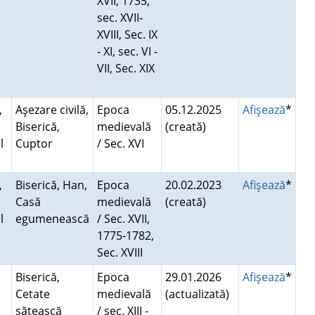
XVII, 1735,
sec. XVII-
XVIII, Sec. IX
- XI, sec. VI -
VII, Sec. XIX
,
Aşezare civilă,
Epoca
05.12.2025
Afişează
*
Biserică,
medievală
(creată)
l
Cuptor
/ Sec. XVI
i
,
Biserică, Han,
Epoca
20.02.2023
Afişează
*
Casă
medievală
(creată)
l
egumenească
/ Sec. XVII,
i
1775-1782,
Sec. XVIII
Biserică,
Epoca
29.01.2026
Afişează
*
Cetate
medievală
(actualizată)
sătească
/ sec. XIII -