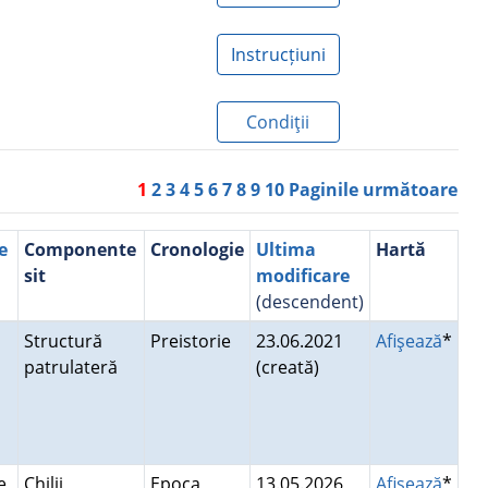
Instrucțiuni
Condiţii
1
2
3
4
5
6
7
8
9
10
Paginile următoare
e
Componente
Cronologie
Ultima
Hartă
sit
modificare
(descendent)
Structură
Preistorie
23.06.2021
Afişează
*
patrulateră
(creată)
e,
Chilii,
Epoca
13.05.2026
Afişează
*