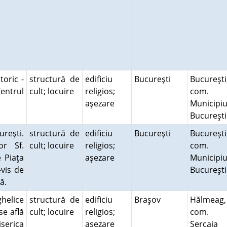
toric -
structură de
edificiu
Bucureşti
Bucureşti
Centrul
cult; locuire
religios;
com.
aşezare
Municipiu
Bucureşt
ureşti.
structură de
edificiu
Bucureşti
Bucureşti
or Sf.
cult; locuire
religios;
com.
 Piaţa
aşezare
Municipiu
-vis de
Bucureşt
xă.
ghelice
structură de
edificiu
Braşov
Hălmeag,
se află
cult; locuire
religios;
com.
iserica
aşezare
Şercaia