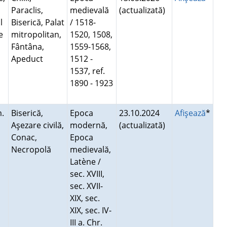
Paraclis,
medievală
(actualizată)
l
Biserică, Palat
/ 1518-
e
mitropolitan,
1520, 1508,
Fântâna,
1559-1568,
Apeduct
1512 -
1537, ref.
1890 - 1923
.
Biserică,
Epoca
23.10.2024
Afişează
*
Aşezare civilă,
modernă,
(actualizată)
Conac,
Epoca
Necropolă
medievală,
Latène /
sec. XVIII,
sec. XVII-
XIX, sec.
XIX, sec. IV-
III a. Chr.