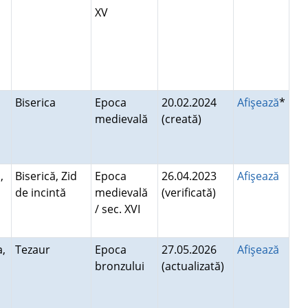
XV
Biserica
Epoca
20.02.2024
Afişează
*
medievală
(creată)
,
Biserică, Zid
Epoca
26.04.2023
Afişează
de incintă
medievală
(verificată)
i
/ sec. XVI
a,
Tezaur
Epoca
27.05.2026
Afişează
bronzului
(actualizată)