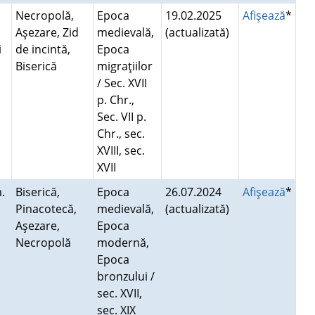
Necropolă,
Epoca
19.02.2025
Afişează
*
Aşezare, Zid
medievală,
(actualizată)
ci
de incintă,
Epoca
Biserică
migraţiilor
/ Sec. XVII
p. Chr.,
Sec. VII p.
Chr., sec.
XVIII, sec.
XVII
.
Biserică,
Epoca
26.07.2024
Afişează
*
Pinacotecă,
medievală,
(actualizată)
Aşezare,
Epoca
Necropolă
modernă,
Epoca
bronzului /
sec. XVII,
sec. XIX