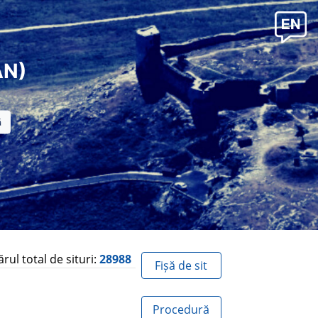
AN)
ul total de situri:
28988
Fișă de sit
Procedură