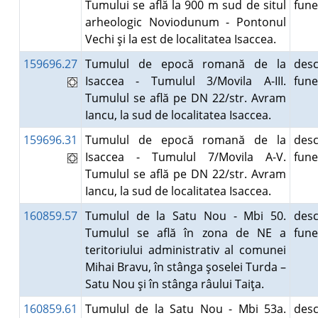
Tumului se află la 900 m sud de situl
fun
arheologic Noviodunum - Pontonul
Vechi şi la est de localitatea Isaccea.
159696.27
Tumulul de epocă romană de la
desc
Isaccea - Tumulul 3/Movila A-III.
fun
Tumulul se află pe DN 22/str. Avram
Iancu, la sud de localitatea Isaccea.
159696.31
Tumulul de epocă romană de la
desc
Isaccea - Tumulul 7/Movila A-V.
fun
Tumulul se află pe DN 22/str. Avram
Iancu, la sud de localitatea Isaccea.
160859.57
Tumulul de la Satu Nou - Mbi 50.
desc
Tumulul se află în zona de NE a
fun
teritoriului administrativ al comunei
Mihai Bravu, în stânga şoselei Turda –
Satu Nou şi în stânga râului Taiţa.
160859.61
Tumulul de la Satu Nou - Mbi 53a.
desc