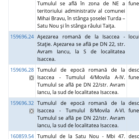
Tumulul se află în zona de NE a
fun
teritoriului administrativ al comunei
Mihai Bravu, în stânga şoselei Turda –
Satu Nou şi în stânga râului Taiţa.
159696.24
Aşezarea romană de la Isaccea -
loc
Staţie. Aşezarea se află pe DN 22, str.
Avram Iancu, la S de localitatea
Isaccea.
159696.28
Tumulul de epocă romană de la
desc
Isaccea - Tumulul 4/Movila A-IV.
fun
Tumulul se află pe DN 22/str. Avram
Iancu, la sud de localitatea Isaccea.
159696.32
Tumulul de epocă romană de la
desc
Isaccea - Tumulul 8/Movila A-VI.
fun
Tumulul se află pe DN 22/str. Avram
Iancu, la sud de localitatea Isaccea.
160859.54
Tumulul de la Satu Nou - Mbi 47.
desc