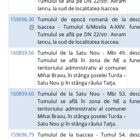
Tumulul se află pe DN 22/str. Avram
Iancu, la sud de localitatea Isaccea.
159696.30
Tumulul de epocă romană de la
desc
Isaccea - Tumulul 6/Movila A-XXIV.
fun
Tumulul se află pe DN 22/str. Avram
Iancu, la sud de localitatea Isaccea.
160859.56
Tumulul de la Satu Nou - Mbi 49.
desc
Tumulul se află în zona de NE a
fun
teritoriului administrativ al comunei
Mihai Bravu, în stânga şoselei Turda –
Satu Nou şi în stânga râului Taiţa.
160859.60
Tumulul de la Satu Nou - Mbi 53.
desc
Tumulul se află în zona de NE a
fun
teritoriului administrativ al comunei
Mihai Bravu, în stânga şoselei Turda –
Satu Nou şi în stânga râului Taiţa.
159696.79
Tumulul de la Isaccea - Tumul 54.
desc