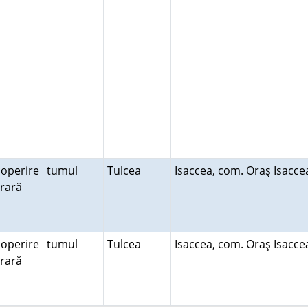
operire
tumul
Tulcea
Isaccea, com. Oraş Isacc
erară
operire
tumul
Tulcea
Isaccea, com. Oraş Isacc
erară