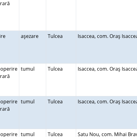
erară
uire
aşezare
Tulcea
Isaccea, com. Oraş Isacc
operire
tumul
Tulcea
Isaccea, com. Oraş Isacc
erară
operire
tumul
Tulcea
Isaccea, com. Oraş Isacc
erară
operire
tumul
Tulcea
Satu Nou, com. Mihai Br