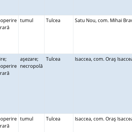
operire
tumul
Tulcea
Satu Nou, com. Mihai Br
erară
ire;
aşezare;
Tulcea
Isaccea, com. Oraş Isacc
operire
necropolă
erară
operire
tumul
Tulcea
Isaccea, com. Oraş Isacc
erară