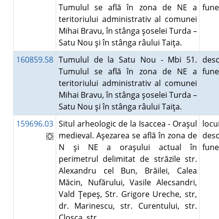
Tumulul se află în zona de NE a
fun
teritoriului administrativ al comunei
Mihai Bravu, în stânga şoselei Turda –
Satu Nou şi în stânga râului Taiţa.
160859.58
Tumulul de la Satu Nou - Mbi 51.
desc
Tumulul se află în zona de NE a
fun
teritoriului administrativ al comunei
Mihai Bravu, în stânga şoselei Turda –
Satu Nou şi în stânga râului Taiţa.
159696.03
Situl arheologic de la Isaccea - Oraşul
locu
medieval. Aşezarea se află în zona de
desc
N şi NE a oraşului actual în
fun
perimetrul delimitat de străzile str.
Alexandru cel Bun, Brăilei, Calea
Măcin, Nufărului, Vasile Alecsandri,
Vald Ţepeş, Str. Grigore Ureche, str,
dr. Marinescu, str. Curentului, str.
Cloşca, str.