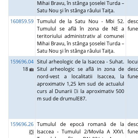
Mihai Bravu, în stânga şoselei Turda –
Satu Nou şi în stânga râului Taiţa.
160859.59
Tumulul de la Satu Nou - Mbi 52.
desc
Tumulul se află în zona de NE a
fun
teritoriului administrativ al comunei
Mihai Bravu, în stânga şoselei Turda –
Satu Nou şi în stânga râului Taiţa.
159696.04
Situl arheologic de la Isaccea - Suhat.
locu
18
Situl arheologic se află in zona de
desc
nord-vest a localitatii Isaccea, la
fun
aproximativ 1,25 km sud de actualul
curs al Dunarii 􀀿i la aproximativ 500
m sud de drumulE87.
159696.26
Tumulul de epocă romană de la
desc
Isaccea - Tumulul 2/Movila A XXVI.
fun