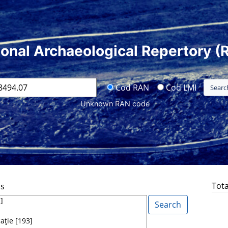
ional Archaeological Repertory (
Cod RAN
Cod LMI
Unknown RAN code
Tota
ds