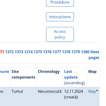
Procedure
Instructions
Access
policy
371
1372
1373
1374
1375
1376
1377
1378
1379
1380
Next
pages
mmune
Site
Chronology
Last
Map
components
update
(ascending)
avu
Tumul
Necunoscută
12.11.2024
Map
*
(creată)