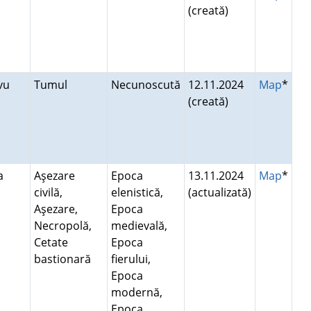
(creată)
avu
Tumul
Necunoscută
12.11.2024
Map
*
(creată)
ea
Aşezare
Epoca
13.11.2024
Map
*
civilă,
elenistică,
(actualizată)
Aşezare,
Epoca
Necropolă,
medievală,
Cetate
Epoca
bastionară
fierului,
Epoca
modernă,
Epoca