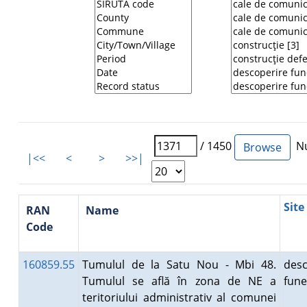
/ 1450
Nu
|<<
<
>
>>|
Site
RAN
Name
Code
160859.55
Tumulul de la Satu Nou - Mbi 48.
desc
Tumulul se află în zona de NE a
fun
teritoriului administrativ al comunei