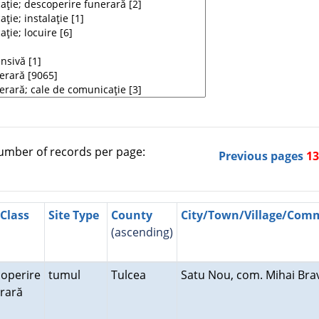
mber of records per page:
Previous pages
1
 Class
Site Type
County
City/Town/Village/Co
(ascending)
operire
tumul
Tulcea
Satu Nou, com. Mihai Br
erară