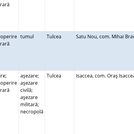
erară
operire
tumul
Tulcea
Satu Nou, com. Mihai Br
erară
ire;
aşezare;
Tulcea
Isaccea, com. Oraş Isacc
operire
aşezare
erară
civilă;
aşezare
militară;
necropolă