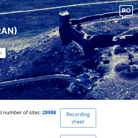
RAN)
l number of sites:
28988
Recording
sheet