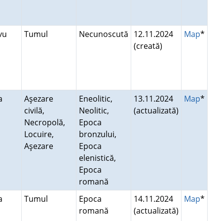
avu
Tumul
Necunoscută
12.11.2024
Map
*
(creată)
ea
Aşezare
Eneolitic,
13.11.2024
Map
*
civilă,
Neolitic,
(actualizată)
Necropolă,
Epoca
Locuire,
bronzului,
Aşezare
Epoca
elenistică,
Epoca
romană
ea
Tumul
Epoca
14.11.2024
Map
*
romană
(actualizată)