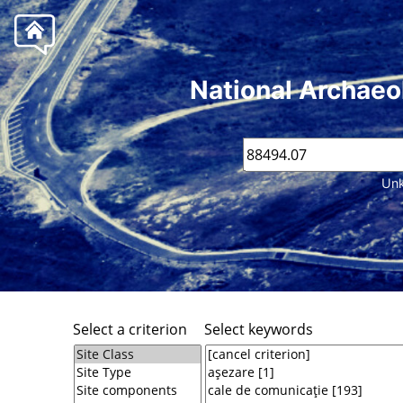
National Archaeo
Unk
Select a criterion
Select keywords