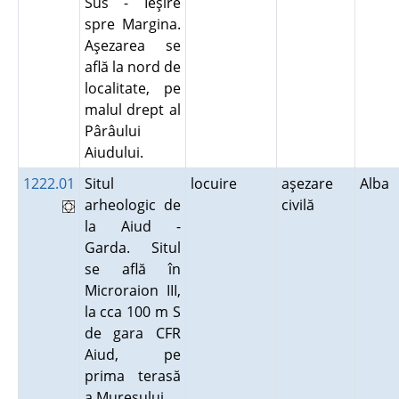
Sus - Ieşire
spre Margina.
Aşezarea se
află la nord de
localitate, pe
malul drept al
Pârâului
Aiudului.
1222.01
Situl
locuire
aşezare
Alba
arheologic de
civilă
la Aiud -
Garda. Situl
se află în
Microraion III,
la cca 100 m S
de gara CFR
Aiud, pe
prima terasă
a Mureşului.