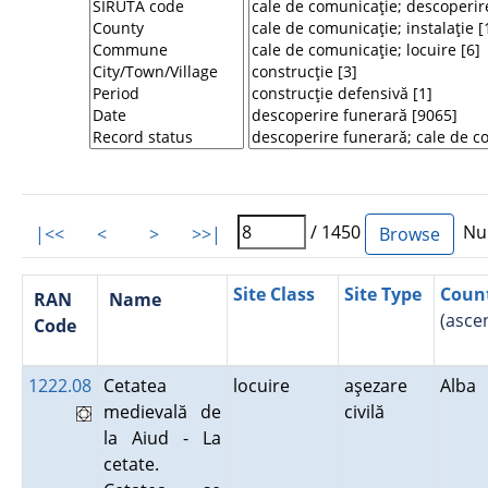
/ 1450
Num
|<<
<
>
>>|
Site Class
Site Type
Coun
RAN
Name
(asce
Code
1222.08
Cetatea
locuire
aşezare
Alba
medievală de
civilă
la Aiud - La
cetate.