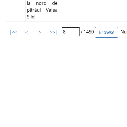
la nord de
pârâul Valea
Silei.
/ 1450
Num
|<<
<
>
>>|