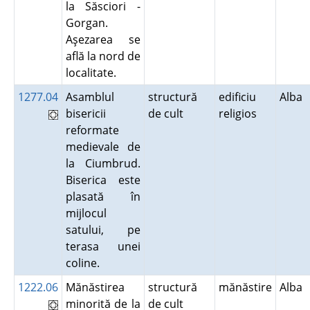
la Săsciori -
Gorgan.
Aşezarea se
află la nord de
localitate.
1277.04
Asamblul
structură
edificiu
Alba
bisericii
de cult
religios
reformate
medievale de
la Ciumbrud.
Biserica este
plasată în
mijlocul
satului, pe
terasa unei
coline.
1222.06
Mănăstirea
structură
mănăstire
Alba
minorită de la
de cult