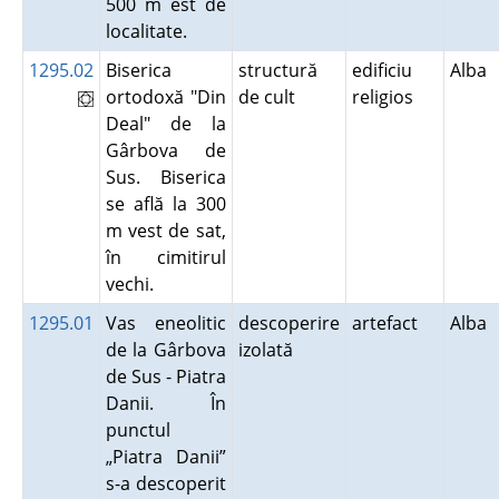
500 m est de
localitate.
1295.02
Biserica
structură
edificiu
Alba
ortodoxă "Din
de cult
religios
Deal" de la
Gârbova de
Sus. Biserica
se află la 300
m vest de sat,
în cimitirul
vechi.
1295.01
Vas eneolitic
descoperire
artefact
Alba
de la Gârbova
izolată
de Sus - Piatra
Danii. În
punctul
„Piatra Danii”
s-a descoperit