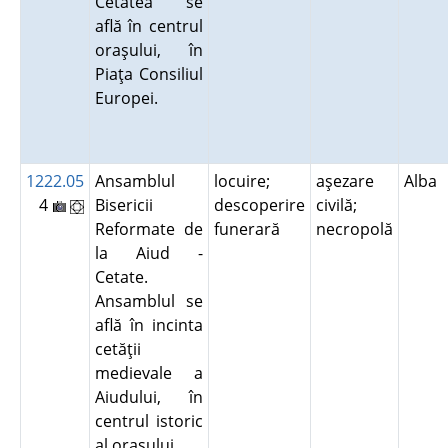
Cetatea se
află în centrul
oraşului, în
Piaţa Consiliul
Europei.
1222.05
Ansamblul
locuire;
aşezare
Alba
4
Bisericii
descoperire
civilă;
Reformate de
funerară
necropolă
la Aiud -
Cetate.
Ansamblul se
află în incinta
cetăţii
medievale a
Aiudului, în
centrul istoric
al oraşului.