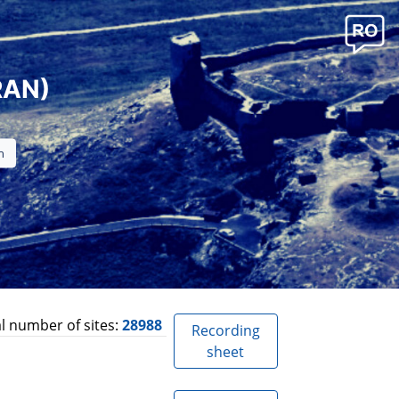
RAN)
l number of sites:
28988
Recording
sheet