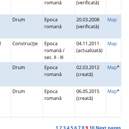
romană
(verificată)
a
Drum
Epoca
20.03.2008
Map
romană
(verificată)
ad
Construcţie
Epoca
04.11.2011
Map
romană /
(actualizată)
sec. II - III
Drum
Epoca
02.03.2012
Map
*
romană
(creată)
Drum
Epoca
06.05.2015
Map
*
romană
(creată)
1
2
3
4
5
6
7
8
9
10
Next pages