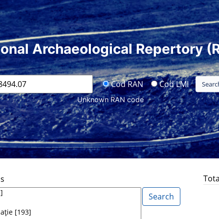
ional Archaeological Repertory (
Cod RAN
Cod LMI
Unknown RAN code
Tota
ds