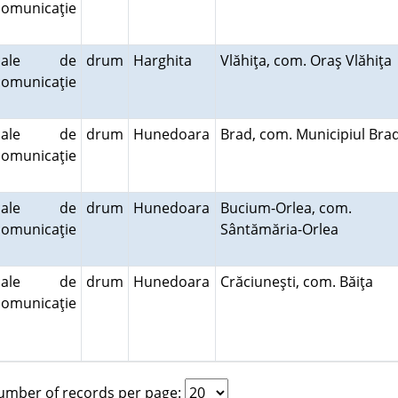
comunicaţie
cale de
drum
Harghita
Vlăhiţa, com. Oraş Vlăhiţ
comunicaţie
cale de
drum
Hunedoara
Brad, com. Municipiul Br
comunicaţie
cale de
drum
Hunedoara
Bucium-Orlea, com.
comunicaţie
Sântămăria-Orlea
cale de
drum
Hunedoara
Crăciuneşti, com. Băiţa
comunicaţie
mber of records per page: