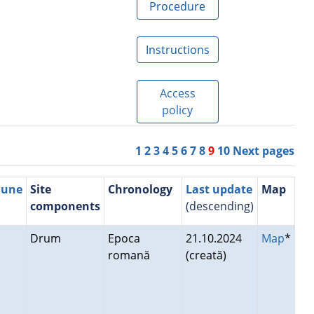
Procedure
Instructions
Access
policy
1
2
3
4
5
6
7
8
9
10
Next pages
mune
Site
Chronology
Last update
Map
components
(descending)
n
Drum
Epoca
21.10.2024
Map
*
romană
(creată)