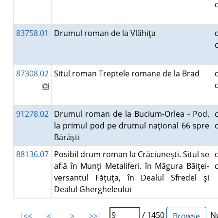
83758.01
Drumul roman de la Vlăhiţa
87308.02
Situl roman Treptele romane de la Brad
91278.02
Drumul roman de la Bucium-Orlea - Pod.
la primul pod pe drumul naţional 66 spre
Bărăşti
88136.07
Posibil drum roman la Crăciuneşti. Situl se
află în Munţi Metaliferi. în Măgura Băiţei-
versantul Făţuţa, în Dealul Sfredel şi
Dealul Ghergheleului
/ 1450
Nu
|<<
<
>
>>|