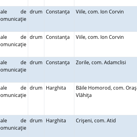
cale de
drum
Constanţa
Viile, com. Ion Corvin
comunicaţie
cale de
drum
Constanţa
Viile, com. Ion Corvin
comunicaţie
cale de
drum
Constanţa
Zorile, com. Adamclisi
comunicaţie
cale de
drum
Harghita
Băile Homorod, com. Oraş
comunicaţie
Vlăhiţa
cale de
drum
Harghita
Crişeni, com. Atid
comunicaţie