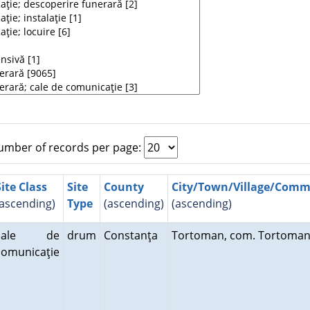
mber of records per page:
Site Class
Site
County
City/Town/Village/Com
(ascending)
Type
(ascending)
(ascending)
cale de
drum
Constanţa
Tortoman, com. Tortoma
comunicaţie