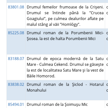
83801.08
Drumul femeilor frumoase de la Crişeni.
Drumul se întinde până la ”Crucea
Goagiului”, pe culmea dealurilor aflate pe
malul stâng al văii ”Homlógy”.
85225.08
Drumul roman de la Porumbenii Mici-
Şosea. la est de halta Porumbenii Mici
83188.07
Drumul de epoca modernă de la Satu
Mare - Culmea Cekend. Drumul se găseşte
la est de localitatea Satu Mare şi la vest de
Băile Homorod.
83838.02
Drumul roman de la Şiclod - Hotarul
Monahului
85494.01
Drumul roman de la Şoimuşu Mic