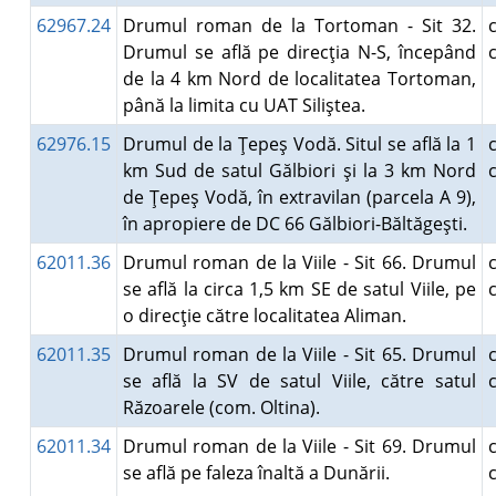
62967.24
Drumul roman de la Tortoman - Sit 32.
Drumul se află pe direcţia N-S, începând
de la 4 km Nord de localitatea Tortoman,
până la limita cu UAT Siliştea.
62976.15
Drumul de la Ţepeş Vodă. Situl se află la 1
km Sud de satul Gălbiori şi la 3 km Nord
de Ţepeş Vodă, în extravilan (parcela A 9),
în apropiere de DC 66 Gălbiori-Băltăgeşti.
62011.36
Drumul roman de la Viile - Sit 66. Drumul
se află la circa 1,5 km SE de satul Viile, pe
o direcţie către localitatea Aliman.
62011.35
Drumul roman de la Viile - Sit 65. Drumul
se află la SV de satul Viile, către satul
Răzoarele (com. Oltina).
62011.34
Drumul roman de la Viile - Sit 69. Drumul
se află pe faleza înaltă a Dunării.