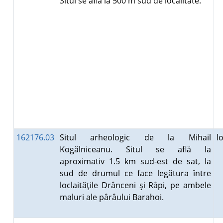
Situl se află la 500 m sud de localitate.
162176.03
Situl arheologic de la Mihail
l
Kogălniceanu. Situl se află la
aproximativ 1.5 km sud-est de sat, la
sud de drumul ce face legătura între
loclaităţile Drânceni şi Râpi, pe ambele
maluri ale pârâului Barahoi.