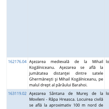
162176.04
Aşezarea medievală de la Mihail
l
Kogălniceanu. Aşezarea se află la
jumătatea distanţei dintre satele
Ghermăneşti şi Mihail Kogălniceanu, pe
malul drept al pârâului Barahoi.
163119.02
Aşezarea Sântana de Mureş de la
l
Movileni - Râpa Hreasca. Locuirea civilă
se află la aproximativ 100 m nord de