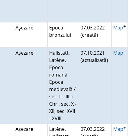
Aşezare
Epoca
07.03.2022
Map
*
bronzului
(creată)
Aşezare
Hallstatt,
07.10.2021
Map
Latène,
(actualizată)
Epoca
romană,
Epoca
medievală /
sec. II - III p.
Chr., sec. X -
XII, sec. XVII
- XVIII
Aşezare
Latène,
07.03.2022
Map
*