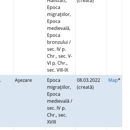
Hallstatt,
(creată)
Epoca
migraţiilor,
Epoca
medievală,
Epoca
bronzului /
sec. IV p.
Chr., sec. V-
VI p. Chr.,
sec. VIII-IX
.
Aşezare
Epoca
08.03.2022
Map
*
migraţiilor,
(creată)
Epoca
medievală /
sec. IV p.
Chr., sec.
XVIII