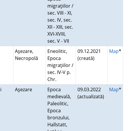
migraţiilor /
sec. VIII - XI,
sec. IV, sec.
XII - XIII, sec.
XVI-XVIII,
sec. V - VII
Aşezare,
Eneolitic,
09.12.2021
Map
*
Necropolă
Epoca
(creată)
migraţiilor /
sec. IV-V p.
Chr.
ni
Aşezare
Epoca
09.03.2022
Map
*
medievală,
(actualizată)
Paleolitic,
Epoca
bronzului,
Hallstatt,