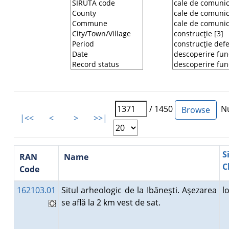
/ 1450
Nu
|<<
<
>
>>|
S
RAN
Name
C
Code
162103.01
Situl arheologic de la Ibăneşti. Aşezarea
l
se află la 2 km vest de sat.