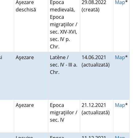
Aşezare
Epoca
29.08.2022
Map
*
deschisă
medievală,
(creată)
Epoca
migraţiilor /
sec. XIV-XVI,
sec. IV p.
Chr.
şi
Aşezare
Latène /
14.06.2021
Map
*
sec. IV - III a.
(actualizată)
Chr.
Aşezare
Epoca
21.12.2021
Map
*
migraţiilor /
(actualizată)
sec. IV