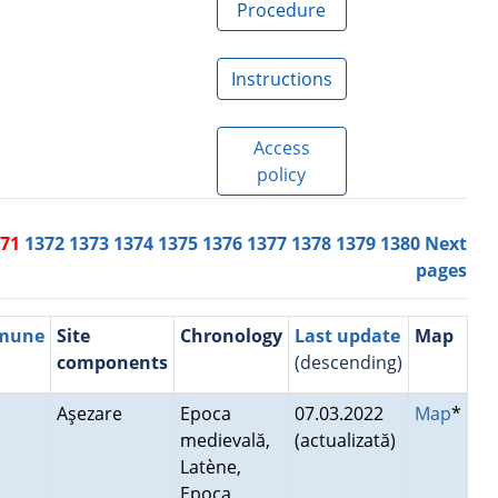
Procedure
Instructions
Access
policy
371
1372
1373
1374
1375
1376
1377
1378
1379
1380
Next
pages
mmune
Site
Chronology
Last update
Map
components
(descending)
Aşezare
Epoca
07.03.2022
Map
*
medievală,
(actualizată)
Latène,
Epoca