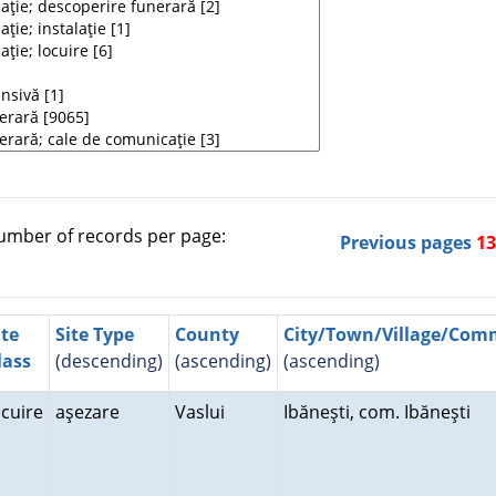
mber of records per page:
Previous pages
1
ite
Site Type
County
City/Town/Village/Co
lass
(descending)
(ascending)
(ascending)
ocuire
aşezare
Vaslui
Ibăneşti, com. Ibăneşti