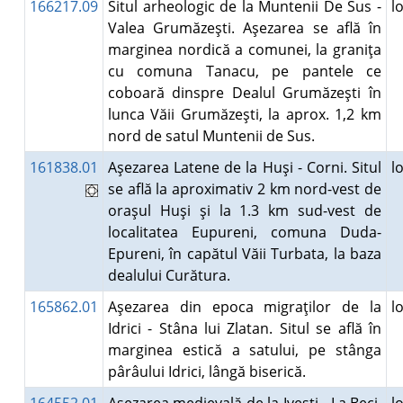
166217.09
Situl arheologic de la Muntenii De Sus -
l
Valea Grumăzeşti. Aşezarea se află în
marginea nordică a comunei, la graniţa
cu comuna Tanacu, pe pantele ce
coboară dinspre Dealul Grumăzeşti în
lunca Văii Grumăzeşti, la aprox. 1,2 km
nord de satul Muntenii de Sus.
161838.01
Aşezarea Latene de la Huşi - Corni. Situl
l
se află la aproximativ 2 km nord-vest de
oraşul Huşi şi la 1.3 km sud-vest de
localitatea Eupureni, comuna Duda-
Epureni, în capătul Văii Turbata, la baza
dealului Curătura.
165862.01
Aşezarea din epoca migraţilor de la
l
Idrici - Stâna lui Zlatan. Situl se află în
marginea estică a satului, pe stânga
pârâului Idrici, lângă biserică.