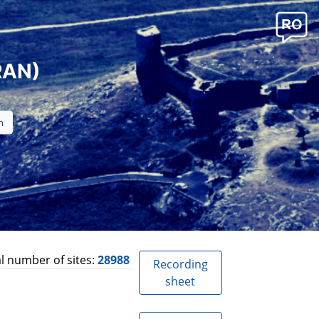
RAN)
l number of sites:
28988
Recording
sheet