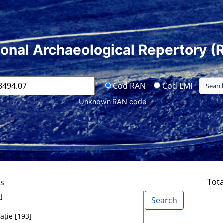
ional Archaeological Repertory (
Cod RAN
Cod LMI
Unknown RAN code
Tota
ds