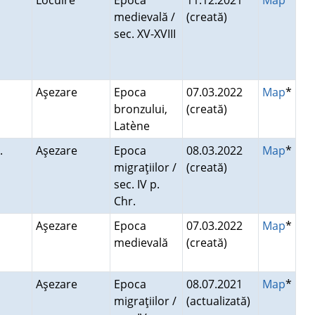
Locuire
Epoca
11.12.2021
Map
medievală /
(creată)
sec. XV-XVIII
Aşezare
Epoca
07.03.2022
Map
*
bronzului,
(creată)
Latène
.
Aşezare
Epoca
08.03.2022
Map
*
migraţiilor /
(creată)
sec. IV p.
Chr.
Aşezare
Epoca
07.03.2022
Map
*
medievală
(creată)
Aşezare
Epoca
08.07.2021
Map
*
migraţiilor /
(actualizată)