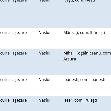
ocuire
aşezare
Vaslui
Iveşti, com. Iveşti
ocuire
aşezare
Vaslui
Mânzaţi, com. Ibăneşti
ocuire
aşezare
Vaslui
Mihail Kogălniceanu, com
Arsura
ocuire
aşezare
Vaslui
Ibăneşti, com. Ibăneşti
ocuire
aşezare
Vaslui
Iezer, com. Puieşti