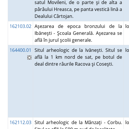
satul Movileni, de o parte şi de alta a
pârâului Hreasca, pe panta vestică lină a
Dealului Cârtojan.
162103.02
Aşezarea de epoca bronzului de la
l
Ibăneşti - Şcoala Generală. Aşezarea se
află în jurul şcolii generale.
164400.01
Situl arheologic de la Ivăneşti. Situl se
l
află la 1 km nord de sat, pe botul de
deal dintre râurile Racova şi Coseşti.
162112.03
Situl arheologic de la Mânzaţi - Corbu.
l