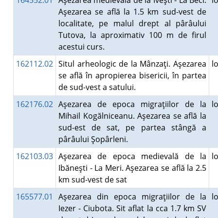
164552.01
Aşezarea medievală de la Iveşti - La Beci.
l
Aşezarea se află la 1.5 km sud-vest de
localitate, pe malul drept al pârâului
Tutova, la aproximativ 100 m de firul
acestui curs.
162112.02
Situl arheologic de la Mânzaţi. Aşezarea
l
se află în apropierea bisericii, în partea
de sud-vest a satului.
162176.02
Aşezarea de epoca migraţiilor de la
l
Mihail Kogălniceanu. Aşezarea se află la
sud-est de sat, pe partea stângă a
pârâului Şopârleni.
162103.03
Aşezarea de epoca medievală de la
l
Ibăneşti - La Meri. Aşezarea se află la 2.5
km sud-vest de sat
165577.01
Aşezarea din epoca migraţiilor de la
l
Iezer - Ciubota. Sit aflat la cca 1.7 km SV