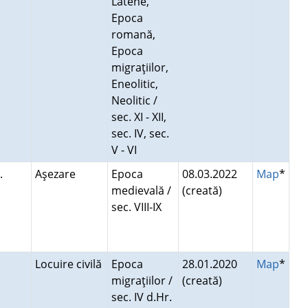
Latène,
Epoca
romană,
Epoca
migraţiilor,
Eneolitic,
Neolitic /
sec. XI - XII,
sec. IV, sec.
V - VI
.
Aşezare
Epoca
08.03.2022
Map
*
medievală /
(creată)
sec. VIII-IX
Locuire civilă
Epoca
28.01.2020
Map
*
migraţiilor /
(creată)
sec. IV d.Hr.