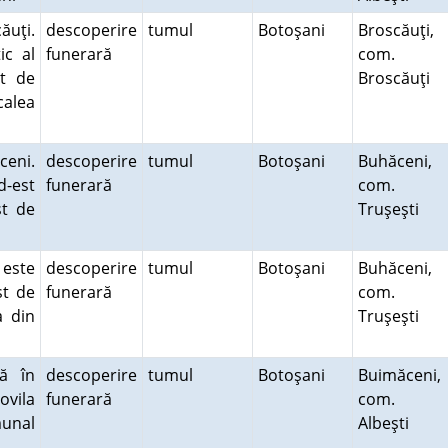
ăuţi.
descoperire
tumul
Botoşani
Broscăuţi,
ic al
funerară
com.
st de
Broscăuţi
calea
ceni.
descoperire
tumul
Botoşani
Buhăceni,
d-est
funerară
com.
st de
Truşeşti
 este
descoperire
tumul
Botoşani
Buhăceni,
st de
funerară
com.
a din
Truşeşti
tă în
descoperire
tumul
Botoşani
Buimăceni,
ovila
funerară
com.
unal
Albeşti