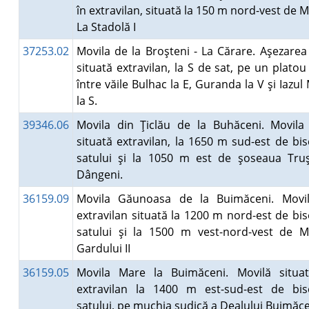
în extravilan, situată la 150 m nord-vest de M
La Stadolă I
37253.02
Movila de la Broşteni - La Cărare. Aşezarea
situată extravilan, la S de sat, pe un platou 
între văile Bulhac la E, Guranda la V şi Iazul
la S.
39346.06
Movila din Ţiclău de la Buhăceni. Movila
situată extravilan, la 1650 m sud-est de bis
satului şi la 1050 m est de şoseaua Truş
Dângeni.
36159.09
Movila Găunoasa de la Buimăceni. Movil
extravilan situată la 1200 m nord-est de bis
satului şi la 1500 m vest-nord-vest de M
Gardului II
36159.05
Movila Mare la Buimăceni. Movilă situa
extravilan la 1400 m est-sud-est de bis
satului, pe muchia sudică a Dealului Buimă