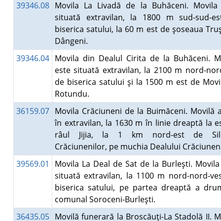
39346.08
Movila La Livadă de la Buhăceni. Movila
situată extravilan, la 1800 m sud-sud-e
biserica satului, la 60 m est de şoseaua Truş
Dângeni.
39346.04
Movila din Dealul Cirita de la Buhăceni. M
este situată extravilan, la 2100 m nord-nor
de biserica satului şi la 1500 m est de Movi
Rotundu.
36159.07
Movila Crăciuneni de la Buimăceni. Movilă a
în extravilan, la 1630 m în linie dreaptă la e
râul Jijia, la 1 km nord-est de Sili
Crăciunenilor, pe muchia Dealului Crăciune
39569.01
Movila La Deal de Sat de la Burleşti. Movila
situată extravilan, la 1100 m nord-nord-ve
biserica satului, pe partea dreaptă a dru
comunal Soroceni-Burleşti.
36435.05
Movilă funerară la Broscăuţi-La Stadolă II. M