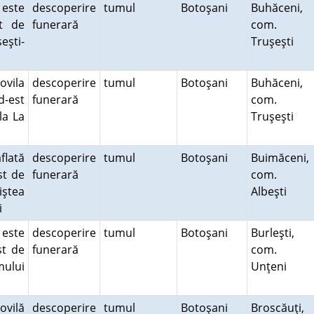
 este
descoperire
tumul
Botoşani
Buhăceni,
st de
funerară
com.
eşti-
Truşeşti
ovila
descoperire
tumul
Botoşani
Buhăceni,
d-est
funerară
com.
la La
Truşeşti
flată
descoperire
tumul
Botoşani
Buimăceni,
st de
funerară
com.
ştea
Albeşti
ni
 este
descoperire
tumul
Botoşani
Burleşti,
st de
funerară
com.
mului
Unţeni
ovilă
descoperire
tumul
Botoşani
Broscăuţi,