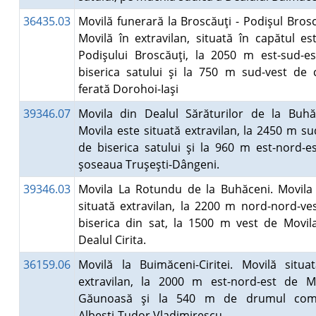
36435.03
Movilă funerară la Broscăuţi - Podişul Brosc
Movilă în extravilan, situată în capătul est
Podişului Broscăuţi, la 2050 m est-sud-e
biserica satului şi la 750 m sud-vest de 
ferată Dorohoi-Iaşi
39346.07
Movila din Dealul Sărăturilor de la Buhă
Movila este situată extravilan, la 2450 m su
de biserica satului şi la 960 m est-nord-e
şoseaua Truşeşti-Dângeni.
39346.03
Movila La Rotundu de la Buhăceni. Movila
situată extravilan, la 2200 m nord-nord-ve
biserica din sat, la 1500 m vest de Movil
Dealul Cirita.
36159.06
Movilă la Buimăceni-Ciritei. Movilă situa
extravilan, la 2000 m est-nord-est de M
Găunoasă şi la 540 m de drumul com
Albeşti-Tudor Vladimirescu