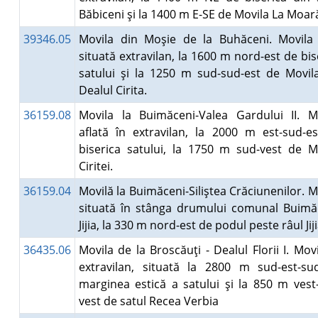
Băbiceni şi la 1400 m E-SE de Movila La Moa
39346.05
Movila din Moşie de la Buhăceni. Movila
situată extravilan, la 1600 m nord-est de bis
satului şi la 1250 m sud-sud-est de Movil
Dealul Cirita.
36159.08
Movila la Buimăceni-Valea Gardului II. M
aflată în extravilan, la 2000 m est-sud-e
biserica satului, la 1750 m sud-vest de M
Ciritei.
36159.04
Movilă la Buimăceni-Siliştea Crăciunenilor. M
situată în stânga drumului comunal Buimă
Jijia, la 330 m nord-est de podul peste râul Ji
36435.06
Movila de la Broscăuţi - Dealul Florii I. Movi
extravilan, situată la 2800 m sud-est-s
marginea estică a satului şi la 850 m vest
vest de satul Recea Verbia