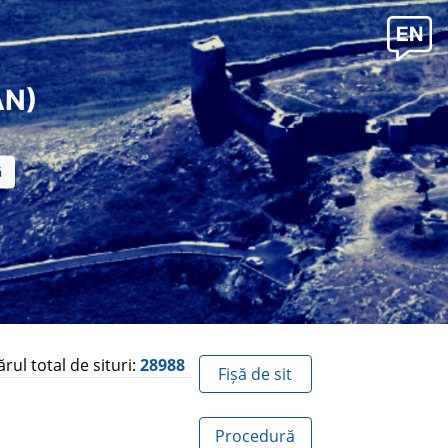
AN)
ul total de situri:
28988
Fișă de sit
Procedură