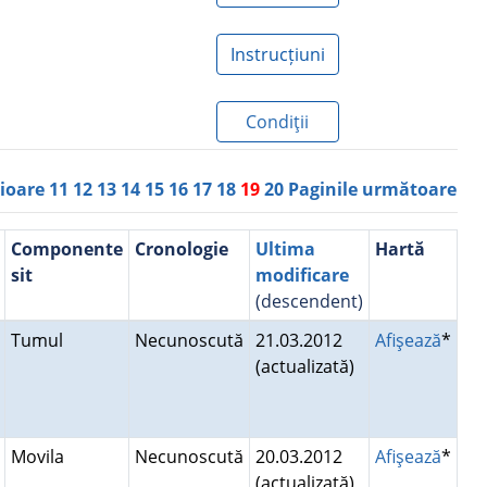
Instrucțiuni
Condiţii
rioare
11
12
13
14
15
16
17
18
19
20
Paginile următoare
Componente
Cronologie
Ultima
Hartă
sit
modificare
(descendent)
Tumul
Necunoscută
21.03.2012
Afişează
*
(actualizată)
Movila
Necunoscută
20.03.2012
Afişează
*
(actualizată)