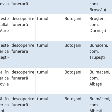
ovila
funerară
com.
Broscăuţi
 este
descoperire
tumul
Botoşani
Broşteni,
aflat
funerară
com.
 Mare
Durneşti
 este
descoperire
tumul
Botoşani
Buhăceni,
erica
funerară
com.
eşti-
Truşeşti
ă în
descoperire
tumul
Botoşani
Buimăceni,
erica
funerară
com.
ovila
Albeşti
tă în
descoperire
tumul
Botoşani
Buimăceni,
erica
funerară
com.
ceni
Albeşti