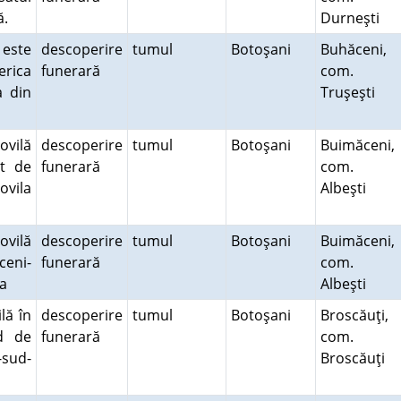
ră.
Durneşti
 este
descoperire
tumul
Botoşani
Buhăceni,
erica
funerară
com.
a din
Truşeşti
ovilă
descoperire
tumul
Botoşani
Buimăceni,
st de
funerară
com.
ovila
Albeşti
ovilă
descoperire
tumul
Botoşani
Buimăceni,
ceni-
funerară
com.
jia
Albeşti
lă în
descoperire
tumul
Botoşani
Broscăuţi,
ud de
funerară
com.
-sud-
Broscăuţi