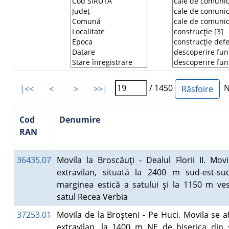
/ 1450
Nu
|<<
<
>
>>|
Cod
Denumire
RAN
36435.07
Movila la Broscăuţi - Dealul Florii II. Movi
extravilan, situată la 2400 m sud-est-s
marginea estică a satului şi la 1150 m ve
satul Recea Verbia
37253.01
Movila de la Broşteni - Pe Huci. Movila se af
extravilan, la 1400 m NE de biserica din 