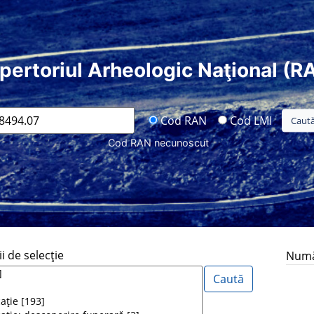
pertoriul Arheologic Naţional (R
Cod RAN
Cod LMI
Cod RAN necunoscut
i de selecţie
Număr