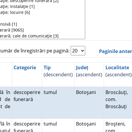
măr de înregistrări pe pagină:
Paginile ante
Categorie
Tip
Județ
Localitate
(descendent)
(ascendent)
(ascendent)
lă în
descoperire
tumul
Botoşani
Broscăuţi,
ud de
funerară
com.
st de
Broscăuţi
lă în
descoperire
tumul
Botoşani
Broşteni,
satul
funerară
com.