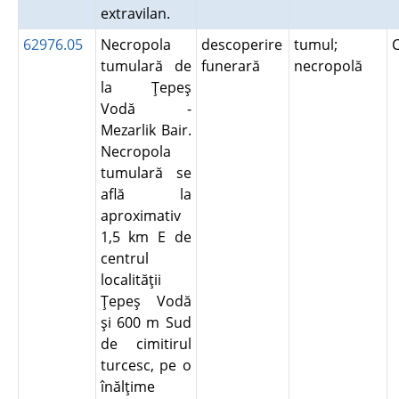
extravilan.
62976.05
Necropola
descoperire
tumul;
tumulară de
funerară
necropolă
la Ţepeş
Vodă -
Mezarlik Bair.
Necropola
tumulară se
află la
aproximativ
1,5 km E de
centrul
localităţii
Ţepeş Vodă
şi 600 m Sud
de cimitirul
turcesc, pe o
înălţime