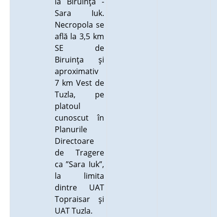
la Biruinţa -
Sara Iuk.
Necropola se
află la 3,5 km
SE de
Biruinţa şi
aproximativ
7 km Vest de
Tuzla, pe
platoul
cunoscut în
Planurile
Directoare
de Tragere
ca ”Sara Iuk”,
la limita
dintre UAT
Topraisar şi
UAT Tuzla.