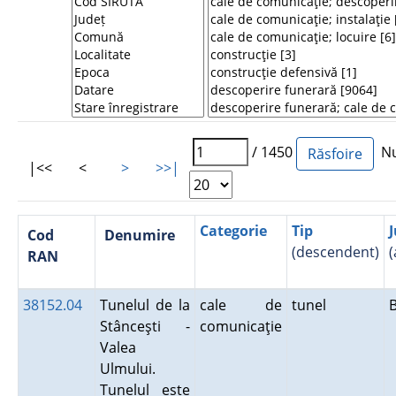
/ 1450
Num
|<<
<
>
>>|
Categorie
Tip
J
Cod
Denumire
(descendent)
(
RAN
38152.04
Tunelul de la
cale de
tunel
Stânceşti -
comunicaţie
Valea
Ulmului.
Tunelul este