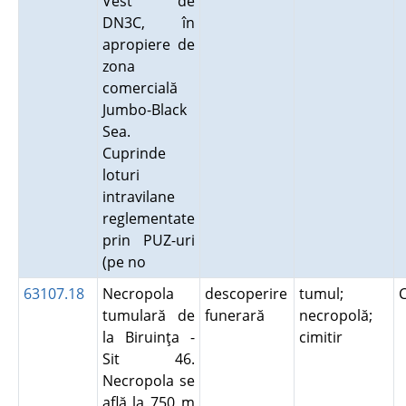
Vest de
DN3C, în
apropiere de
zona
comercială
Jumbo-Black
Sea.
Cuprinde
loturi
intravilane
reglementate
prin PUZ-uri
(pe no
63107.18
Necropola
descoperire
tumul;
tumulară de
funerară
necropolă;
la Biruinţa -
cimitir
Sit 46.
Necropola se
află la 750 m