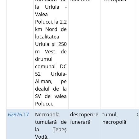
la Urluia -
Valea
Polucci. la 2,2
km Nord de
localitatea
Urluia şi 250
m Vest de
drumul
comunal DC
52 Urluia-
Aliman, pe
dealul de la
SV de valea
Polucci.
62976.17
Necropola
descoperire
tumul;
tumulară de
funerară
necropolă
la Ţepeş
Vodă.