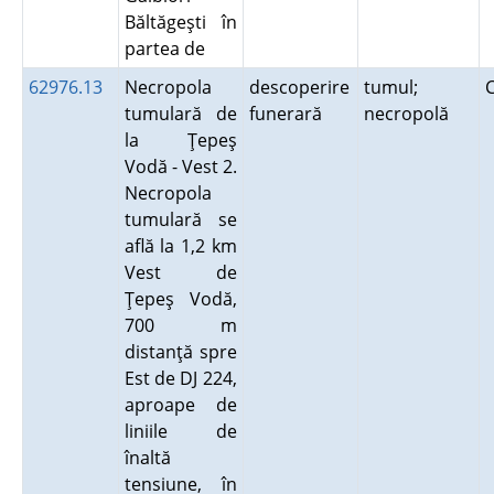
Băltăgeşti în
partea de
62976.13
Necropola
descoperire
tumul;
tumulară de
funerară
necropolă
la Ţepeş
Vodă - Vest 2.
Necropola
tumulară se
află la 1,2 km
Vest de
Ţepeş Vodă,
700 m
distanţă spre
Est de DJ 224,
aproape de
liniile de
înaltă
tensiune, în