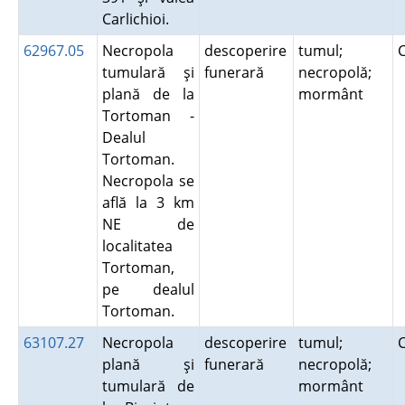
Carlichioi.
62967.05
Necropola
descoperire
tumul;
tumulară şi
funerară
necropolă;
plană de la
mormânt
Tortoman -
Dealul
Tortoman.
Necropola se
află la 3 km
NE de
localitatea
Tortoman,
pe dealul
Tortoman.
63107.27
Necropola
descoperire
tumul;
plană şi
funerară
necropolă;
tumulară de
mormânt