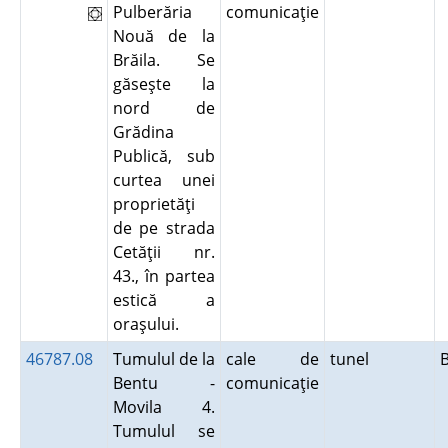
Pulberăria
comunicaţie
Nouă de la
Brăila. Se
găseşte la
nord de
Grădina
Publică, sub
curtea unei
proprietăţi
de pe strada
Cetăţii nr.
43., în partea
estică a
oraşului.
46787.08
Tumulul de la
cale de
tunel
Bentu -
comunicaţie
Movila 4.
Tumulul se