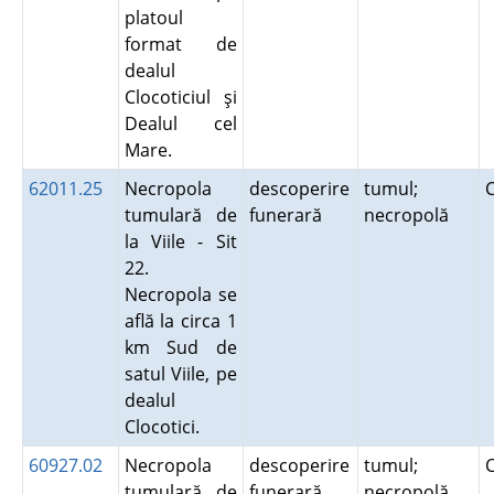
platoul
format de
dealul
Clocoticiul şi
Dealul cel
Mare.
62011.25
Necropola
descoperire
tumul;
tumulară de
funerară
necropolă
la Viile - Sit
22.
Necropola se
află la circa 1
km Sud de
satul Viile, pe
dealul
Clocotici.
60927.02
Necropola
descoperire
tumul;
tumulară de
funerară
necropolă