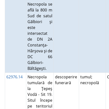
Necropola se
află la 800 m
Sud de satul
Gălbiori şi
este
intersectat
de DN 2A
Constanţa-
Hârşova şi de
DC 66
Gălbiori-
Băltăgeşti.
62976.14
Necropola
descoperire
tumul;
tumulară de
funerară
necropolă
la Ţepeş
Vodă - Sit 19.
Situl începe
pe teritoriul