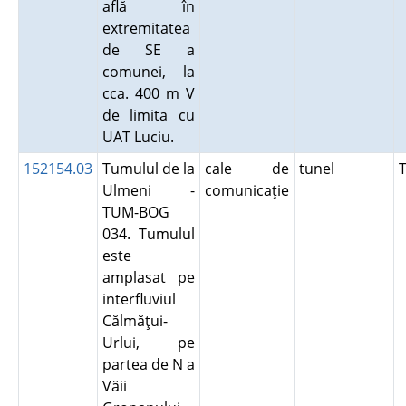
află în
extremitatea
de SE a
comunei, la
cca. 400 m V
de limita cu
UAT Luciu.
152154.03
Tumulul de la
cale de
tunel
Ulmeni -
comunicaţie
TUM-BOG
034. Tumulul
este
amplasat pe
interfluviul
Călmăţui-
Urlui, pe
partea de N a
Văii