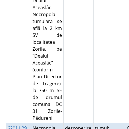
Dealul
Aceaslâc.
Necropola
tumulară se
află la 2 km
SV de
localitatea
Zorile, pe
”Dealul
Aceaslâc”
(conform
Plan Director
de Tragere),
la 750 m SE
de drumul
comunal DC
31 Zorile-
Pădureni.
62011.29
Necropola
descoperire
tumul;