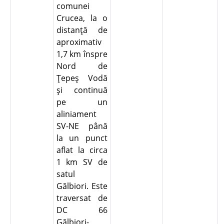
comunei
Crucea, la o
distanţă de
aproximativ
1,7 km înspre
Nord de
Ţepeş Vodă
şi continuă
pe un
aliniament
SV-NE până
la un punct
aflat la circa
1 km SV de
satul
Gălbiori. Este
traversat de
DC 66
Gălbiori-