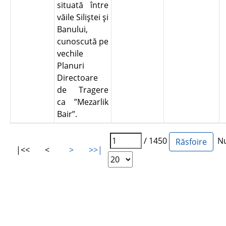
situată între
văile Siliştei şi
Banului,
cunoscută pe
vechile
Planuri
Directoare
de Tragere
ca ”Mezarlik
Bair”.
/ 1450
Num
|<<
<
>
>>|