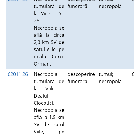
tumulară de
funerară
necropolă
la Viile - Sit
26.
Necropola se
află la circa
2,3 km SV de
satul Viile, pe
dealul Curu-
Orman.
62011.26
Necropola
descoperire
tumul;
tumulară de
funerară
necropolă
la Viile -
Dealul
Clocotici.
Necropola se
află la 1,5 km
SV de satul
Viile, pe