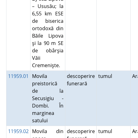
– Ususău; la
6,55 km ESE
de biserica
ortodoxă din
Băile Lipova
şi la 90 m SE
de obârşia
Văii
Cremenişte.
11959.01
Movila
descoperire
tumul
A
preistorică
funerară
de la
Secusigiu -
Dombi. În
marginea
satului
11959.02
Movila din
descoperire
tumul
A