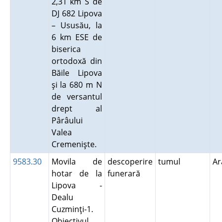
2,31 km S de
DJ 682 Lipova
– Ususău, la
6 km ESE de
biserica
ortodoxă din
Băile Lipova
şi la 680 m N
de versantul
drept al
Pârâului
Valea
Cremenişte.
9583.30
Movila de
descoperire
tumul
A
hotar de la
funerară
Lipova -
Dealu
Cuzminţi-1.
Obiectivul