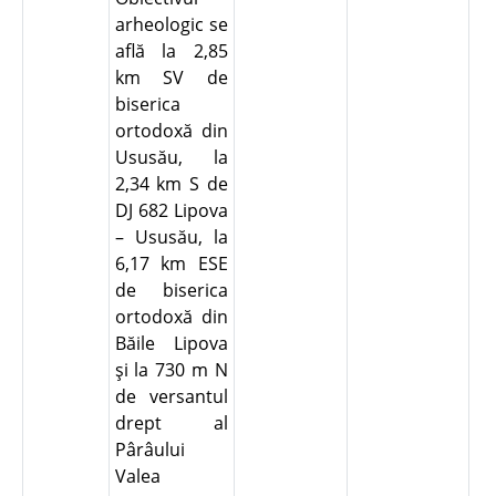
arheologic se
află la 2,85
km SV de
biserica
ortodoxă din
Ususău, la
2,34 km S de
DJ 682 Lipova
– Ususău, la
6,17 km ESE
de biserica
ortodoxă din
Băile Lipova
şi la 730 m N
de versantul
drept al
Pârâului
Valea