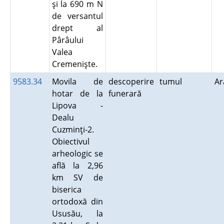
şi la 690 m N
de versantul
drept al
Pârâului
Valea
Cremenişte.
9583.34
Movila de
descoperire
tumul
A
hotar de la
funerară
Lipova -
Dealu
Cuzminţi-2.
Obiectivul
arheologic se
află la 2,96
km SV de
biserica
ortodoxă din
Ususău, la