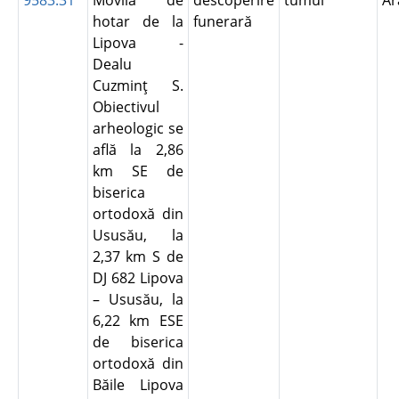
9583.31
Movila de
descoperire
tumul
A
hotar de la
funerară
Lipova -
Dealu
Cuzminţ S.
Obiectivul
arheologic se
află la 2,86
km SE de
biserica
ortodoxă din
Ususău, la
2,37 km S de
DJ 682 Lipova
– Ususău, la
6,22 km ESE
de biserica
ortodoxă din
Băile Lipova