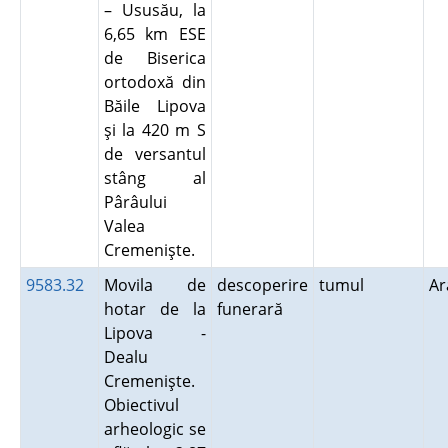
– Ususău, la
6,65 km ESE
de Biserica
ortodoxă din
Băile Lipova
şi la 420 m S
de versantul
stâng al
Pârâului
Valea
Cremenişte.
9583.32
Movila de
descoperire
tumul
A
hotar de la
funerară
Lipova -
Dealu
Cremenişte.
Obiectivul
arheologic se