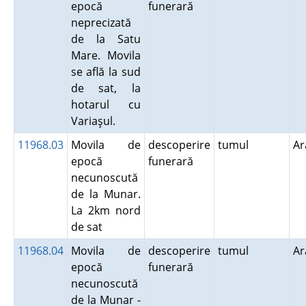
epocă
funerară
neprecizată
de la Satu
Mare. Movila
se află la sud
de sat, la
hotarul cu
Variaşul.
11968.03
Movila de
descoperire
tumul
A
epocă
funerară
necunoscută
de la Munar.
La 2km nord
de sat
11968.04
Movila de
descoperire
tumul
A
epocă
funerară
necunoscută
de la Munar -