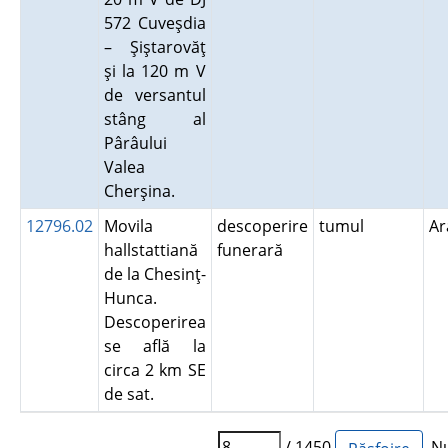
572 Cuveşdia
– Şiştarovăţ
şi la 120 m V
de versantul
stâng al
Pârâului
Valea
Cherşina.
12796.02
Movila
descoperire
tumul
A
hallstattiană
funerară
de la Chesinţ-
Hunca.
Descoperirea
se află la
circa 2 km SE
de sat.
/ 1450
Num