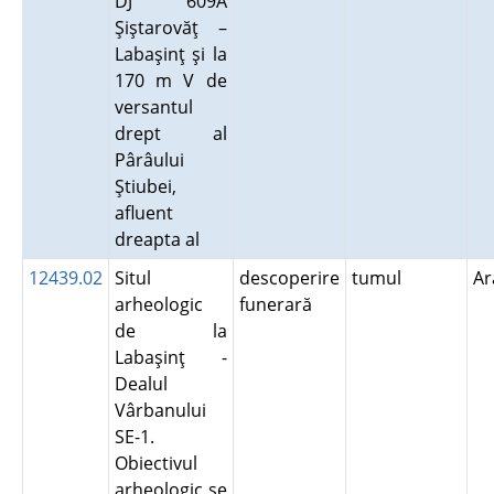
DJ 609A
Şiştarovăţ –
Labaşinţ şi la
170 m V de
versantul
drept al
Pârâului
Ştiubei,
afluent
dreapta al
12439.02
Situl
descoperire
tumul
A
arheologic
funerară
de la
Labaşinţ -
Dealul
Vârbanului
SE-1.
Obiectivul
arheologic se