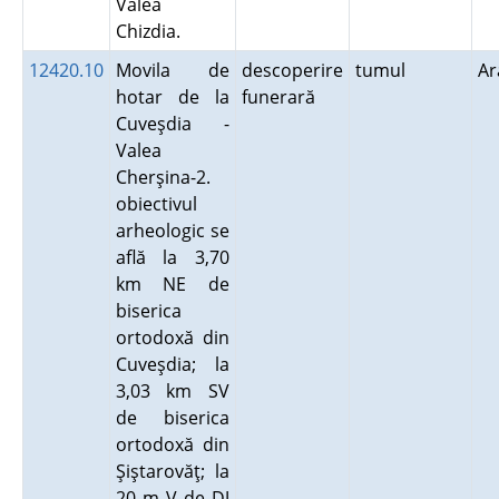
Valea
Chizdia.
12420.10
Movila de
descoperire
tumul
A
hotar de la
funerară
Cuveşdia -
Valea
Cherşina-2.
obiectivul
arheologic se
află la 3,70
km NE de
biserica
ortodoxă din
Cuveşdia; la
3,03 km SV
de biserica
ortodoxă din
Şiştarovăţ; la
20 m V de DJ