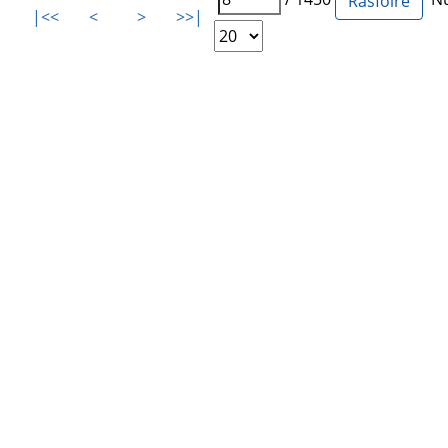
|<<
<
>
>>|