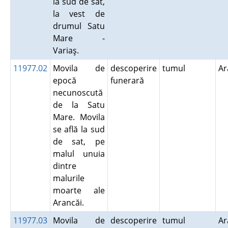
la sud de sat,
la vest de
drumul Satu
Mare -
Variaş.
11977.02
Movila de
descoperire
tumul
A
epocă
funerară
necunoscută
de la Satu
Mare. Movila
se află la sud
de sat, pe
malul unuia
dintre
malurile
moarte ale
Arancăi.
11977.03
Movila de
descoperire
tumul
A