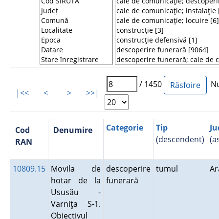
/ 1450
Num
|<<
<
>
>>|
Categorie
Tip
Ju
Cod
Denumire
(descendent)
(a
RAN
10809.15
Movila de
descoperire
tumul
A
hotar de la
funerară
Ususău -
Varniţa S-1.
Obiectivul