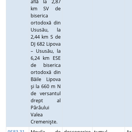
află la 2,87
km SV de
biserica
ortodoxă din
Ususău, la
2,44 km S de
DJ 682 Lipova
– Ususău, la
6,24 km ESE
de biserica
ortodoxă din
Băile Lipova
şi la 660 m N
de versantul
drept al
Pârâului
Valea
Cremenişte.