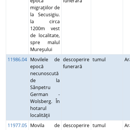
epoca
funerară
migraţiilor de
la Secusigiu.
la circa
1200m vest
de localitate,
spre malul
Mureşului
11986.04
Movilele de
descoperire
tumul
A
epocă
funerară
necunoscută
de la
Sânpetru
German -
Wolsberg. În
hotarul
localităţii
11977.05
Movila de
descoperire
tumul
A