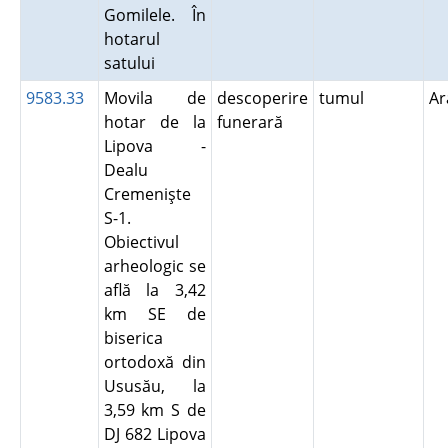
Gomilele. În
hotarul
satului
9583.33
Movila de
descoperire
tumul
A
hotar de la
funerară
Lipova -
Dealu
Cremenişte
S-1.
Obiectivul
arheologic se
află la 3,42
km SE de
biserica
ortodoxă din
Ususău, la
3,59 km S de
DJ 682 Lipova