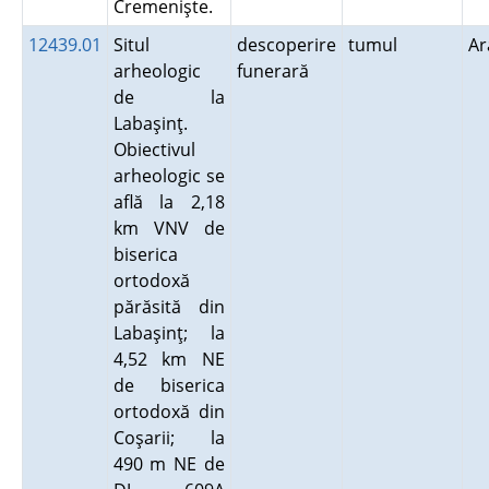
Cremenişte.
12439.01
Situl
descoperire
tumul
A
arheologic
funerară
de la
Labaşinţ.
Obiectivul
arheologic se
află la 2,18
km VNV de
biserica
ortodoxă
părăsită din
Labaşinţ; la
4,52 km NE
de biserica
ortodoxă din
Coşarii; la
490 m NE de