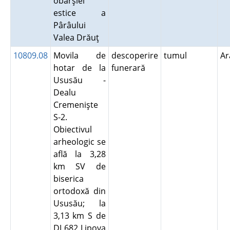
obârşiei
estice a
Pârâului
Valea Drăuţ
10809.08
Movila de
descoperire
tumul
A
hotar de la
funerară
Ususău -
Dealu
Cremenişte
S-2.
Obiectivul
arheologic se
află la 3,28
km SV de
biserica
ortodoxă din
Ususău; la
3,13 km S de
DJ 682 Lipova