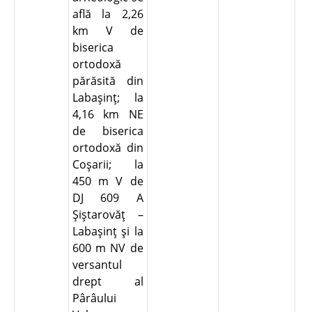
află la 2,26
km V de
biserica
ortodoxă
părăsită din
Labaşinţ; la
4,16 km NE
de biserica
ortodoxă din
Coşarii; la
450 m V de
DJ 609 A
Şiştarovăţ –
Labaşinţ şi la
600 m NV de
versantul
drept al
Pârâului