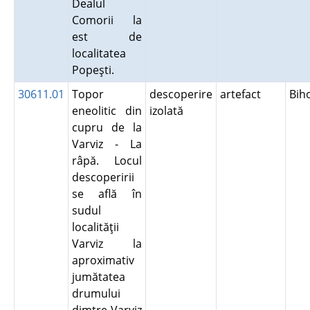
Dealul
Comorii la
est de
localitatea
Popeşti.
30611.01
Topor
descoperire
artefact
Bih
eneolitic din
izolată
cupru de la
Varviz - La
râpă. Locul
descoperirii
se află în
sudul
localităţii
Varviz la
aproximativ
jumătatea
drumului