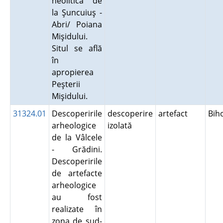
neolitică de
la Şuncuiuş -
Abri/ Poiana
Mişidului.
Situl se află
în
apropierea
Peşterii
Mişidului.
31324.01
Descoperirile
descoperire
artefact
Bih
arheologice
izolată
de la Vâlcele
- Grădini.
Descoperirile
de artefacte
arheologice
au fost
realizate în
zona de sud-