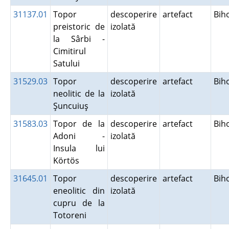
31137.01
Topor
descoperire
artefact
Bih
preistoric de
izolată
la Sârbi -
Cimitirul
Satului
31529.03
Topor
descoperire
artefact
Bih
neolitic de la
izolată
Şuncuiuş
31583.03
Topor de la
descoperire
artefact
Bih
Adoni -
izolată
Insula lui
Körtös
31645.01
Topor
descoperire
artefact
Bih
eneolitic din
izolată
cupru de la
Totoreni