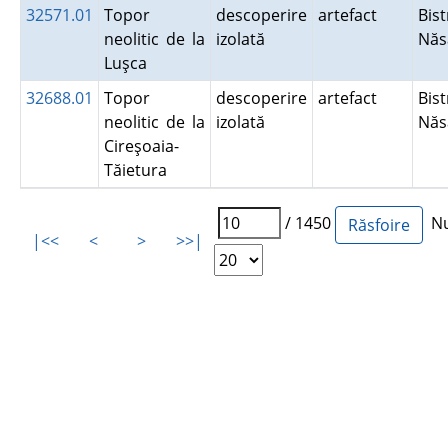
32571.01
Topor
descoperire
artefact
Bist
neolitic de la
izolată
Nă
Luşca
32688.01
Topor
descoperire
artefact
Bist
neolitic de la
izolată
Nă
Cireşoaia-
Tăietura
/ 1450
Num
|<<
<
>
>>|