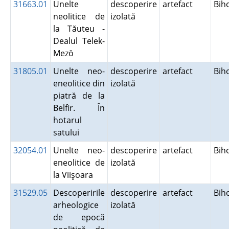
31663.01
Unelte
descoperire
artefact
Bih
neolitice de
izolată
la Tăuteu -
Dealul Telek-
Mezö
31805.01
Unelte neo-
descoperire
artefact
Bih
eneolitice din
izolată
piatră de la
Belfir. În
hotarul
satului
32054.01
Unelte neo-
descoperire
artefact
Bih
eneolitice de
izolată
la Viişoara
31529.05
Descoperirile
descoperire
artefact
Bih
arheologice
izolată
de epocă