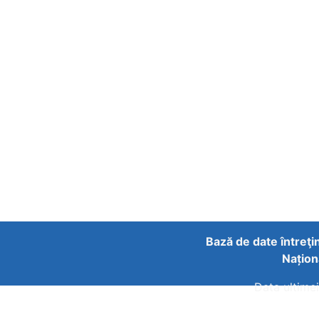
Bază de date întreţi
Națion
Data ultimei