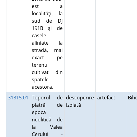
est a
localităţii, la
sud de DJ
191B şi de
casele
aliniate la
stradă, mai
exact pe
terenul
cultivat din
spatele
acestora.
31315.01
Toporul de
descoperire
artefact
Bih
piatră de
izolată
epocă
neolitică de
la Valea
Cerului -