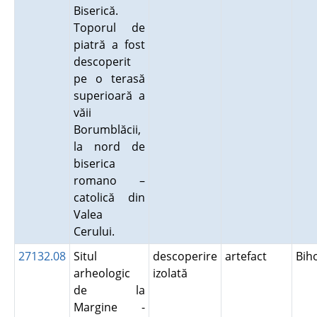
Biserică.
Toporul de
piatră a fost
descoperit
pe o terasă
superioară a
văii
Borumblăcii,
la nord de
biserica
romano –
catolică din
Valea
Cerului.
27132.08
Situl
descoperire
artefact
Bih
arheologic
izolată
de la
Margine -