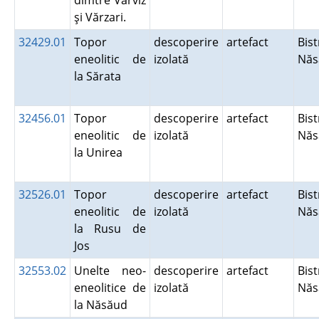
dimtre Varviz
şi Vărzari.
32429.01
Topor
descoperire
artefact
Bist
eneolitic de
izolată
Nă
la Sărata
32456.01
Topor
descoperire
artefact
Bist
eneolitic de
izolată
Nă
la Unirea
32526.01
Topor
descoperire
artefact
Bist
eneolitic de
izolată
Nă
la Rusu de
Jos
32553.02
Unelte neo-
descoperire
artefact
Bist
eneolitice de
izolată
Nă
la Năsăud