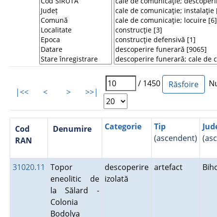
/ 1450
Num
|<<
<
>
>>|
Categorie
Tip
Jud
Cod
Denumire
(ascendent)
(as
RAN
31020.11
Topor
descoperire
artefact
Bih
eneolitic de
izolată
la Sălard -
Colonia
Bodolya