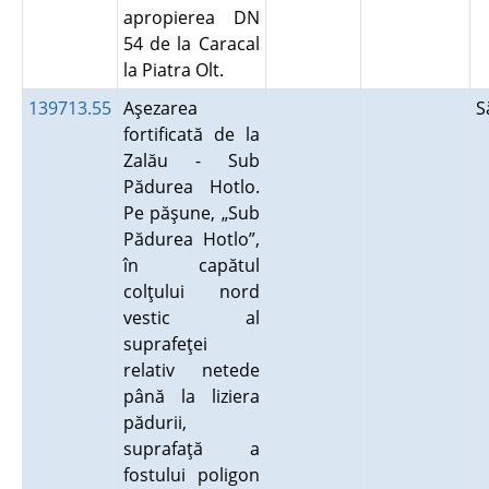
apropierea DN
54 de la Caracal
la Piatra Olt.
139713.55
Aşezarea
S
fortificată de la
Zalău - Sub
Pădurea Hotlo.
Pe păşune, „Sub
Pădurea Hotlo”,
în capătul
colţului nord
vestic al
suprafeţei
relativ netede
până la liziera
pădurii,
suprafaţă a
fostului poligon