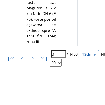
fostul sat
Măgureni şi 2,2
km N de DN 6 (E
70). Forte posibil
aşezarea se
extinde spre V,
spre firul apei;
zona fii
/ 1450
Num
|<<
<
>
>>|