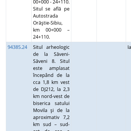
00+000 - 24+110.
Situl se află pe
Autostrada
Orăştie-Sibiu,
km 00+000 –
24+110.
94385.24
Situl arheologic
I
de la Săveni-
Săveni 8. Situl
este amplasat
începând de la
cca 1,8 km vest
de DJ212, la 2,3
km nord-vest de
biserica satului
Movila şi de la
aproximativ 7,2
km sud – sud-