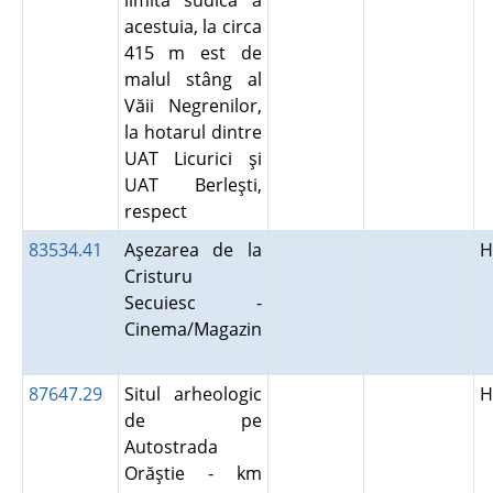
limita sudică a
acestuia, la circa
415 m est de
malul stâng al
Văii Negrenilor,
la hotarul dintre
UAT Licurici şi
UAT Berleşti,
respect
83534.41
Aşezarea de la
H
Cristuru
Secuiesc -
Cinema/Magazin
87647.29
Situl arheologic
H
de pe
Autostrada
Orăştie - km