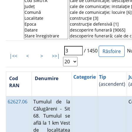
/ 1450
Num
|<<
<
>
>>|
Categorie
Tip
J
Cod
Denumire
(ascendent)
(
RAN
62627.06
Tumulul de la
C
Călugăreni - Sit
68. Tumulul se
află la 1 km Vest
de localitatea