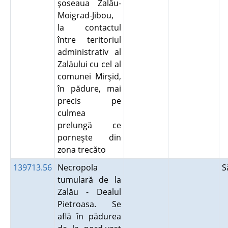
şoseaua Zalău-
Moigrad-Jibou,
la contactul
între teritoriul
administrativ al
Zalăului cu cel al
comunei Mirşid,
în pădure, mai
precis pe
culmea
prelungă ce
porneşte din
zona trecăto
139713.56
Necropola
S
tumulară de la
Zalău - Dealul
Pietroasa. Se
află în pădurea