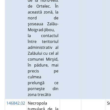
de la nord-vest
de Ortelec. În
această zonă, la
nord de
şoseaua Zalău-
Moigrad-Jibou,
la contactul
între teritoriul
administrativ al
Zalăului cu cel al
comunei Mirşid,
în pădure, mai
precis pe
culmea
prelungă ce
porneşte din
zona trecăto
146842.02
Necropola
S
tumulară de la