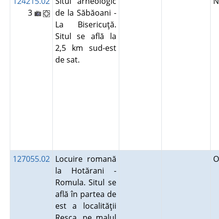
124215.02
Situl arheologic
N
3
de la Săbăoani -
La Bisericuţă.
Situl se află la
2,5 km sud-est
de sat.
127055.02
Locuire romană
O
la Hotărani -
Romula. Situl se
află în partea de
est a localităţii
Reşca, pe malul