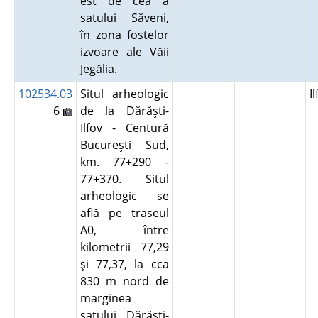
est de cea a
satului Săveni,
în zona fostelor
izvoare ale Văii
Jegălia.
102534.03
Situl arheologic
I
6
de la Dărăşti-
Ilfov - Centură
Bucureşti Sud,
km. 77+290 -
77+370. Situl
arheologic se
află pe traseul
A0, între
kilometrii 77,29
şi 77,37, la cca
830 m nord de
marginea
satului Dărăşti-