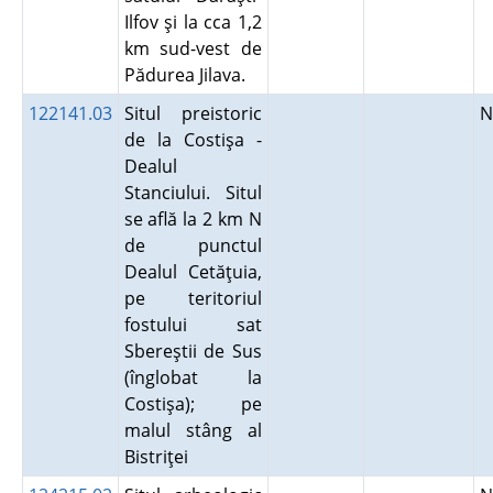
Ilfov şi la cca 1,2
km sud-vest de
Pădurea Jilava.
122141.03
Situl preistoric
N
de la Costişa -
Dealul
Stanciului. Situl
se află la 2 km N
de punctul
Dealul Cetăţuia,
pe teritoriul
fostului sat
Sbereştii de Sus
(înglobat la
Costişa); pe
malul stâng al
Bistriţei