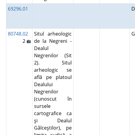
69296.01
D
80748.02
Situl arheologic
G
2
de la Negreni -
Dealul
Negrenilor (Sit
2). Situl
arheologic se
află pe platoul
Dealului
Negrenilor
(cunoscut în
sursele
cartografice ca
şi Dealul
Gâlceştilor), pe