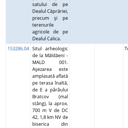
satului de pe
Dealul Căprăriei,
precum şi pe
terenurile
agricole de pe
Dealul Calica.
153286.04
Situl arheologic
T
de la Măldăeni -
MALD 001.
Aşezarea este
amplasată aflată
pe terasa înaltă,
de E a pârâului
Bratcov (mal
stâng), la aprox.
700 m V de DC
42, 1,8 km NV de
biserica din