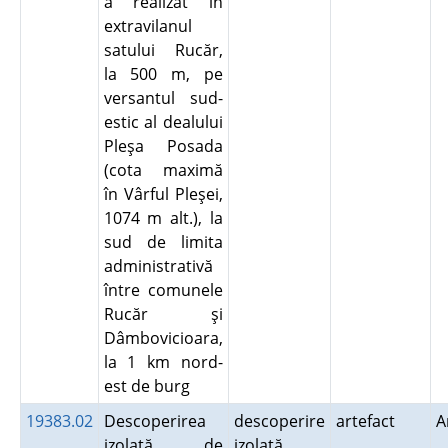
a realizat în
extravilanul
satului Rucăr,
la 500 m, pe
versantul sud-
estic al dealului
Pleşa Posada
(cota maximă
în Vârful Pleşei,
1074 m alt.), la
sud de limita
administrativă
între comunele
Rucăr şi
Dâmbovicioara,
la 1 km nord-
est de burg
19383.02
Descoperirea
descoperire
artefact
A
izolată de
izolată