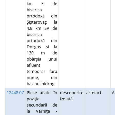
km E de
biserica
ortodoxă din
Şiştarovăţ; la
4,8 km SV de
biserica
ortodoxă din
Dorgoş şi la
130 m de
obârşia unui
afluent
temporar fără
nume, din
bazinul hidrog
12448.07
Piese aflate în
descoperire
artefact
A
poziţie
izolată
secundară de
la Varniţa -