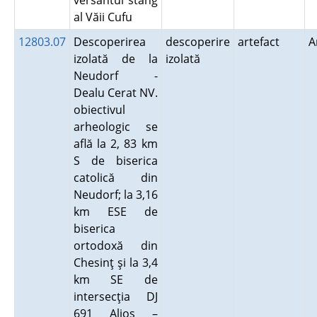
versantul stâng
al Văii Cufu
12803.07
Descoperirea
descoperire
artefact
A
izolată de la
izolată
Neudorf -
Dealu Cerat NV.
obiectivul
arheologic se
află la 2, 83 km
S de biserica
catolică din
Neudorf; la 3,16
km ESE de
biserica
ortodoxă din
Chesinţ şi la 3,4
km SE de
intersecţia DJ
691 Alioş –