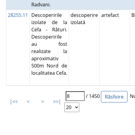
Radvani.
28255.11
Descoperirile
descoperire
artefact
B
izolate de la
izolată
Cefa - Râturi.
Descoperirile
au fost
realizate la
aproximativ
500m Nord de
localitatea Cefa.
/ 1450
Num
|<<
<
>
>>|