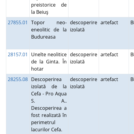
preistorice de
la Beiuş
27855.01
Topor neo-
descoperire
artefact
B
eneolitic de la
izolată
Budureasa
28157.01
Unelte neolitice
descoperire
artefact
B
de la Ginta. În
izolată
hotar
28255.08
Descoperirea
descoperire
artefact
B
izolată de la
izolată
Cefa - Pro Aqua
S. A..
Descoperirea a
fost realizată în
perimetrul
lacurilor Cefa.