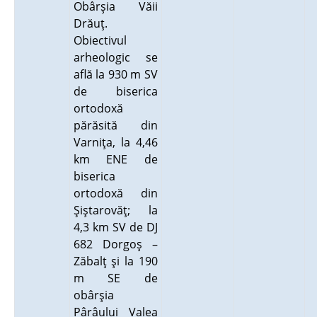
Obârşia Văii
Drăuţ.
Obiectivul
arheologic se
află la 930 m SV
de biserica
ortodoxă
părăsită din
Varniţa, la 4,46
km ENE de
biserica
ortodoxă din
Şiştarovăţ; la
4,3 km SV de DJ
682 Dorgoş –
Zăbalţ şi la 190
m SE de
obârşia
Pârâului Valea