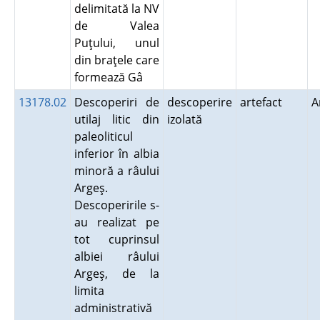
delimitată la NV
de Valea
Puţului, unul
din braţele care
formează Gâ
13178.02
Descoperiri de
descoperire
artefact
A
utilaj litic din
izolată
paleoliticul
inferior în albia
minoră a râului
Argeş.
Descoperirile s-
au realizat pe
tot cuprinsul
albiei râului
Argeş, de la
limita
administrativă