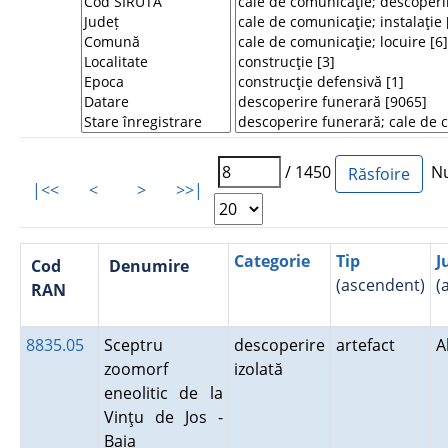
/ 1450
Num
|<<
<
>
>>|
Categorie
Tip
J
Cod
Denumire
(ascendent)
(
RAN
8835.05
Sceptru
descoperire
artefact
A
zoomorf
izolată
eneolitic de la
Vinţu de Jos -
Baia