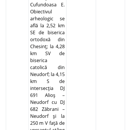
Cufundoasa E.
Obiectivul
arheologic se
află la 2,52 km
SE de biserica
ortodoxă din
Chesinţ; la 4,28
km SV de
biserica
catolică din
Neudorf; la 4,15
km S de
intersecţia DJ
691 Alioş –
Neudorf cu DJ
682 Zăbrani –
Neudorf şi la
250 m V faţă de