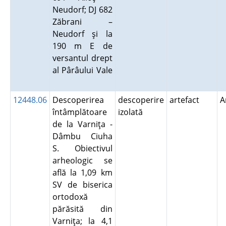
Neudorf; DJ 682
Zăbrani –
Neudorf şi la
190 m E de
versantul drept
al Pârâului Vale
12448.06
Descoperirea
descoperire
artefact
A
întâmplătoare
izolată
de la Varniţa -
Dâmbu Ciuha
S. Obiectivul
arheologic se
află la 1,09 km
SV de biserica
ortodoxă
părăsită din
Varniţa; la 4,1