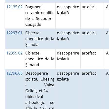
12135.02
Fragment
descoperire
artefact
A
ceramic neolitic
izolată
de la Socodor -
Căuşade
12297.01
Obiecte
descoperire
artefact
A
eneolitice de la
izolată
Şilindia
12359.02
Obiecte
descoperire
artefact
A
eneolitice de la
izolată
Şimand
12796.66
Descoperire
descoperire
artefact
A
izolată, Chesinţ
izolată
- Valea
Grădiştei-24.
obiectivul
arheologic se
află la 2,23 km