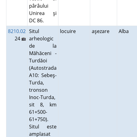
pârâului
Unirea şi
DC 86.
8210.02
Situl
locuire
aşezare
Alba
24
arheologic
de la
Măhăceni -
Turdăoi
(Autostrada
A10: Sebeş-
Turda,
tronson
Inoc-Turda,
sit 8, km
61+500-
61+750).
Situl este
amplasat