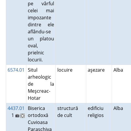
pe vârful
celei mai
impozante
dintre ele
aflându-se
un platou
oval,
prielnic
locurii.
6574.01
Situl
locuire
aşezare
Alba
arheologic
de la
Meşcreac-
Hotar
4437.01
Biserica
structură
edificiu
Alba
1
ortodoxă
de cult
religios
Cuvioasa
Paraschiva