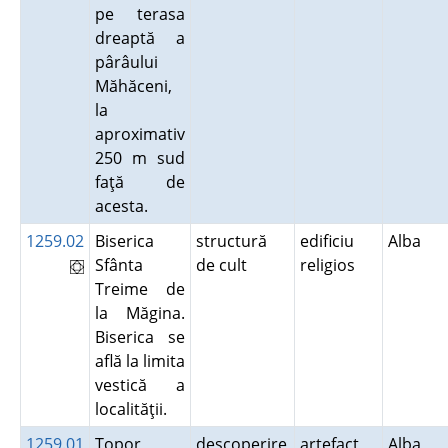
pe terasa
dreaptă a
pârâului
Măhăceni,
la
aproximativ
250 m sud
faţă de
acesta.
1259.02
Biserica
structură
edificiu
Alba
Sfânta
de cult
religios
Treime de
la Măgina.
Biserica se
află la limita
vestică a
localităţii.
1259.01
Topor
descoperire
artefact
Alba