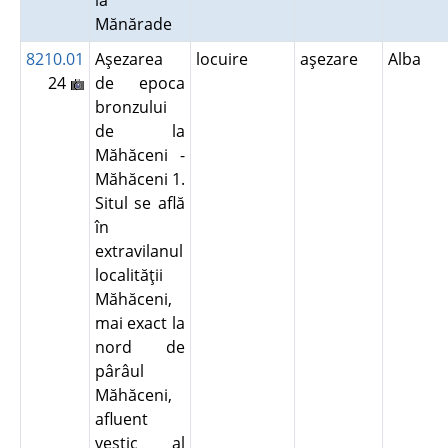
la
Mănărade
8210.01
Aşezarea
locuire
aşezare
Alba
24
de epoca
bronzului
de la
Măhăceni -
Măhăceni 1.
Situl se află
în
extravilanul
localităţii
Măhăceni,
mai exact la
nord de
pârâul
Măhăceni,
afluent
vestic al