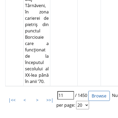
Târnăveni,
în zona
carierei de
pietriş din
punctul
Borcioaie
care a
funcţionat
de la
începutul
secolului al
XX-lea până
în anii ’70.
/ 1450
Num
|<<
<
>
>>|
per page: