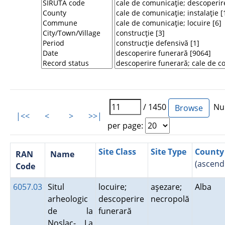
/ 1450
Num
|<<
<
>
>>|
per page:
Site Class
Site Type
County
RAN
Name
(ascend
Code
6057.03
Situl
locuire;
aşezare;
Alba
arheologic
descoperire
necropolă
de la
funerară
Noşlac- La