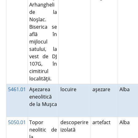
Arhangheli
de la
Noşlac.
Biserica se
află în
mijlocul
satului, la
vest de DJ
107G, în
cimitirul
localităţii.
5461.01
Aşezarea
locuire
aşezare
Alba
eneolitică
de la Muşca
5050.01
Topor
descoperire
artefact
Alba
neolitic de
izolată
la