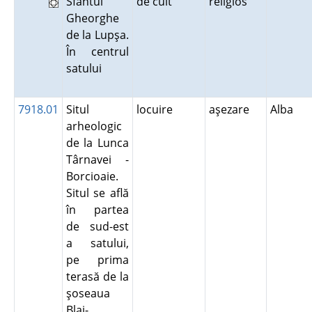
Sfântul
de cult
religios
Gheorghe
de la Lupşa.
În centrul
satului
7918.01
Situl
locuire
aşezare
Alba
arheologic
de la Lunca
Târnavei -
Borcioaie.
Situl se află
în partea
de sud-est
a satului,
pe prima
terasă de la
şoseaua
Blaj-