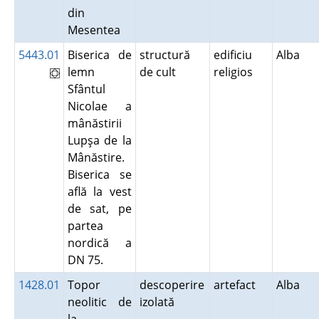
din
Mesentea
5443.01
Biserica de
structură
edificiu
Alba
lemn
de cult
religios
Sfântul
Nicolae a
mânăstirii
Lupşa de la
Mânăstire.
Biserica se
află la vest
de sat, pe
partea
nordică a
DN 75.
1428.01
Topor
descoperire
artefact
Alba
neolitic de
izolată