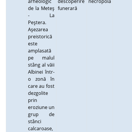
arheologic
descoperire
necropolă
de la Meteş
funerară
- La
Peştera.
Aşezarea
preistorică
este
amplasată
pe malul
stâng al văii
Albinei într-
o zonă în
care au fost
dezgolite
prin
eroziune un
grup de
stânci
calcaroase,