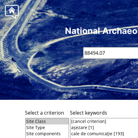
National Archaeo
Unk
Select a criterion
Select keywords