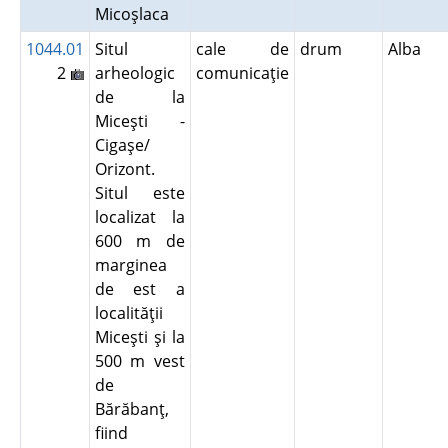
Micoşlaca
1044.01
Situl
cale de
drum
Alba
2
arheologic
comunicaţie
de la
Miceşti -
Cigaşe/
Orizont.
Situl este
localizat la
600 m de
marginea
de est a
localităţii
Miceşti şi la
500 m vest
de
Bărăbanţ,
fiind