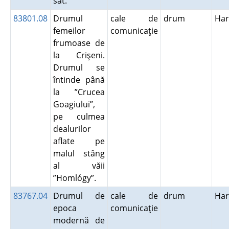
sat.
83801.08
Drumul
cale de
drum
Har
femeilor
comunicaţie
frumoase de
la Crişeni.
Drumul se
întinde până
la ”Crucea
Goagiului”,
pe culmea
dealurilor
aflate pe
malul stâng
al văii
”Homlógy”.
83767.04
Drumul de
cale de
drum
Har
epoca
comunicaţie
modernă de