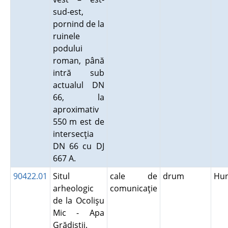
sud-est,
pornind de la
ruinele
podului
roman, până
intră sub
actualul DN
66, la
aproximativ
550 m est de
intersecţia
DN 66 cu DJ
667 A.
90422.01
Situl
cale de
drum
Hu
arheologic
comunicaţie
de la Ocolişu
Mic - Apa
Grădiştii.