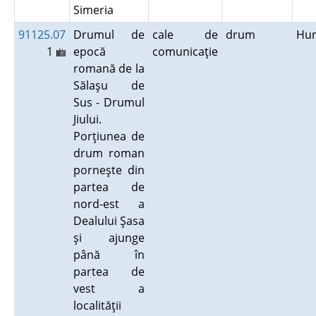
Simeria
91125.07
Drumul de
cale de
drum
Hu
1
epocă
comunicaţie
romană de la
Sălaşu de
Sus - Drumul
Jiului.
Porţiunea de
drum roman
porneşte din
partea de
nord-est a
Dealului Şasa
şi ajunge
până în
partea de
vest a
localităţii