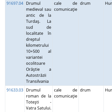
91697.04
Drumul
cale de
drum
Hu
medieval sau
comunicaţie
antic de la
Turdaş. La
sud de
localitate în
dreptul
kilometrului
10+500 al
variantei
ocolitoare
Orăştie a
Autostrăzii
Transilvania
91633.03
Drumul
cale de
drum
Hu
roman de la
comunicaţie
Toteşti -
Vatra Satului.