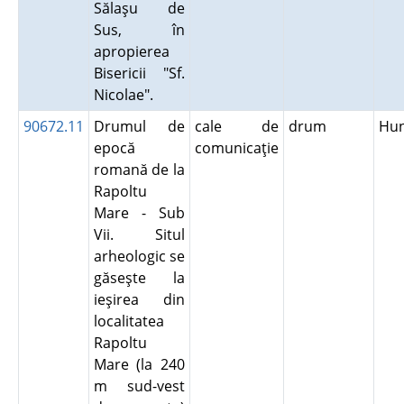
Sălaşu de
Sus, în
apropierea
Bisericii "Sf.
Nicolae".
90672.11
Drumul de
cale de
drum
Hu
epocă
comunicaţie
romană de la
Rapoltu
Mare - Sub
Vii. Situl
arheologic se
găseşte la
ieşirea din
localitatea
Rapoltu
Mare (la 240
m sud-vest