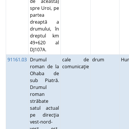
de aceasta)
spre Uroi, pe
partea
dreaptă a
drumului, în
dreptul km
49+620 al
DJ107A.
91161.03
Drumul
cale de
drum
Hu
roman de la
comunicaţie
Ohaba de
sub Piatră.
Drumul
roman
străbate
satul actual
pe direcţia
vest-nord-
vest – est-