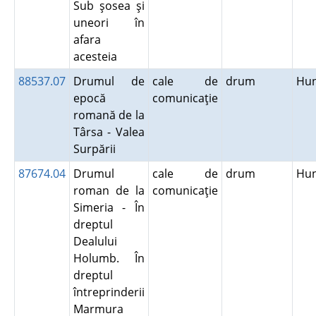
Sub şosea şi
uneori în
afara
acesteia
88537.07
Drumul de
cale de
drum
Hu
epocă
comunicaţie
romană de la
Târsa - Valea
Surpării
87674.04
Drumul
cale de
drum
Hu
roman de la
comunicaţie
Simeria - În
dreptul
Dealului
Holumb. În
dreptul
întreprinderii
Marmura