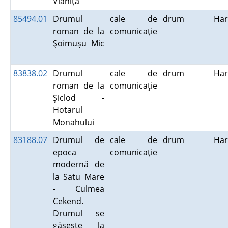
Vlăhiţa
85494.01
Drumul
cale de
drum
Har
roman de la
comunicaţie
Şoimuşu Mic
83838.02
Drumul
cale de
drum
Har
roman de la
comunicaţie
Şiclod -
Hotarul
Monahului
83188.07
Drumul de
cale de
drum
Har
epoca
comunicaţie
modernă de
la Satu Mare
- Culmea
Cekend.
Drumul se
găseşte la