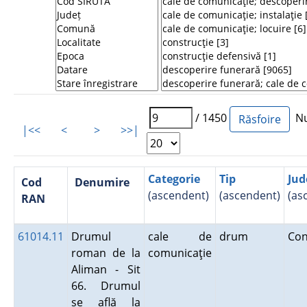
/ 1450
Num
|<<
<
>
>>|
Categorie
Tip
Jud
Cod
Denumire
(ascendent)
(ascendent)
(as
RAN
61014.11
Drumul
cale de
drum
Co
roman de la
comunicaţie
Aliman - Sit
66. Drumul
se află la