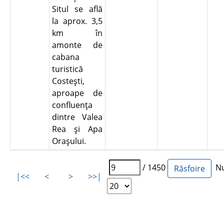
Situl se află
la aprox. 3,5
km în
amonte de
cabana
turistică
Costeşti,
aproape de
confluenţa
dintre Valea
Rea şi Apa
Oraşului.
/ 1450
Num
|<<
<
>
>>|