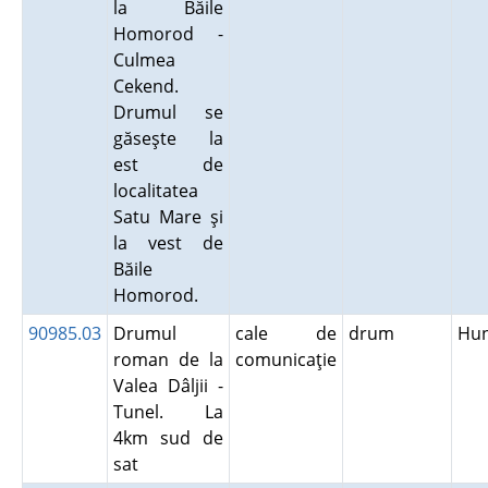
la Băile
Homorod -
Culmea
Cekend.
Drumul se
găseşte la
est de
localitatea
Satu Mare şi
la vest de
Băile
Homorod.
90985.03
Drumul
cale de
drum
Hu
roman de la
comunicaţie
Valea Dâljii -
Tunel. La
4km sud de
sat