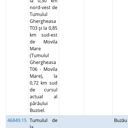
la 0,30 km
nord-vest de
Tumulul
Ghergheasa
T03 şi la 0,85
km sud-est
de Movila
Mare
(Tumulul
Ghergheasa
T06 - Movila
Mare), la
0,72 km sud
de cursul
actual al
pârâului
Buzoel.
46849.15
Tumulul de
Buză
la