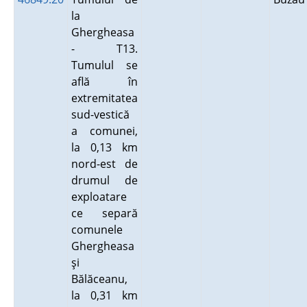
la
Ghergheasa
- T13.
Tumulul se
află în
extremitatea
sud-vestică
a comunei,
la 0,13 km
nord-est de
drumul de
exploatare
ce separă
comunele
Ghergheasa
şi
Bălăceanu,
la 0,31 km