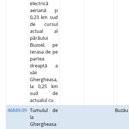
electrică
aeriană şi
0,23 km sud
de cursul
actual al
pârâului
Buzoel, pe
terasa de pe
partea
dreaptă a
văii
Ghergheasa,
la 0,25 km
sud de
actualul cu
46849.09
Tumulul de
Buză
la
Ghergheasa