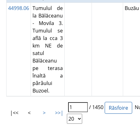
44998.06
Tumulul de
Buză
la Bălăceanu
- Movila 3.
Tumulul se
află la cca 3
km NE de
satul
Bălăceanu
pe terasa
înaltă a
pârâului
Buzoel.
/ 1450
Num
|<<
<
>
>>|