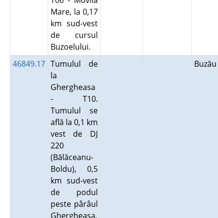
T06 - Movila
Mare, la 0,17
km sud-vest
de cursul
Buzoelului.
46849.17
Tumulul de
Buză
la
Ghergheasa
- T10.
Tumulul se
află la 0,1 km
vest de DJ
220
(Bălăceanu-
Boldu), 0,5
km sud-vest
de podul
peste pârâul
Ghergheasa.