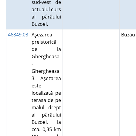
sud-vest de
actualul curs
al pârâului
Buzoel.
46849.03
Aşezarea
Buză
preistorică
de la
Ghergheasa
-
Ghergheasa
3. Aşezarea
este
localizată pe
terasa de pe
malul drept
al pârâului
Buzoel, la
cca. 0,35 km