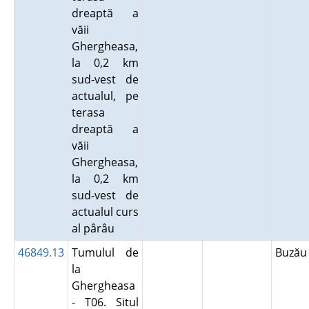
dreaptă a
văii
Ghergheasa,
la 0,2 km
sud-vest de
actualul, pe
terasa
dreaptă a
văii
Ghergheasa,
la 0,2 km
sud-vest de
actualul curs
al pârâu
46849.13
Tumulul de
Buză
la
Ghergheasa
- T06. Situl