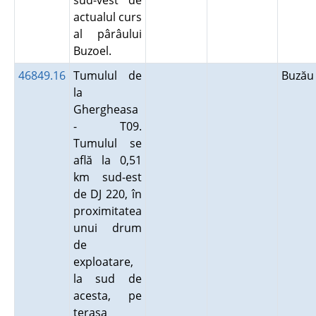
sud-vest de
actualul curs
al pârâului
Buzoel.
46849.16
Tumulul de
Buză
la
Ghergheasa
- T09.
Tumulul se
află la 0,51
km sud-est
de DJ 220, în
proximitatea
unui drum
de
exploatare,
la sud de
acesta, pe
terasa