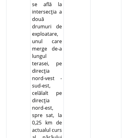
se află la
intersecţia a
două
drumuri de
exploatare,
unul care
merge de-a
lungul
terasei, pe
direcţia
nord-vest -
sud-est,
celălalt pe
direcţia
nord-est,
spre sat, la
0,25 km de
actualul curs
al pârâului