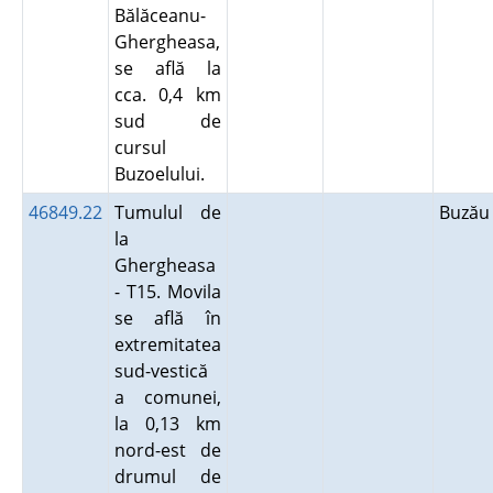
Bălăceanu-
Ghergheasa,
se află la
cca. 0,4 km
sud de
cursul
Buzoelului.
46849.22
Tumulul de
Buză
la
Ghergheasa
- T15. Movila
se află în
extremitatea
sud-vestică
a comunei,
la 0,13 km
nord-est de
drumul de