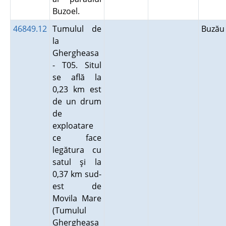
Buzoel.
46849.12
Tumulul de
Buză
la
Ghergheasa
- T05. Situl
se află la
0,23 km est
de un drum
de
exploatare
ce face
legătura cu
satul şi la
0,37 km sud-
est de
Movila Mare
(Tumulul
Ghergheasa