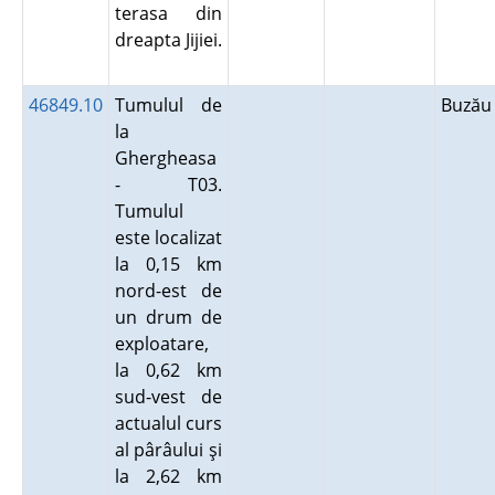
terasa din
dreapta Jijiei.
46849.10
Tumulul de
Buză
la
Ghergheasa
- T03.
Tumulul
este localizat
la 0,15 km
nord-est de
un drum de
exploatare,
la 0,62 km
sud-vest de
actualul curs
al pârâului şi
la 2,62 km