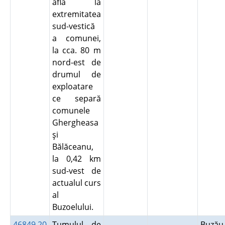
află la
extremitatea
sud-vestică
a comunei,
la cca. 80 m
nord-est de
drumul de
exploatare
ce separă
comunele
Ghergheasa
şi
Bălăceanu,
la 0,42 km
sud-vest de
actualul curs
al
Buzoelului.
46849.20
Tumulul de
Buză