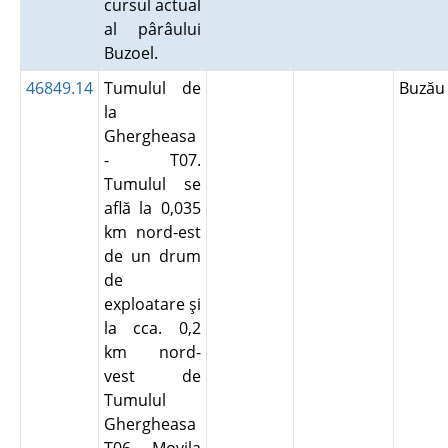
cursul actual
al pârâului
Buzoel.
46849.14
Tumulul de
Buză
la
Ghergheasa
- T07.
Tumulul se
află la 0,035
km nord-est
de un drum
de
exploatare şi
la cca. 0,2
km nord-
vest de
Tumulul
Ghergheasa