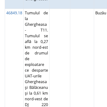
46849.18
Tumulul de
Buză
la
Ghergheasa
- T11.
Tumulul se
află la 0,27
km nord-est
de drumul
de
exploatare
ce desparte
UAT-urile
Ghergheasa
şi Bălăceanu
şi la 0,61 km
nord-vest de
DJ 220