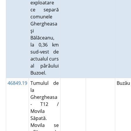
exploatare
ce separă
comunele
Ghergheasa
şi
Bălăceanu,
la 0,36 km
sud-vest de
actualul curs
al pârâului
Buzoel.
46849.19
Tumulul de
Buză
la
Ghergheasa
- T12 /
Movila
Săpată.
Movila se