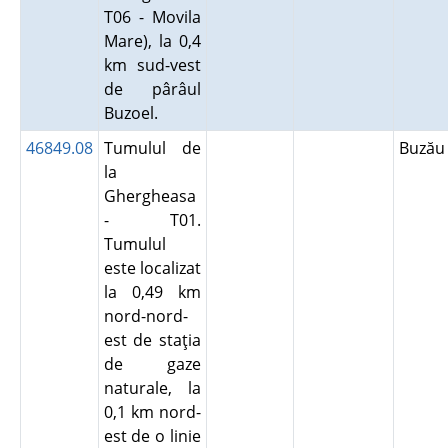
T06 - Movila
Mare), la 0,4
km sud-vest
de pârâul
Buzoel.
46849.08
Tumulul de
Buză
la
Ghergheasa
- T01.
Tumulul
este localizat
la 0,49 km
nord-nord-
est de staţia
de gaze
naturale, la
0,1 km nord-
est de o linie