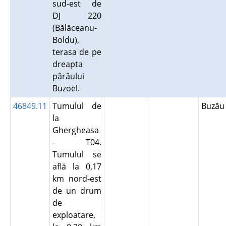
sud-est de
DJ 220
(Bălăceanu-
Boldu),
terasa de pe
dreapta
pârâului
Buzoel.
46849.11
Tumulul de
Buză
la
Ghergheasa
- T04.
Tumulul se
află la 0,17
km nord-est
de un drum
de
exploatare,