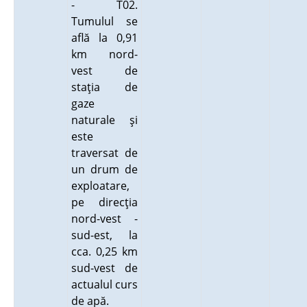
- T02.
Tumulul se
află la 0,91
km nord-
vest de
staţia de
gaze
naturale şi
este
traversat de
un drum de
exploatare,
pe direcţia
nord-vest -
sud-est, la
cca. 0,25 km
sud-vest de
actualul curs
de apă.