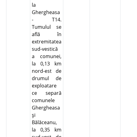
la
Ghergheasa
- T14.
Tumulul se
află în
extremitatea
sud-vestică
a comunei,
la 0,13 km
nord-est de
drumul de
exploatare
ce separă
comunele
Ghergheasa
şi
Bălăceanu,
la 0,35 km