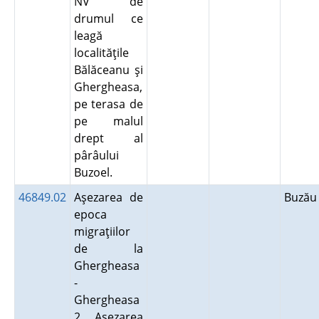
NV de
drumul ce
leagă
localităţile
Bălăceanu şi
Ghergheasa,
pe terasa de
pe malul
drept al
pârâului
Buzoel.
46849.02
Aşezarea de
Buză
epoca
migraţiilor
de la
Ghergheasa
-
Ghergheasa
2. Aşezarea