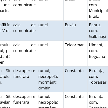
 unei
comunicaţie
com.
 partea
Municipiul
Brăila
flă în
cale de
tunel
Buzău
Bentu,
m V de
comunicaţie
com.
Gălbinaşi
umulul
cale de
tunel
Teleorman
Ulmeni,
ui, pe
comunicaţie
com.
stanţă
Bogdana
meni.
 - Sit
descoperire
tumul;
Constanţa
Biruinţa,
atului
funerară
necropolă;
com.
oi.
mormânt;
Topraisa
cimitir
 - Sit
descoperire
tumul;
Constanţa
Biruinţa,
avilan
funerară
necropolă;
com.