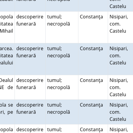
Castelu
ropola
descoperire
tumul;
Constanţa
Nisipari,
itatea
funerară
necropolă
com.
 Mihail
Castelu
rcea.
descoperire
tumul;
Constanţa
Nisipari,
itatea
funerară
necropolă
com.
lului
Castelu
ealul
descoperire
tumul;
Constanţa
Nisipari,
NE de
funerară
necropolă
com.
Castelu
ola se
descoperire
tumul;
Constanţa
Nisipari,
ri, pe
funerară
necropolă
com.
Castelu
ropola
descoperire
tumul;
Constanţa
Nisipari,