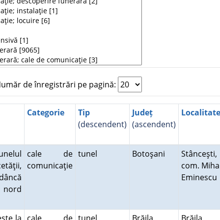
măr de înregistrări pe pagină:
Categorie
Tip
Județ
Localitat
(descendent)
(ascendent)
unelul
cale de
tunel
Botoşani
Stânceşti,
etăţii,
comunicaţie
com. Miha
adâncă
Eminesc
e nord
şte la
cale de
tunel
Brăila
Brăila,