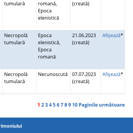
tumulară
romană,
(creată)
Epoca
elenistică
Necropolă
Epoca
21.06.2023
Afişează
*
tumulară
elenistică,
(creată)
Epoca
romană
Necropolă
Necunoscută
07.07.2023
Afişează
*
tumulară
(creată)
a
1
2
3
4
5
6
7
8
9
10
Paginile următoare
trimoniului