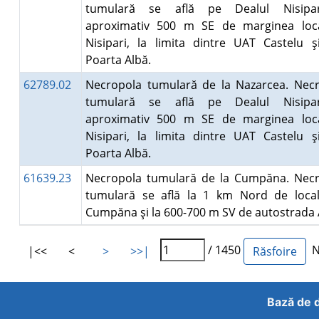
tumulară se află pe Dealul Nisipar
aproximativ 500 m SE de marginea local
Nisipari, la limita dintre UAT Castelu 
Poarta Albă.
62789.02
Necropola tumulară de la Nazarcea. Nec
tumulară se află pe Dealul Nisipar
aproximativ 500 m SE de marginea local
Nisipari, la limita dintre UAT Castelu 
Poarta Albă.
61639.23
Necropola tumulară de la Cumpăna. Nec
tumulară se află la 1 km Nord de local
Cumpăna şi la 600-700 m SV de autostrada
/ 1450
Nu
|<<
<
>
>>|
Bază de d