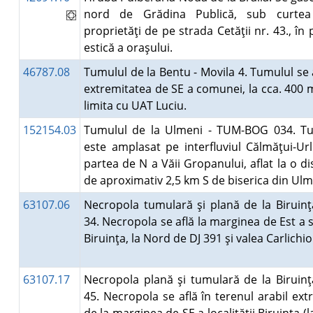
nord de Grădina Publică, sub curtea
proprietăţi de pe strada Cetăţii nr. 43., în
estică a oraşului.
46787.08
Tumulul de la Bentu - Movila 4. Tumulul se a
extremitatea de SE a comunei, la cca. 400 
limita cu UAT Luciu.
152154.03
Tumulul de la Ulmeni - TUM-BOG 034. T
este amplasat pe interfluviul Călmăţui-Url
partea de N a Văii Gropanului, aflat la o di
de aproximativ 2,5 km S de biserica din Ul
63107.06
Necropola tumulară şi plană de la Biruinţa
34. Necropola se află la marginea de Est a s
Biruinţa, la Nord de DJ 391 şi valea Carlichi
63107.17
Necropola plană şi tumulară de la Biruinţa
45. Necropola se află în terenul arabil extr