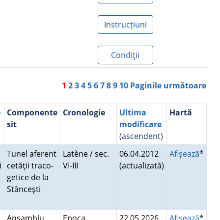
Instrucțiuni
Condiţii
1
2
3
4
5
6
7
8
9
10
Paginile următoare
e
Componente
Cronologie
Ultima
Hartă
sit
modificare
(ascendent)
Tunel aferent
Latène / sec.
06.04.2012
Afişează
*
i
cetăţii traco-
VI-III
(actualizată)
u
getice de la
Stânceşti
Ansamblu
Epoca
22.05.2026
Afişează
*