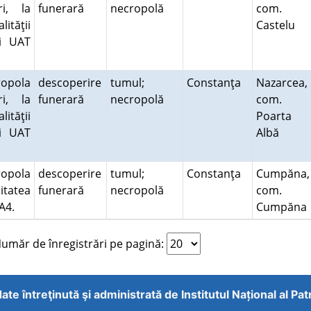
i, la
funerară
necropolă
com.
ităţii
Castelu
şi UAT
ropola
descoperire
tumul;
Constanţa
Nazarcea,
i, la
funerară
necropolă
com.
ităţii
Poarta
şi UAT
Albă
ropola
descoperire
tumul;
Constanţa
Cumpăna,
itatea
funerară
necropolă
com.
 A4.
Cumpăn
măr de înregistrări pe pagină:
ate întreţinută şi administrată de
Institutul Național al Pa