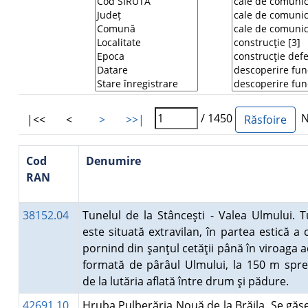
/ 1450
Nu
|<<
<
>
>>|
Cod
Denumire
RAN
38152.04
Tunelul de la Stânceşti - Valea Ulmului. T
este situată extravilan, în partea estică a c
pornind din şanţul cetăţii până în viroaga 
formată de pârâul Ulmului, la 150 m spr
de la lutăria aflată între drum şi pădure.
42691.10
Hruba Pulberăria Nouă de la Brăila. Se găse