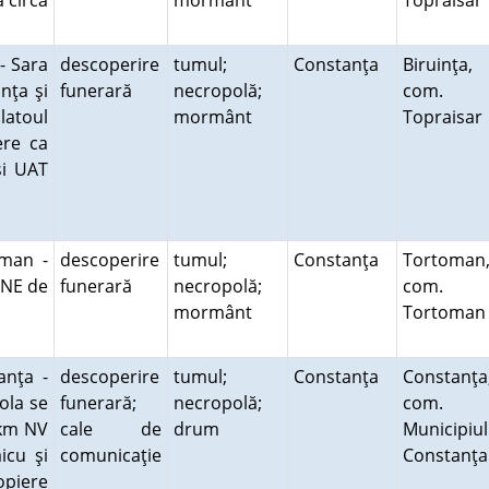
a circa
mormânt
Topraisa
- Sara
descoperire
tumul;
Constanţa
Biruinţa,
nţa şi
funerară
necropolă;
com.
atoul
mormânt
Topraisa
ere ca
şi UAT
oman -
descoperire
tumul;
Constanţa
Tortoman
 NE de
funerară
necropolă;
com.
mormânt
Tortoman
anţa -
descoperire
tumul;
Constanţa
Constanţa
ola se
funerară;
necropolă;
com.
 km NV
cale de
drum
Municipiul
icu şi
comunicaţie
Constanţa
opiere