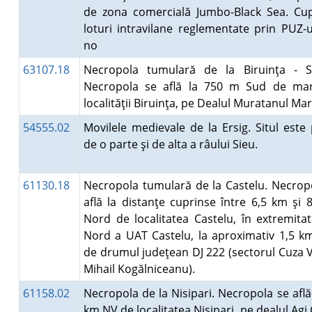
de zona comercială Jumbo-Black Sea. Cu
loturi intravilane reglementate prin PUZ-u
no
63107.18
Necropola tumulară de la Biruinţa - S
Necropola se află la 750 m Sud de mar
localităţii Biruinţa, pe Dealul Muratanul Ma
54555.02
Movilele medievale de la Ersig. Situl este 
de o parte şi de alta a râului Sieu.
61130.18
Necropola tumulară de la Castelu. Necrop
află la distanţe cuprinse între 6,5 km şi 
Nord de localitatea Castelu, în extremita
Nord a UAT Castelu, la aproximativ 1,5 k
de drumul judeţean DJ 222 (sectorul Cuza 
Mihail Kogălniceanu).
61158.02
Necropola de la Nisipari. Necropola se află 
km NV de localitatea Nisipari, pe dealul Agi