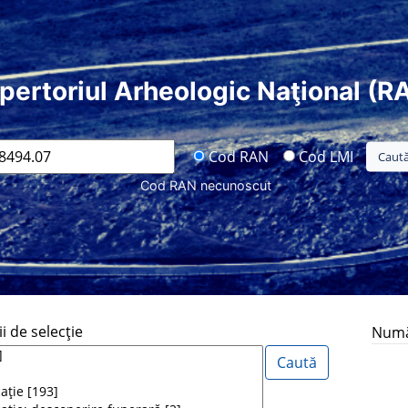
pertoriul Arheologic Naţional (R
Cod RAN
Cod LMI
Cod RAN necunoscut
i de selecţie
Număr