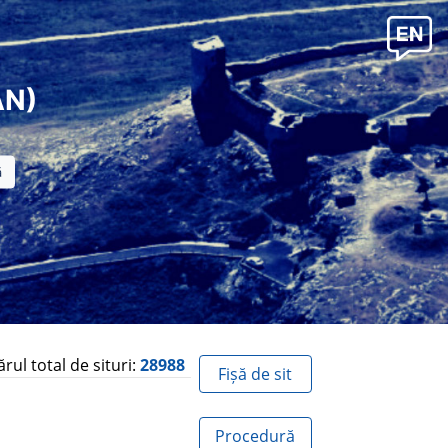
AN)
ul total de situri:
28988
Fișă de sit
Procedură