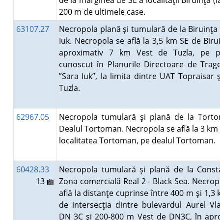
de la marginea de SE a localităţii Biruinţa (l
200 m de ultimele case.
63107.27
Necropola plană şi tumulară de la Biruinţa 
Iuk. Necropola se află la 3,5 km SE de Birui
aproximativ 7 km Vest de Tuzla, pe pl
cunoscut în Planurile Directoare de Trag
”Sara Iuk”, la limita dintre UAT Topraisar 
Tuzla.
62967.05
Necropola tumulară şi plană de la Tort
Dealul Tortoman. Necropola se află la 3 km
localitatea Tortoman, pe dealul Tortoman.
60428.33
Necropola tumulară şi plană de la Const
13
Zona comercială Real 2 - Black Sea. Necrop
află la distanţe cuprinse între 400 m şi 1,3
de intersecţia dintre bulevardul Aurel Vla
DN 3C şi 200-800 m Vest de DN3C, în apr