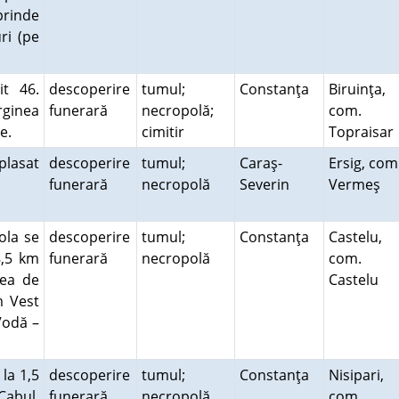
prinde
ri (pe
it 46.
descoperire
tumul;
Constanţa
Biruinţa,
ginea
funerară
necropolă;
com.
re.
cimitir
Topraisa
plasat
descoperire
tumul;
Caraş-
Ersig, com
funerară
necropolă
Severin
Vermeş
ola se
descoperire
tumul;
Constanţa
Castelu,
8,5 km
funerară
necropolă
com.
tea de
Castelu
m Vest
Vodă –
la 1,5
descoperire
tumul;
Constanţa
Nisipari,
 Cabul.
funerară
necropolă
com.