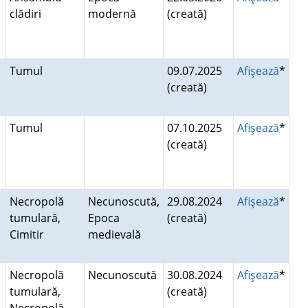
clădiri
modernă
(creată)
Tumul
09.07.2025
Afişează
*
(creată)
Tumul
07.10.2025
Afişează
*
(creată)
Necropolă
Necunoscută,
29.08.2024
Afişează
*
tumulară,
Epoca
(creată)
r
Cimitir
medievală
Necropolă
Necunoscută
30.08.2024
Afişează
*
tumulară,
(creată)