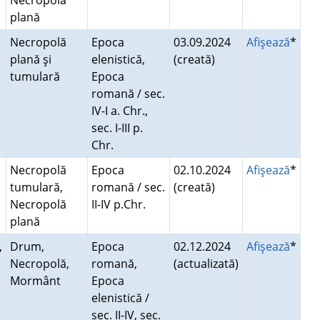
r
Necropolă
plană
Necropolă
Epoca
03.09.2024
Afişează
*
plană şi
elenistică,
(creată)
r
tumulară
Epoca
romană / sec.
IV-I a. Chr.,
sec. I-III p.
Chr.
,
Necropolă
Epoca
02.10.2024
Afişează
*
tumulară,
romană / sec.
(creată)
Necropolă
II-IV p.Chr.
plană
,
Drum,
Epoca
02.12.2024
Afişează
*
Necropolă,
romană,
(actualizată)
Mormânt
Epoca
elenistică /
sec. II-IV, sec.