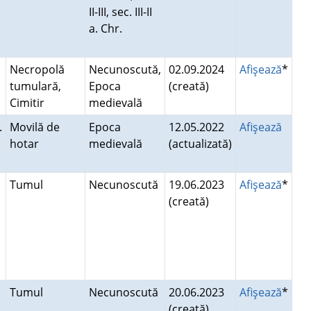
II-III, sec. III-II
a. Chr.
Necropolă
Necunoscută,
02.09.2024
Afişează
*
tumulară,
Epoca
(creată)
r
Cimitir
medievală
.
Movilă de
Epoca
12.05.2022
Afişează
hotar
medievală
(actualizată)
Tumul
Necunoscută
19.06.2023
Afişează
*
(creată)
Tumul
Necunoscută
20.06.2023
Afişează
*
(creată)