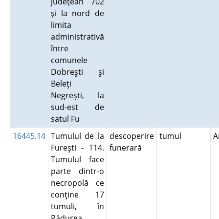
judeţean 702
şi la nord de
limita
administrativă
între
comunele
Dobreşti şi
Beleţi
Negreşti, la
sud-est de
satul Fu
16445.14
Tumulul de la
descoperire
tumul
A
Fureşti - T14.
funerară
Tumulul face
parte dintr-o
necropolă ce
conţine 17
tumuli, în
Pădurea