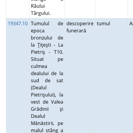
Râului
Târgului.
19347.10
Tumulul de
descoperire
tumul
A
epoca
funerară
bronzului de
la Ţiţeşti - La
Pietriş - T10.
Situat pe
culmea
dealului de la
sud de sat
(Dealul
Pietrişului), la
vest de Valea
Grădinii şi
Dealul
Mănăstirii, pe
malul stâng a