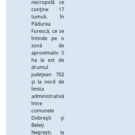
necropolă ce
conţine 17
tumuli, în
Pădurea
Furescă, ce se
întinde pe o
zonă de
aproximativ 5
ha la est de
drumul
judeţean 702
şi la nord de
limita
administrativă
între
comunele
Dobreşti şi
Beleţi
Negreşti, la