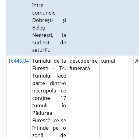
între
comunele
Dobreşti şi
Beleţi
Negreşti, la
sud-est de
satul Fu
16445.04
Tumulul de la
descoperire
tumul
A
Fureşti - T4.
funerară
Tumulul face
parte dintr-o
necropolă ce
conţine 17
tumuli, în
Pădurea
Furescă, ce se
întinde pe o
zonă de