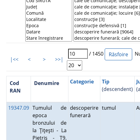
/ 1450
Num
|<<
<
>
>>|
Categorie
Tip
J
Cod
Denumire
(descendent)
(
RAN
19347.09
Tumulul de
descoperire
tumul
A
epoca
funerară
bronzului de
la Ţiţeşti - La
Pietriş - T9.