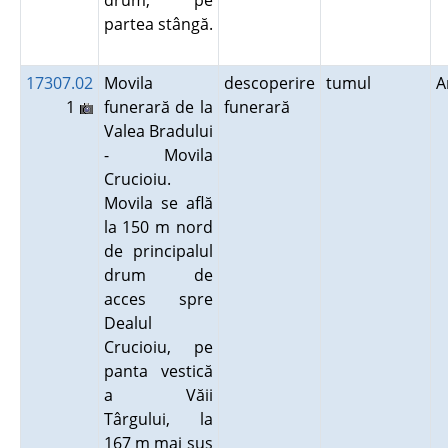
drum, pe
partea stângă.
17307.02
Movila
descoperire
tumul
A
1
funerară de la
funerară
Valea Bradului
- Movila
Crucioiu.
Movila se află
la 150 m nord
de principalul
drum de
acces spre
Dealul
Crucioiu, pe
panta vestică
a Văii
Târgului, la
167 m mai sus