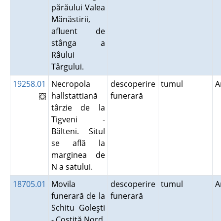
părăului Valea
Mănăstirii,
afluent de
stânga a
Râului
Târgului.
19258.01
Necropola
descoperire
tumul
A
hallstattiană
funerară
târzie de la
Tigveni -
Bălteni. Situl
se află la
marginea de
N a satului.
18705.01
Movila
descoperire
tumul
A
funerară de la
funerară
Schitu Goleşti
- Costiţă Nord.