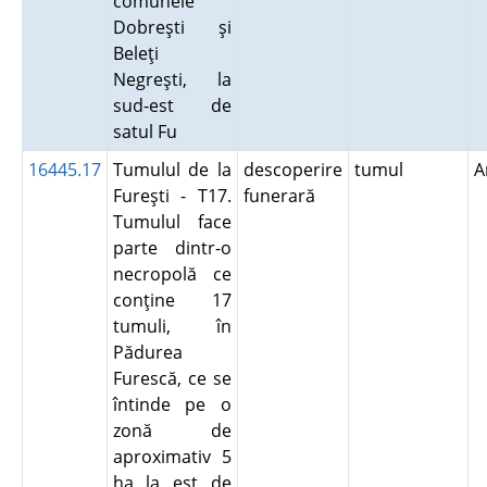
comunele
Dobreşti şi
Beleţi
Negreşti, la
sud-est de
satul Fu
16445.17
Tumulul de la
descoperire
tumul
A
Fureşti - T17.
funerară
Tumulul face
parte dintr-o
necropolă ce
conţine 17
tumuli, în
Pădurea
Furescă, ce se
întinde pe o
zonă de
aproximativ 5
ha la est de