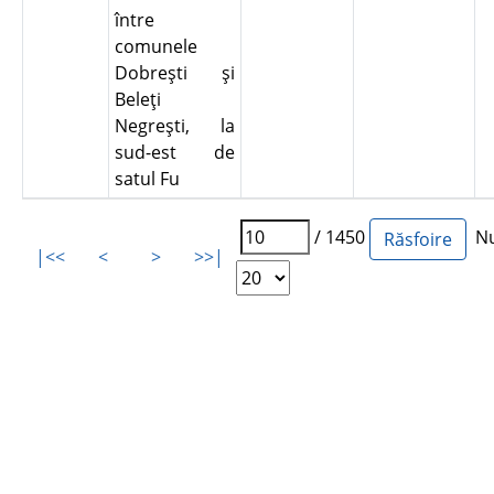
între
comunele
Dobreşti şi
Beleţi
Negreşti, la
sud-est de
satul Fu
/ 1450
Num
|<<
<
>
>>|