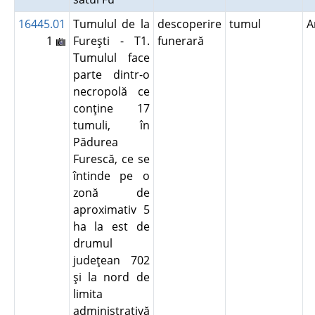
16445.01
Tumulul de la
descoperire
tumul
A
1
Fureşti - T1.
funerară
Tumulul face
parte dintr-o
necropolă ce
conţine 17
tumuli, în
Pădurea
Furescă, ce se
întinde pe o
zonă de
aproximativ 5
ha la est de
drumul
judeţean 702
şi la nord de
limita
administrativă