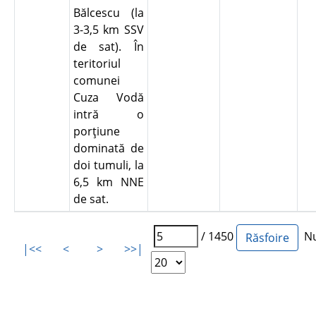
Bălcescu (la
3-3,5 km SSV
de sat). În
teritoriul
comunei
Cuza Vodă
intră o
porţiune
dominată de
doi tumuli, la
6,5 km NNE
de sat.
/ 1450
Num
|<<
<
>
>>|