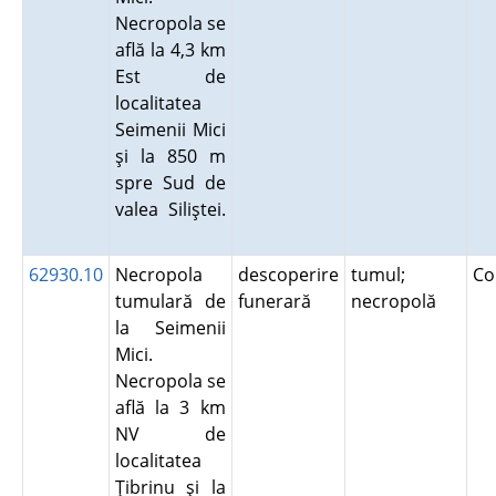
Necropola se
află la 4,3 km
Est de
localitatea
Seimenii Mici
şi la 850 m
spre Sud de
valea Siliştei.
62930.10
Necropola
descoperire
tumul;
Co
tumulară de
funerară
necropolă
la Seimenii
Mici.
Necropola se
află la 3 km
NV de
localitatea
Ţibrinu şi la