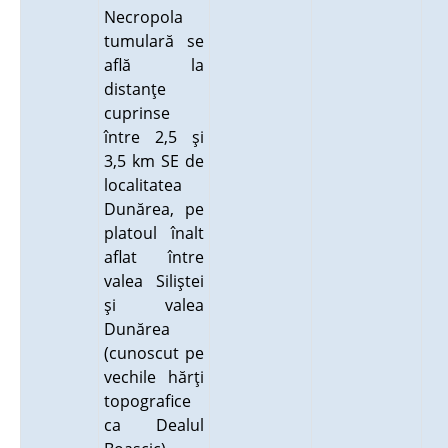
Necropola
tumulară se
află la
distanţe
cuprinse
între 2,5 şi
3,5 km SE de
localitatea
Dunărea, pe
platoul înalt
aflat între
valea Siliştei
şi valea
Dunărea
(cunoscut pe
vechile hărţi
topografice
ca Dealul