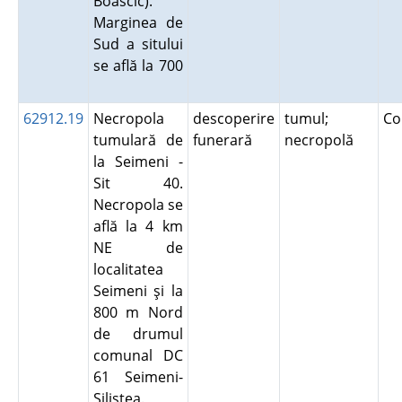
Boascic).
Marginea de
Sud a sitului
se află la 700
62912.19
Necropola
descoperire
tumul;
Co
tumulară de
funerară
necropolă
la Seimeni -
Sit 40.
Necropola se
află la 4 km
NE de
localitatea
Seimeni şi la
800 m Nord
de drumul
comunal DC
61 Seimeni-
Siliştea.