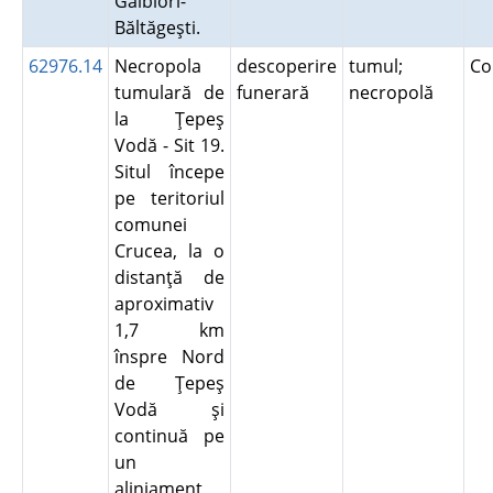
Gălbiori-
Băltăgeşti.
62976.14
Necropola
descoperire
tumul;
Co
tumulară de
funerară
necropolă
la Ţepeş
Vodă - Sit 19.
Situl începe
pe teritoriul
comunei
Crucea, la o
distanţă de
aproximativ
1,7 km
înspre Nord
de Ţepeş
Vodă şi
continuă pe
un
aliniament