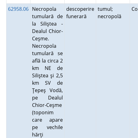
62958.06
Necropola
descoperire
tumul;
Co
tumulară de
funerară
necropolă
la Siliştea -
Dealul Chior-
Ceşme.
Necropola
tumulară se
află la circa 2
km NE de
Siliştea şi 2,5
km SV de
Ţepeş Vodă,
pe Dealul
Chior-Ceşme
(toponim
care apare
pe vechile
hărţi