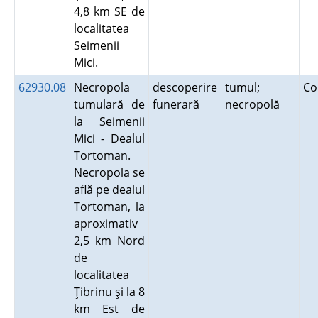
4,8 km SE de
localitatea
Seimenii
Mici.
62930.08
Necropola
descoperire
tumul;
Co
tumulară de
funerară
necropolă
la Seimenii
Mici - Dealul
Tortoman.
Necropola se
află pe dealul
Tortoman, la
aproximativ
2,5 km Nord
de
localitatea
Ţibrinu şi la 8
km Est de