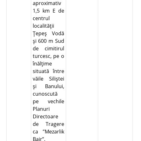
aproximativ
1,5 km E de
centrul
localităţii
Ţepeş Vodă
şi 600 m Sud
de cimitirul
turcesc, pe o
înălţime
situată între
văile Siliştei
şi Banului,
cunoscută
pe vechile
Planuri
Directoare
de Tragere
ca ”Mezarlik
Bair”.