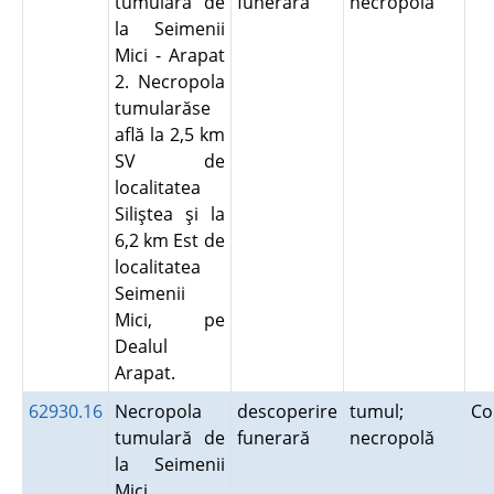
tumulară de
funerară
necropolă
la Seimenii
Mici - Arapat
2. Necropola
tumularăse
află la 2,5 km
SV de
localitatea
Siliştea şi la
6,2 km Est de
localitatea
Seimenii
Mici, pe
Dealul
Arapat.
62930.16
Necropola
descoperire
tumul;
Co
tumulară de
funerară
necropolă
la Seimenii
Mici.