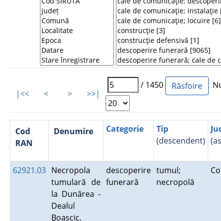
/ 1450
Num
|<<
<
>
>>|
Categorie
Tip
Ju
Cod
Denumire
(descendent)
(a
RAN
62921.03
Necropola
descoperire
tumul;
Co
tumulară de
funerară
necropolă
la Dunărea -
Dealul
Boascic.