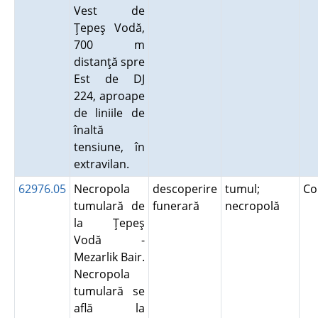
Vest de
Ţepeş Vodă,
700 m
distanţă spre
Est de DJ
224, aproape
de liniile de
înaltă
tensiune, în
extravilan.
62976.05
Necropola
descoperire
tumul;
Co
tumulară de
funerară
necropolă
la Ţepeş
Vodă -
Mezarlik Bair.
Necropola
tumulară se
află la