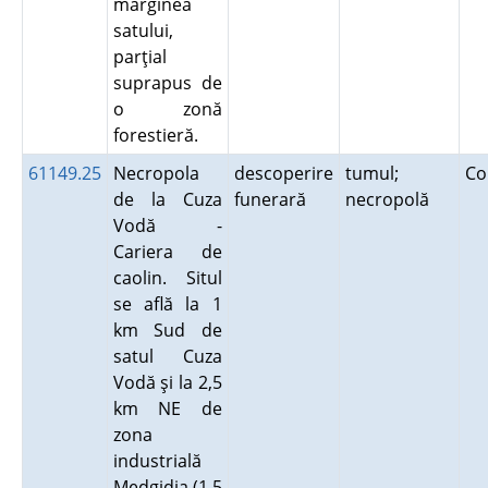
marginea
satului,
parţial
suprapus de
o zonă
forestieră.
61149.25
Necropola
descoperire
tumul;
Co
de la Cuza
funerară
necropolă
Vodă -
Cariera de
caolin. Situl
se află la 1
km Sud de
satul Cuza
Vodă şi la 2,5
km NE de
zona
industrială
Medgidia (1,5