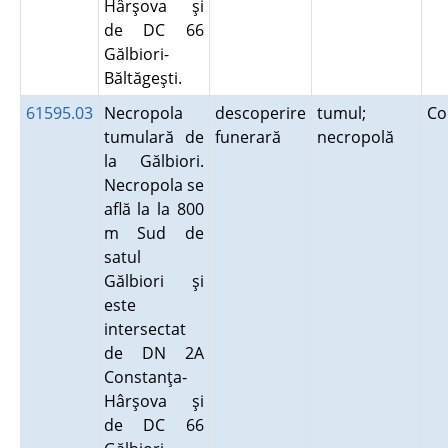
Hârşova şi
de DC 66
Gălbiori-
Băltăgeşti.
61595.03
Necropola
descoperire
tumul;
Co
tumulară de
funerară
necropolă
la Gălbiori.
Necropola se
află la la 800
m Sud de
satul
Gălbiori şi
este
intersectat
de DN 2A
Constanţa-
Hârşova şi
de DC 66