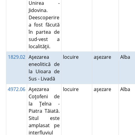
Unirea -
Jidovina.
Deescoperire
a fost făcută
în partea de
sud-vest a
localităţii.
1829.02
Aşezarea
locuire
aşezare
Alba
eneolitică de
la Uioara de
Sus - Livadă
4972.06
Aşezarea
locuire
aşezare
Alba
Coţofeni de
la Ţelna -
Piatra Tăiată.
Situl este
amplasat pe
interfluviul