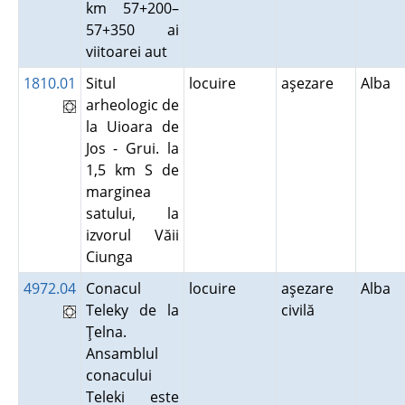
km 57+200–
57+350 ai
viitoarei aut
1810.01
Situl
locuire
aşezare
Alba
arheologic de
la Uioara de
Jos - Grui. la
1,5 km S de
marginea
satului, la
izvorul Văii
Ciunga
4972.04
Conacul
locuire
aşezare
Alba
Teleky de la
civilă
Ţelna.
Ansamblul
conacului
Teleki este