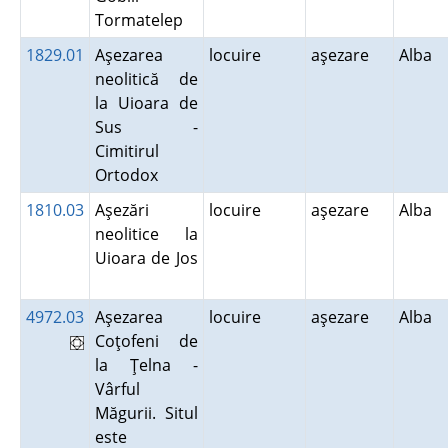
Tormatelep
1829.01
Aşezarea
locuire
aşezare
Alba
neolitică de
la Uioara de
Sus -
Cimitirul
Ortodox
1810.03
Aşezări
locuire
aşezare
Alba
neolitice la
Uioara de Jos
4972.03
Aşezarea
locuire
aşezare
Alba
Coţofeni de
la Ţelna -
Vârful
Măgurii. Situl
este