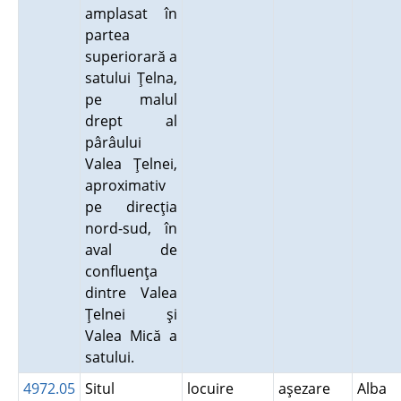
amplasat în
partea
superiorară a
satului Ţelna,
pe malul
drept al
pârâului
Valea Ţelnei,
aproximativ
pe direcţia
nord-sud, în
aval de
confluenţa
dintre Valea
Ţelnei şi
Valea Mică a
satului.
4972.05
Situl
locuire
aşezare
Alba