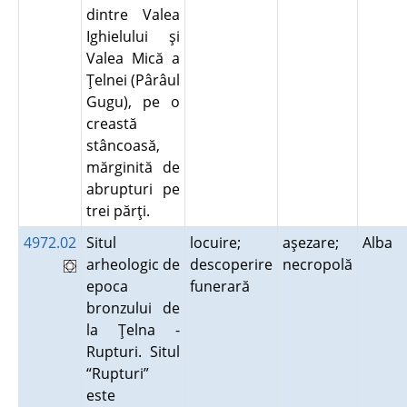
dintre Valea
Ighielului şi
Valea Mică a
Ţelnei (Pârâul
Gugu), pe o
creastă
stâncoasă,
mărginită de
abrupturi pe
trei părţi.
4972.02
Situl
locuire;
aşezare;
Alba
arheologic de
descoperire
necropolă
epoca
funerară
bronzului de
la Ţelna -
Rupturi. Situl
“Rupturi”
este