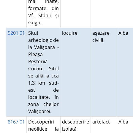
mai înalte,
formate din
Vf. Stânii şi
Gugu.
5201.01
Situl
locuire
aşezare
Alba
arheologic de
civilă
la Vălişoara -
Pleaşa
Peşterii/
Cornu. Situl
se află la cca
1,3 km sud-
est de
localitate, în
zona cheilor
Vălişoarei.
8167.01
Descoperiri
descoperire
artefact
Alba
neolitice la
izolată