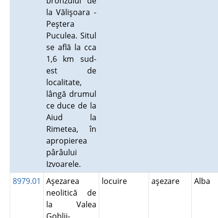
bronzului de
la Vălişoara -
Peştera
Puculea. Situl
se află la cca
1,6 km sud-
est de
localitate,
lângă drumul
ce duce de la
Aiud la
Rimetea, în
apropierea
pârâului
Izvoarele.
8979.01
Aşezarea
locuire
aşezare
Alba
neolitică de
la Valea
Goblii-