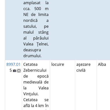
amplasat la
cca. 500 m
NE de limita
nordică a
satului, pe
malul stâng
al pârâului
Valea Ţelnei,
deasupra
drumului.
8997.01
Cetatea
locuire
aşezare
Alba
5
Zebernicului
civilă
de epocă
medievală de
la Valea
Vinţului.
Cetatea se
află la 4 km în