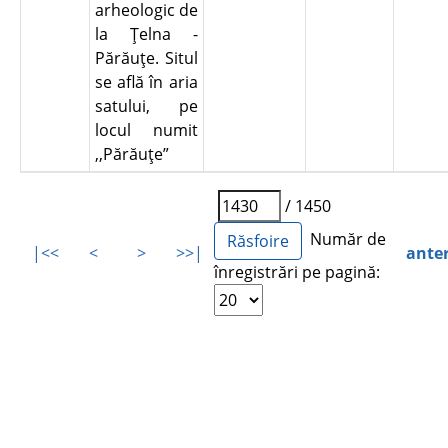
arheologic de
la Ţelna -
Părăuţe. Situl
se află în aria
satului, pe
locul numit
,,Părăuţe”
/ 1450
Număr de
|<<
<
>
>>|
ante
înregistrări pe pagină: