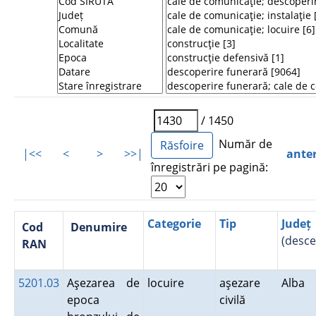
/ 1450
Număr de
|<<
<
>
>>|
ante
înregistrări pe pagină:
Categorie
Tip
Județ
Cod
Denumire
(desc
RAN
5201.03
Aşezarea de
locuire
aşezare
Alba
epoca
civilă