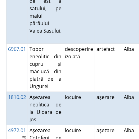
de est a
satului, pe
malul
pârâului
Valea Sasului.
6967.01
Topor
descoperire
artefact
Alba
eneolitic din
izolată
cupru şi
măciucă din
piatră de la
Ungurei
1810.02
Aşezarea
locuire
aşezare
Alba
neolitică de
la Uioara de
Jos
4972.01
Aşezarea
locuire
aşezare
Alba
Coţofeni de