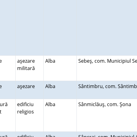
re
aşezare
Alba
Sebeş, com. Municipiul 
militară
re
aşezare
Alba
Sântimbru, com. Sântim
tură
edificiu
Alba
Sânmiclăuş, com. Şona
lt
religios