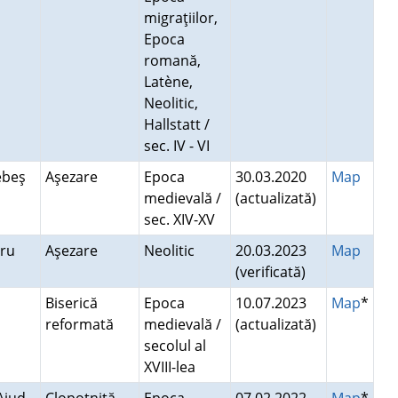
migraţiilor,
Epoca
romană,
Latène,
Neolitic,
Hallstatt /
sec. IV - VI
Sebeş
Aşezare
Epoca
30.03.2020
Map
medievală /
(actualizată)
sec. XIV-XV
bru
Aşezare
Neolitic
20.03.2023
Map
(verificată)
Biserică
Epoca
10.07.2023
Map
*
reformată
medievală /
(actualizată)
secolul al
XVIII-lea