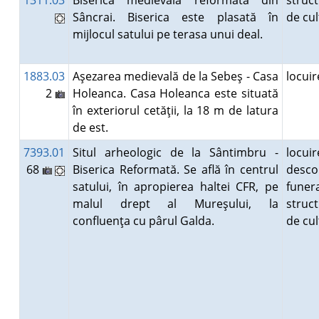
1311.03
Biserica medievală reformată din
struc
Sâncrai. Biserica este plasată în
de cu
mijlocul satului pe terasa unui deal.
1883.03
Aşezarea medievală de la Sebeş - Casa
locui
2
Holeanca. Casa Holeanca este situată
în exteriorul cetăţii, la 18 m de latura
de est.
7393.01
Situl arheologic de la Sântimbru -
locuir
68
Biserica Reformată. Se află în centrul
desco
satului, în apropierea haltei CFR, pe
funer
malul drept al Mureşului, la
struc
confluenţa cu pârul Galda.
de cu