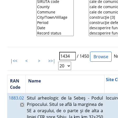
/ 1450
Nu
|<<
<
>
>>|
Site C
RAN
Name
Code
1883.02
Situl arheologic de la Sebeş - Podul
locui
Pripocului. Situl se află la marginea de
SE a oraşului, de o parte şi de alta a
liniei CFR spre Sibiu, la km km 32+250