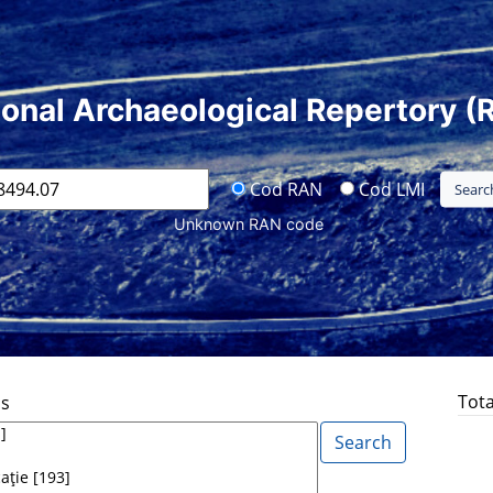
ional Archaeological Repertory (
Cod RAN
Cod LMI
Unknown RAN code
Tota
ds