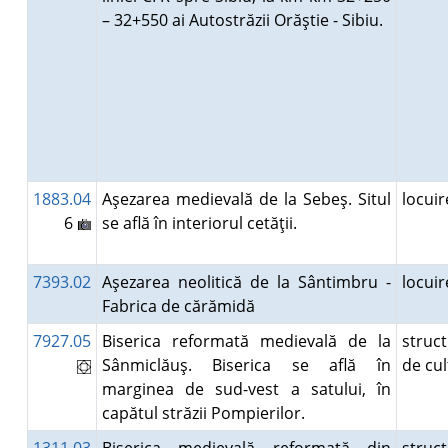
– 32+550 ai Autostrăzii Orăştie - Sibiu.
1883.04
Aşezarea medievală de la Sebeş. Situl
locui
6
se află în interiorul cetăţii.
7393.02
Aşezarea neolitică de la Sântimbru -
locui
Fabrica de cărămidă
7927.05
Biserica reformată medievală de la
struc
Sânmiclăuş. Biserica se află în
de cu
marginea de sud-vest a satului, în
capătul străzii Pompierilor.