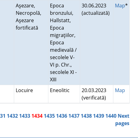
Aşezare,
Epoca
30.06.2023
Map
*
Necropolă,
bronzului,
(actualizată)
Aşezare
Hallstatt,
fortificată
Epoca
migraţiilor,
Epoca
medievală /
secolele V-
VI p. Chr.,
secolele XI -
XIII
Locuire
Eneolitic
20.03.2023
Map
(verificată)
431
1432
1433
1434
1435
1436
1437
1438
1439
1440
Next
pages