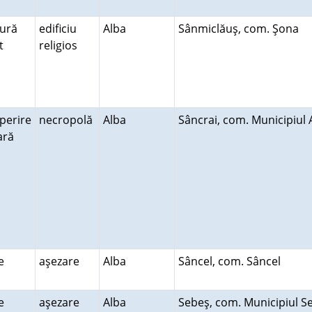
tură
edificiu
Alba
Sânmiclăuş, com. Şona
lt
religios
perire
necropolă
Alba
Sâncrai, com. Municipiul
rară
re
aşezare
Alba
Sâncel, com. Sâncel
re
aşezare
Alba
Sebeş, com. Municipiul 