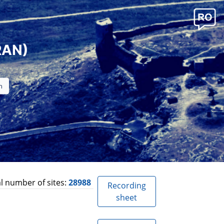
RAN)
l number of sites:
28988
Recording
sheet