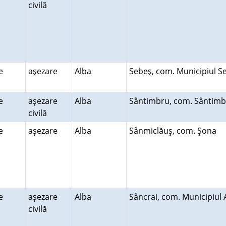
civilă
re
aşezare
Alba
Sebeş, com. Municipiul 
re
aşezare
Alba
Sântimbru, com. Sântim
civilă
re
aşezare
Alba
Sânmiclăuş, com. Şona
re
aşezare
Alba
Sâncrai, com. Municipiul
civilă