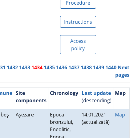
Procedure
Instructions
Access
policy
431
1432
1433
1434
1435
1436
1437
1438
1439
1440
Next
pages
mmune
Site
Chronology
Last update
Map
components
(descending)
Sebeş
Aşezare
Epoca
14.01.2021
Map
bronzului,
(actualizată)
Eneolitic,
Epoca