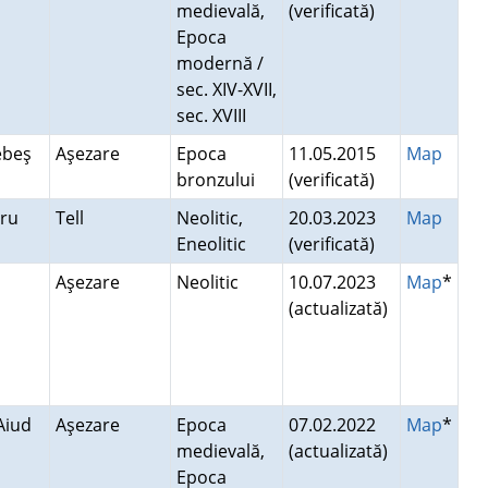
medievală,
(verificată)
Epoca
modernă /
sec. XIV-XVII,
sec. XVIII
Sebeş
Aşezare
Epoca
11.05.2015
Map
bronzului
(verificată)
bru
Tell
Neolitic,
20.03.2023
Map
Eneolitic
(verificată)
Aşezare
Neolitic
10.07.2023
Map
*
(actualizată)
 Aiud
Aşezare
Epoca
07.02.2022
Map
*
medievală,
(actualizată)
Epoca