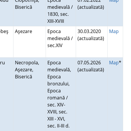
 Aiud
Clopotniţă,
Epoca
07.02.2022
Map
*
Biserică
medievală /
(actualizată)
1830, sec.
XIII-XVIII
Sebeş
Aşezare
Epoca
30.03.2020
Map
medievală /
(actualizată)
sec.XIV
bru
Necropola,
Epoca
07.05.2026
Map
*
Aşezare,
medievală,
(actualizată)
Biserică
Epoca
bronzului,
Epoca
romană /
sec. XIV-
XVIII, sec.
XIII - XVI,
sec. II-III d.