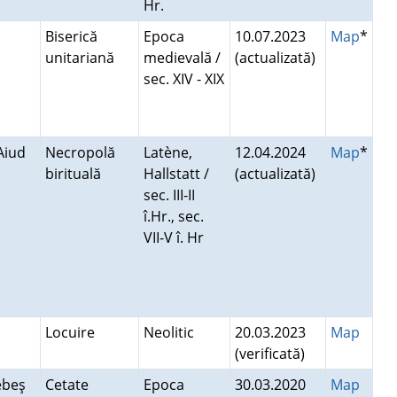
Hr.
Biserică
Epoca
10.07.2023
Map
*
unitariană
medievală /
(actualizată)
sec. XIV - XIX
 Aiud
Necropolă
Latène,
12.04.2024
Map
*
birituală
Hallstatt /
(actualizată)
sec. III-II
î.Hr., sec.
VII-V î. Hr
Locuire
Neolitic
20.03.2023
Map
(verificată)
Sebeş
Cetate
Epoca
30.03.2020
Map