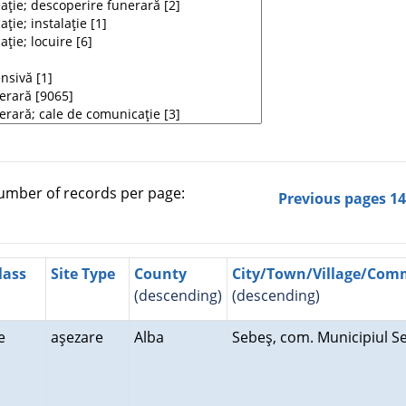
mber of records per page:
Previous pages
1
lass
Site Type
County
City/Town/Village/Co
(descending)
(descending)
re
aşezare
Alba
Sebeş, com. Municipiul 