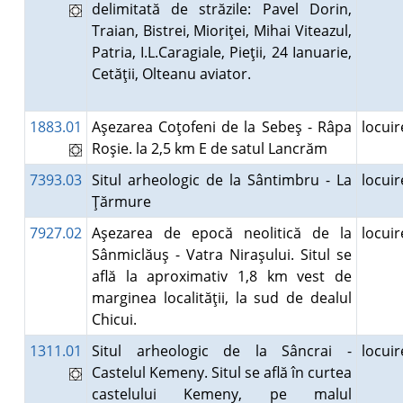
delimitată de străzile: Pavel Dorin,
Traian, Bistrei, Mioriţei, Mihai Viteazul,
Patria, I.L.Caragiale, Pieţii, 24 Ianuarie,
Cetăţii, Olteanu aviator.
1883.01
Aşezarea Coţofeni de la Sebeş - Râpa
locui
Roşie. la 2,5 km E de satul Lancrăm
7393.03
Situl arheologic de la Sântimbru - La
locui
Ţărmure
7927.02
Aşezarea de epocă neolitică de la
locui
Sânmiclăuş - Vatra Niraşului. Situl se
află la aproximativ 1,8 km vest de
marginea localităţii, la sud de dealul
Chicui.
1311.01
Situl arheologic de la Sâncrai -
locui
Castelul Kemeny. Situl se află în curtea
castelului Kemeny, pe malul