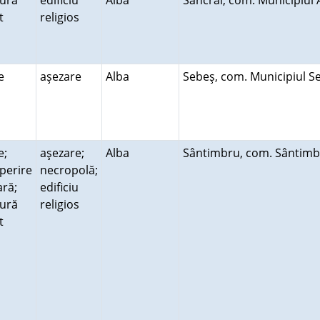
tură
edificiu
Alba
Sâncrai, com. Municipiul
lt
religios
re
aşezare
Alba
Sebeş, com. Municipiul 
e;
aşezare;
Alba
Sântimbru, com. Sântim
perire
necropolă;
ară;
edificiu
tură
religios
lt