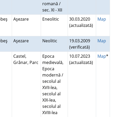
romană /
sec. XI - XII
Sebeş
Aşezare
Eneolitic
30.03.2020
Map
(actualizată)
Sebeş
Aşezare
Neolitic
19.03.2009
Map
(verificată)
Castel,
Epoca
10.07.2023
Map
*
Grânar, Parc
medievală,
(actualizată)
Epoca
modernă /
secolul al
XVII-lea,
secolul al
XIX-lea,
secolul al
XVIII-lea