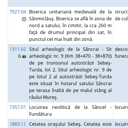
7927.04
Biserica unitariană medievală de la
struc
Sânmiclăuş. Biserica se află în zona de
de cu
nord a satului, în cimitir, la cca 260 m
faţă de drumul principal din sat, în
punctul cel mai înalt din zonă.
1311.02
Situl arheologic de la Sâncrai - Sit
desco
6
arheologic nr. 9 (Km 38+470 - 38+870)
fune
de pe tronsonul autostrăzii Sebeş-
Turda, lot 2. Situl arheologic nr. 9 de
pe lotul 2 al autostrăzii Sebeş-Turda
este situat în hotarul satului Sâncrai
pe terasa înaltă de pe malul stâng al
râului Mureş.
7357.01
Locuirea neolitică de la Sâncel -
locui
Fundătura
1883.11
Cetatea oraşului Sebeş. Cetatea este
locui