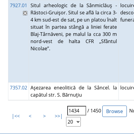
7927.01
Situl arheologic de la Sânmiclăuş -
locuir
Răstoci-Gruişor. Situl se află la circa 3-
desco
4 km sud-est de sat, pe un platou înalt
fune
situat în partea stângă a liniei ferate
Blaj-Târnăveni, pe malul la cca 300 m
nord-vest de halta CFR „Sfântul
Nicolae”.
7357.02
Aşezarea eneolitică de la Sâncel. la
locui
capătul str. S. Bărnuţiu
/ 1450
Nu
|<<
<
>
>>|