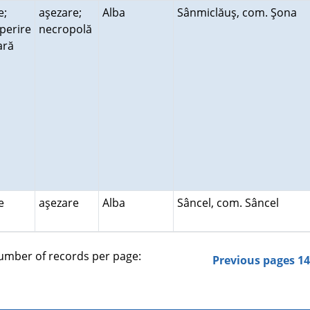
e;
aşezare;
Alba
Sânmiclăuş, com. Şona
perire
necropolă
rară
re
aşezare
Alba
Sâncel, com. Sâncel
mber of records per page:
Previous pages
1