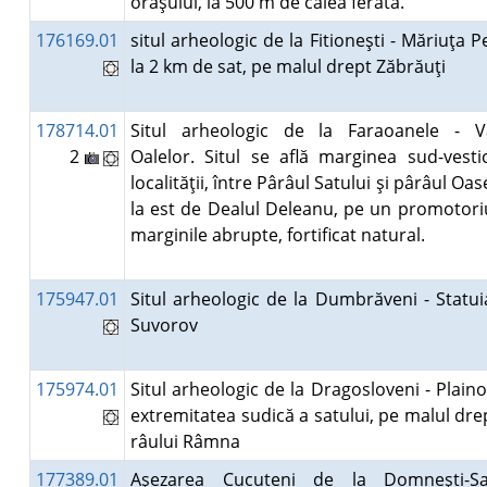
oraşului, la 500 m de calea ferată.
176169.01
situl arheologic de la Fitioneşti - Măriuţa P
la 2 km de sat, pe malul drept Zăbrăuţi
178714.01
Situl arheologic de la Faraoanele - V
2
Oalelor. Situl se află marginea sud-vesti
localităţii, între Pârâul Satului şi pârâul Oas
la est de Dealul Deleanu, pe un promotori
marginile abrupte, fortificat natural.
175947.01
Situl arheologic de la Dumbrăveni - Statuia
Suvorov
175974.01
Situl arheologic de la Dragosloveni - Plaino
extremitatea sudică a satului, pe malul dre
râului Râmna
177389.01
Aşezarea Cucuteni de la Domneşti-S