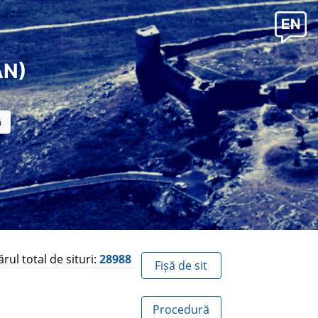
AN)
ul total de situri:
28988
Fișă de sit
Procedură