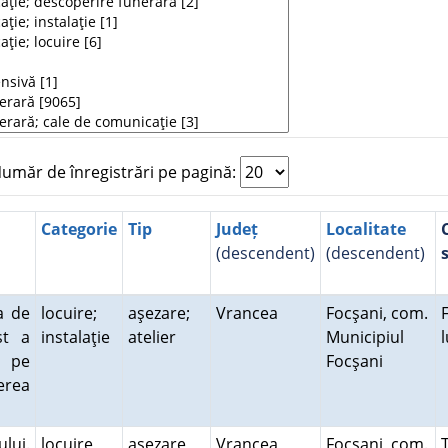
măr de înregistrări pe pagină:
Categorie
Tip
Județ
Localitate
(descendent)
(descendent)
s
a de
locuire;
aşezare;
Vrancea
Focşani, com.
st a
instalaţie
atelier
Municipiul
, pe
Focşani
erea
ului.
locuire
aşezare
Vrancea
Focşani, com.