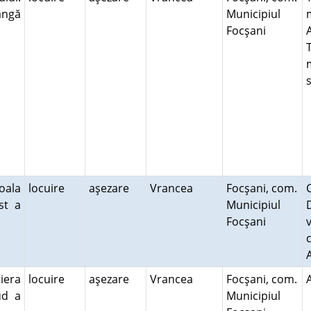
ângă
Municipiul
Focşani
oala
locuire
aşezare
Vrancea
Focşani, com.
st a
Municipiul
Focşani
iera
locuire
aşezare
Vrancea
Focşani, com.
ud a
Municipiul