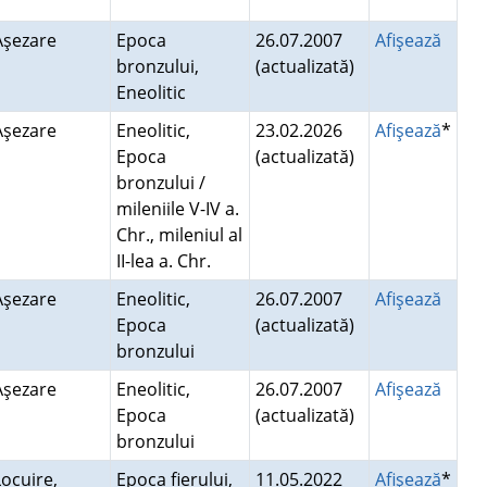
Aşezare
Epoca
26.07.2007
Afişează
bronzului,
(actualizată)
Eneolitic
Aşezare
Eneolitic,
23.02.2026
Afişează
*
Epoca
(actualizată)
bronzului /
mileniile V-IV a.
Chr., mileniul al
II-lea a. Chr.
Aşezare
Eneolitic,
26.07.2007
Afişează
Epoca
(actualizată)
bronzului
Aşezare
Eneolitic,
26.07.2007
Afişează
Epoca
(actualizată)
bronzului
Locuire,
Epoca fierului,
11.05.2022
Afişează
*