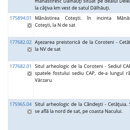
mănăstiresc Dălhăuţi situat pe dealul Dele
la câţiva km vest de satul Dălhăuţi.
175894.01
Mânăstirea Coteşti. în incinta Mănăst
Coteşti, la N de sat
177682.02
Aşezarea preistorică de la Coroteni - Cetăţ
la NV de sat
177682.01
Situl arheologic de la Coroteni - Sediul CA
spatele fostului sediu CAP, de-a lungul râ
Vărzaru
175965.04
Situl arheologic de la Cândeşti - Cetăţuia. 
se află la nord de sat, pe coasta Nacului.