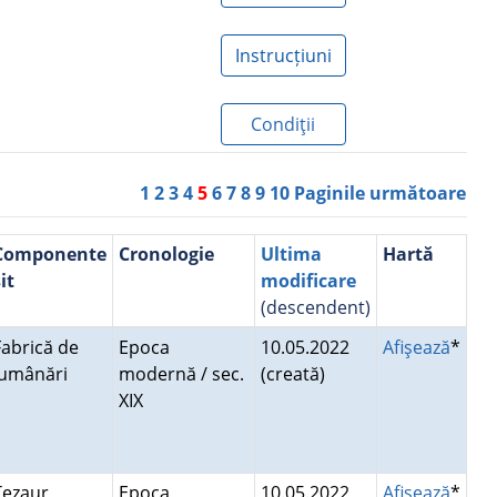
Instrucțiuni
Condiţii
1
2
3
4
5
6
7
8
9
10
Paginile următoare
Componente
Cronologie
Ultima
Hartă
it
modificare
(descendent)
Fabrică de
Epoca
10.05.2022
Afişează
*
lumânări
modernă / sec.
(creată)
XIX
Tezaur
Epoca
10.05.2022
Afişează
*