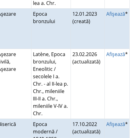
lea a. Chr.
Aşezare
Epoca
12.01.2023
Afişează
*
bronzului
(creată)
Aşezare
Latène, Epoca
23.02.2026
Afişează
*
ivilă,
bronzului,
(actualizată)
Aşezare
Eneolitic /
secolele I a.
Chr. - al II-lea p.
Chr., mileniile
III-II a. Chr.,
mileniile V-IV a.
Chr.
Biserică
Epoca
17.10.2022
Afişează
*
modernă /
(actualizată)