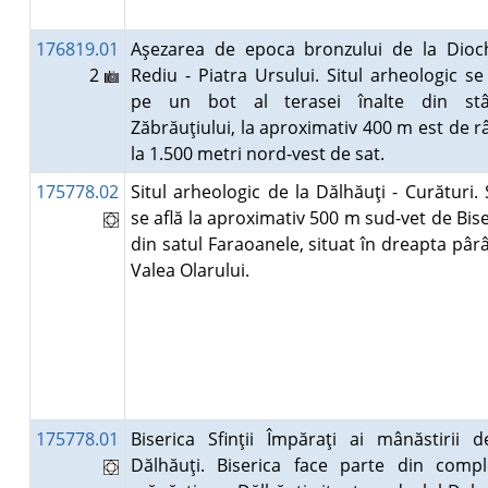
176819.01
Aşezarea de epoca bronzului de la Dioch
2
Rediu - Piatra Ursului. Situl arheologic se
pe un bot al terasei înalte din st
Zăbrăuţiului, la aproximativ 400 m est de r
la 1.500 metri nord-vest de sat.
175778.02
Situl arheologic de la Dălhăuţi - Curături. 
se află la aproximativ 500 m sud-vet de Bis
din satul Faraoanele, situat în dreapta pâr
Valea Olarului.
175778.01
Biserica Sfinţii Împăraţi ai mânăstirii d
Dălhăuţi. Biserica face parte din compl