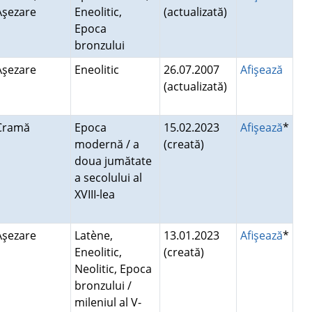
Aşezare
Eneolitic,
(actualizată)
Epoca
bronzului
Aşezare
Eneolitic
26.07.2007
Afişează
(actualizată)
Cramă
Epoca
15.02.2023
Afişează
*
modernă / a
(creată)
doua jumătate
a secolului al
XVIII-lea
Aşezare
Latène,
13.01.2023
Afişează
*
Eneolitic,
(creată)
Neolitic, Epoca
bronzului /
mileniul al V-