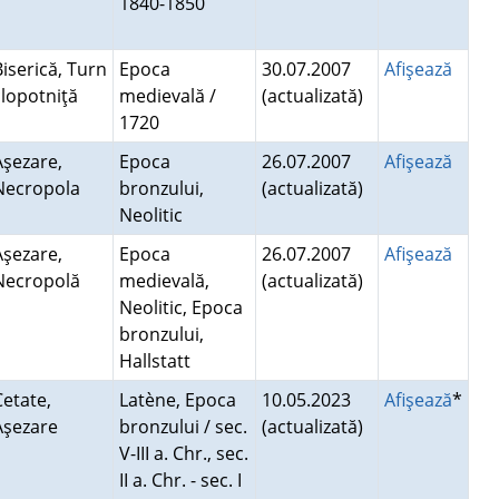
1840-1850
Biserică, Turn
Epoca
30.07.2007
Afişează
clopotniţă
medievală /
(actualizată)
1720
Aşezare,
Epoca
26.07.2007
Afişează
Necropola
bronzului,
(actualizată)
Neolitic
Aşezare,
Epoca
26.07.2007
Afişează
Necropolă
medievală,
(actualizată)
Neolitic, Epoca
bronzului,
Hallstatt
Cetate,
Latène, Epoca
10.05.2023
Afişează
*
Aşezare
bronzului / sec.
(actualizată)
V-III a. Chr., sec.
II a. Chr. - sec. I