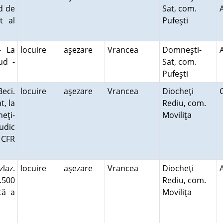
rd de
Sat, com.
t al
Pufeşti
- La
locuire
aşezare
Vrancea
Domneşti-
ud -
Sat, com.
Pufeşti
eci.
locuire
aşezare
Vrancea
Diocheţi
t, la
Rediu, com.
eţi-
Moviliţa
udic
 CFR
zlaz.
locuire
aşezare
Vrancea
Diocheţi
.500
Rediu, com.
tă a
Moviliţa