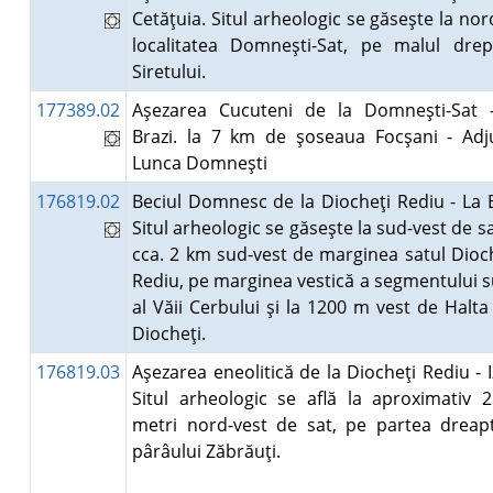
Cetăţuia. Situl arheologic se găseşte la no
localitatea Domneşti-Sat, pe malul drep
Siretului.
177389.02
Aşezarea Cucuteni de la Domneşti-Sat 
Brazi. la 7 km de şoseaua Focşani - Adj
Lunca Domneşti
176819.02
Beciul Domnesc de la Diocheţi Rediu - La B
Situl arheologic se găseşte la sud-vest de sa
cca. 2 km sud-vest de marginea satul Dioch
Rediu, pe marginea vestică a segmentului s
al Văii Cerbului şi la 1200 m vest de Halta
Diocheţi.
176819.03
Aşezarea eneolitică de la Diocheţi Rediu - I
Situl arheologic se află la aproximativ 2
metri nord-vest de sat, pe partea dreap
pârâului Zăbrăuţi.