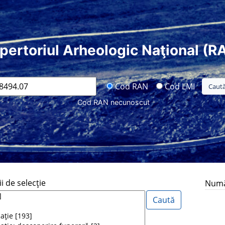
pertoriul Arheologic Naţional (R
Cod RAN
Cod LMI
Cod RAN necunoscut
i de selecţie
Număr