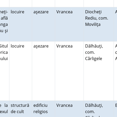
eţi-
locuire
aşezare
Vrancea
Diocheţi
 află
Rediu, com.
ânga
Moviliţa
âu şi
Situl
locuire
aşezare
Vrancea
Dălhăuţi,
erica
com.
c
âului
Cârligele
e la
structură
edificiu
Vrancea
Dălhăuţi,
exul
de cult
religios
com.