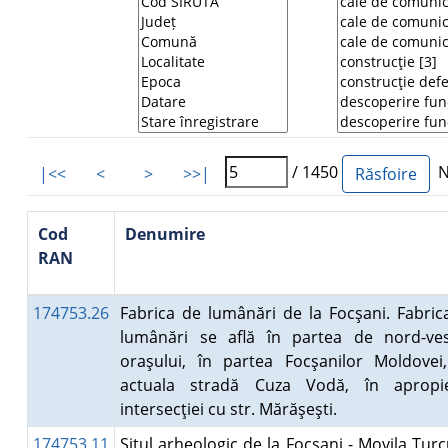
/ 1450
Nu
|<<
<
>
>>|
Cod
Denumire
RAN
174753.26
Fabrica de lumânări de la Focşani. Fabric
lumânări se află în partea de nord-ve
oraşului, în partea Focşanilor Moldovei
actuala stradă Cuza Vodă, în apropi
intersecţiei cu str. Mărăşeşti.
174753.11
Situl arheologic de la Focşani - Movila Turc