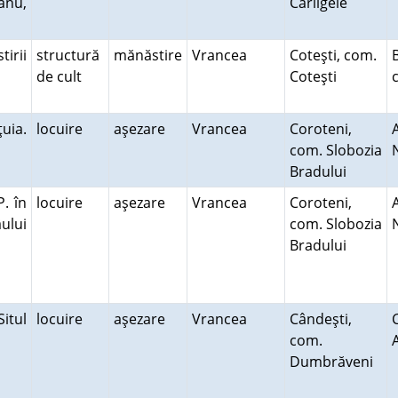
anu,
Cârligele
irii
structură
mănăstire
Vrancea
Coteşti, com.
de cult
Coteşti
uia.
locuire
aşezare
Vrancea
Coroteni,
com. Slobozia
Bradului
P. în
locuire
aşezare
Vrancea
Coroteni,
ului
com. Slobozia
Bradului
Situl
locuire
aşezare
Vrancea
Cândeşti,
com.
Dumbrăveni