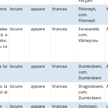
Focşani
etre.
locuire
aşezare
Vrancea
Fitioneşti,
com.
Fitioneşti
alea
locuire
aşezare
Vrancea
Faraoanele,
că a
com.
elor,
Vârteşcoiu
u cu
 lui
locuire
aşezare
Vrancea
Dumbrăveni,
com.
Dumbrăveni
s. la
locuire
aşezare
Vrancea
Dragosloveni,
pt al
com.
Dumbrăveni
at -
locuire
aşezare
Vrancea
Domneşti-