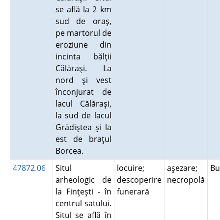
se află la 2 km
sud de oraş,
pe martorul de
eroziune din
incinta bălţii
Călăraşi. La
nord şi vest
înconjurat de
lacul Călăraşi,
la sud de lacul
Grădiştea şi la
est de braţul
Borcea.
47872.06
Situl
locuire;
aşezare;
B
arheologic de
descoperire
necropolă
la Finţeşti - în
funerară
centrul satului.
Situl se află în