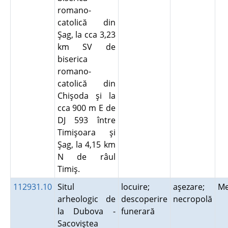
romano-
catolică din
Şag, la cca 3,23
km SV de
biserica
romano-
catolică din
Chişoda şi la
cca 900 m E de
DJ 593 între
Timişoara şi
Şag, la 4,15 km
N de râul
Timiş.
112931.10
Situl
locuire;
aşezare;
Me
arheologic de
descoperire
necropolă
la Dubova -
funerară
Sacoviştea