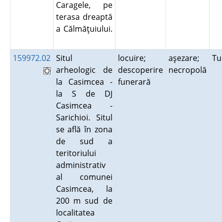
Caragele, pe
terasa dreaptă
a Călmăţuiului.
159972.02
Situl
locuire;
aşezare;
Tu
arheologic de
descoperire
necropolă
la Casimcea -
funerară
la S de DJ
Casimcea -
Sarichioi. Situl
se află în zona
de sud a
teritoriului
administrativ
al comunei
Casimcea, la
200 m sud de
localitatea