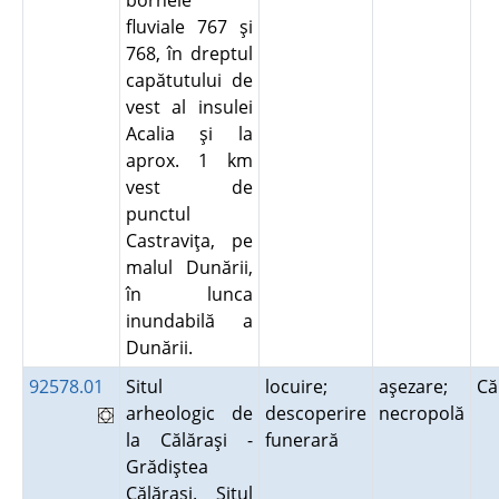
bornele
fluviale 767 şi
768, în dreptul
capătutului de
vest al insulei
Acalia şi la
aprox. 1 km
vest de
punctul
Castraviţa, pe
malul Dunării,
în lunca
inundabilă a
Dunării.
92578.01
Situl
locuire;
aşezare;
Că
arheologic de
descoperire
necropolă
la Călăraşi -
funerară
Grădiştea
Călăraşi. Situl