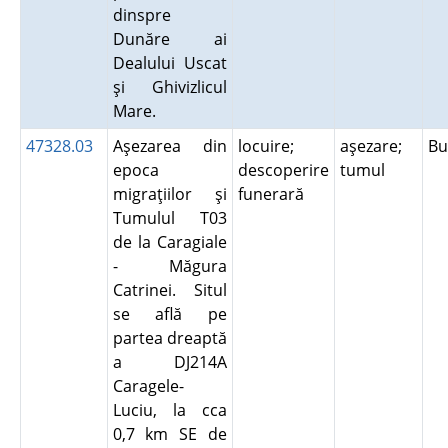
dinspre
Dunăre ai
Dealului Uscat
şi Ghivizlicul
Mare.
47328.03
Aşezarea din
locuire;
aşezare;
B
epoca
descoperire
tumul
migraţiilor şi
funerară
Tumulul T03
de la Caragiale
- Măgura
Catrinei. Situl
se află pe
partea dreaptă
a DJ214A
Caragele-
Luciu, la cca
0,7 km SE de