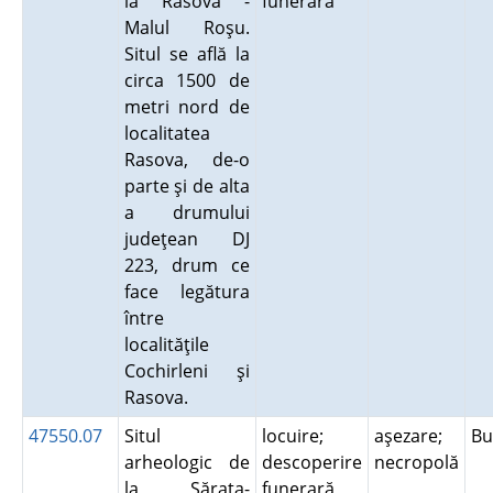
la Rasova -
funerară
Malul Roşu.
Situl se află la
circa 1500 de
metri nord de
localitatea
Rasova, de-o
parte şi de alta
a drumului
judeţean DJ
223, drum ce
face legătura
între
localităţile
Cochirleni şi
Rasova.
47550.07
Situl
locuire;
aşezare;
B
arheologic de
descoperire
necropolă
la Sărata-
funerară