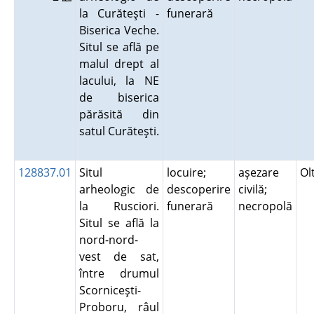
la Curăteşti -
funerară
Biserica Veche.
Situl se află pe
malul drept al
lacului, la NE
de biserica
părăsită din
satul Curăteşti.
128837.01
Situl
locuire;
aşezare
Ol
arheologic de
descoperire
civilă;
la Rusciori.
funerară
necropolă
Situl se află la
nord-nord-
vest de sat,
între drumul
Scorniceşti-
Proboru, râul