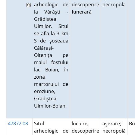
arheologic de
descoperire
necropolă
la Vărăşti -
funerară
Grădiştea
Ulmilor. Situl
se află la 3 km
S de şoseaua
Călăraşi-
Olteniţa pe
malul fostului
lac Boian, în
zona
martorului de
eroziune,
Grădiştea
Ulmilor-Boian.
47872.08
Situl
locuire;
aşezare;
B
arheologic de
descoperire
necropolă