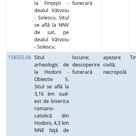
la Finţeşti -
funerară
dealul Vătvoiu
- Solescu. Situl
se află la NNV
de sat, pe
dealul Vătvoiu
- Solescu.
158555.08
Situl
locuire;
aşezare
Ti
arheologic de
descoperire
civilă;
la Hodoni -
funerară
necropolă
Obiectiv 5.
Situl se află la
3,16 km sud-
est de biserica
romano-
catolică din
Hodoni, 4,3 km
NNE faţă de