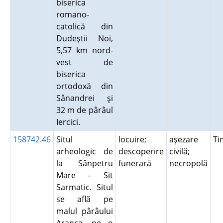
biserica
romano-
catolică din
Dudeştii Noi,
5,57 km nord-
vest de
biserica
ortodoxă din
Sânandrei şi
32 m de pârâul
Iercici.
158742.46
Situl
locuire;
aşezare
Ti
arheologic de
descoperire
civilă;
la Sânpetru
funerară
necropolă
Mare - Sit
Sarmatic. Situl
se află pe
malul pârâului