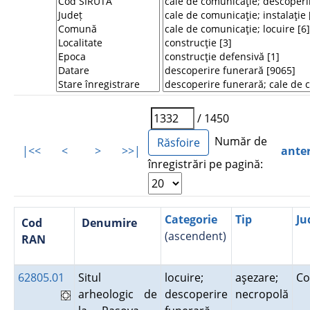
/ 1450
Număr de
|<<
<
>
>>|
ante
înregistrări pe pagină:
Categorie
Tip
Ju
Cod
Denumire
(ascendent)
RAN
62805.01
Situl
locuire;
aşezare;
Co
arheologic de
descoperire
necropolă