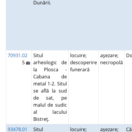
Dunării.
70931.02
Situl
locuire;
aşezare;
Do
5
arheologic de
descoperire
necropolă
la Plosca -
funerară
Cabana de
metal 1-2. Situl
se află la sud
de sat, pe
malul de sudic
al lacului
Bistreţ.
93478.01
Situl
locuire;
aşezare;
Că