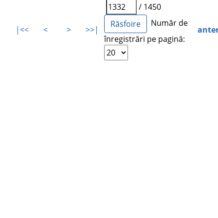
/ 1450
Număr de
|<<
<
>
>>|
ante
înregistrări pe pagină: