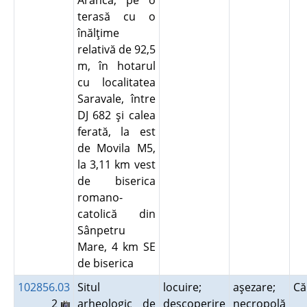
Aranca, pe o
terasă cu o
înălţime
relativă de 92,5
m, în hotarul
cu localitatea
Saravale, între
DJ 682 şi calea
ferată, la est
de Movila M5,
la 3,11 km vest
de biserica
romano-
catolică din
Sânpetru
Mare, 4 km SE
de biserica
102856.03
Situl
locuire;
aşezare;
Că
2
arheologic de
descoperire
necropolă