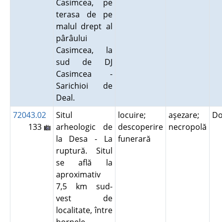
Casimcea, pe
terasa de pe
malul drept al
pârâului
Casimcea, la
sud de DJ
Casimcea -
Sarichioi de
Deal.
72043.02
Situl
locuire;
aşezare;
Do
133
arheologic de
descoperire
necropolă
la Desa - La
funerară
ruptură. Situl
se află la
aproximativ
7,5 km sud-
vest de
localitate, între