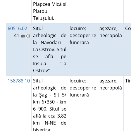
Plapcea Mică şi
Platoul
Teiuşului.
60516.02
Situl
locuire;
aşezare;
Co
41
arheologic de
descoperire
necropolă
la Năvodari -
funerară
La Ostrov. Situl
se află pe
Insula "La
Ostrov"
158788.10
Situl
locuire;
aşezare;
Ti
arheologic de
descoperire
necropolă
la Şag - Sit 5/
funerară
km 6+350 - km
6+900. Situl se
află la cca 3,82
km N-NE de
biserica