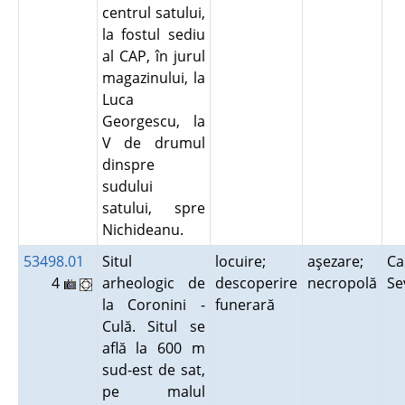
centrul satului,
la fostul sediu
al CAP, în jurul
magazinului, la
Luca
Georgescu, la
V de drumul
dinspre
sudului
satului, spre
Nichideanu.
53498.01
Situl
locuire;
aşezare;
Ca
4
arheologic de
descoperire
necropolă
Se
la Coronini -
funerară
Culă. Situl se
află la 600 m
sud-est de sat,
pe malul