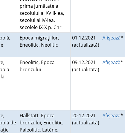
prima jumătate a
secolului al XVIII-lea,
secolul al IV-lea,
secolele IX-X p. Chr.
polă,
Epoca migraţiilor,
01.12.2021
Afişează
*
re
Eneolitic, Neolitic
(actualizată)
e,
Eneolitic, Epoca
09.12.2021
Afişează
*
pola
bronzului
(actualizată)
ală
e,
Hallstatt, Epoca
20.12.2021
Afişează
*
polă de
bronzului, Eneolitic,
(actualizată)
aţie
Paleolitic, Latène,