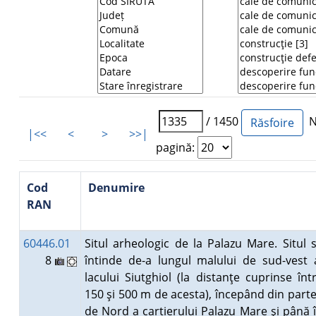
/ 1450
Nu
|<<
<
>
>>|
pagină:
Cod
Denumire
RAN
60446.01
Situl arheologic de la Palazu Mare. Situl 
8
întinde de-a lungul malului de sud-vest 
lacului Siutghiol (la distanţe cuprinse înt
150 şi 500 m de acesta), începând din part
de Nord a cartierului Palazu Mare şi până 