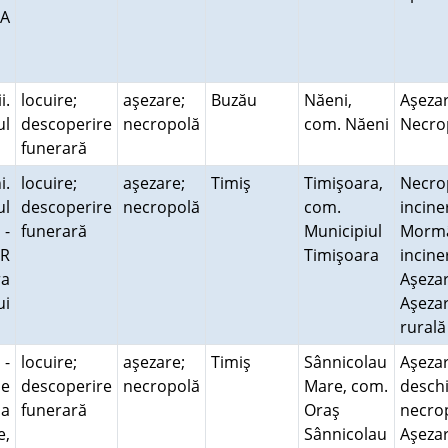
JA
i.
locuire;
aşezare;
Buzău
Năeni,
Aşezar
ul
descoperire
necropolă
com. Năeni
Necr
funerară
i.
locuire;
aşezare;
Timiş
Timişoara,
Necro
ul
descoperire
necropolă
com.
incine
 -
funerară
Municipiul
Mormâ
FR
Timişoara
incine
ra
Aşezar
ui
Aşeza
rural
 -
locuire;
aşezare;
Timiş
Sânnicolau
Aşeza
de
descoperire
necropolă
Mare, com.
deschi
la
funerară
Oraş
necro
e,
Sânnicolau
Aşeza