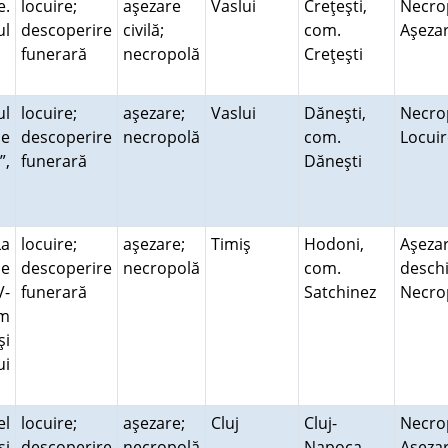
e.
locuire;
aşezare
Vaslui
Creţeşti,
Necro
ul
descoperire
civilă;
com.
Aşeza
funerară
necropolă
Creţeşti
ul
locuire;
aşezare;
Vaslui
Dăneşti,
Necro
pe
descoperire
necropolă
com.
Locui
”,
funerară
Dăneşti
La
locuire;
aşezare;
Timiş
Hodoni,
Aşeza
de
descoperire
necropolă
com.
deschi
V-
funerară
Satchinez
Necr
km
şi
ui
el
locuire;
aşezare;
Cluj
Cluj-
Necro
şi
descoperire
necropolă
Napoca,
Aşeza