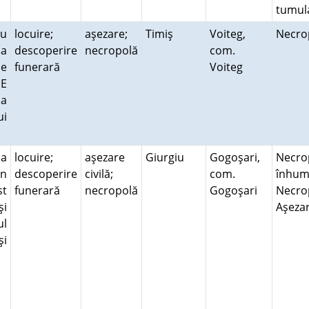
tumu
cu
locuire;
aşezare;
Timiş
Voiteg,
Necr
ca
descoperire
necropolă
com.
de
funerară
Voiteg
SE
la
ui
la
locuire;
aşezare
Giurgiu
Gogoşari,
Necro
in
descoperire
civilă;
com.
înhum
st
funerară
necropolă
Gogoşari
Necro
şi
Aşeza
ul
şi