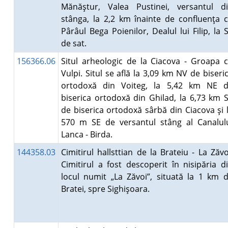
Mănăştur, Valea Pustinei, versantul d
stânga, la 2,2 km înainte de confluenţa 
Pârâul Bega Poienilor, Dealul lui Filip, la 
de sat.
156366.06
Situl arheologic de la Ciacova - Groapa 
Vulpi. Situl se află la 3,09 km NV de biseri
ortodoxă din Voiteg, la 5,42 km NE 
biserica ortodoxă din Ghilad, la 6,73 km 
de biserica ortodoxă sârbă din Ciacova şi 
570 m SE de versantul stâng al Canalul
Lanca - Birda.
144358.03
Cimitirul hallsttian de la Brateiu - La Zăvo
Cimitirul a fost descoperit în nisipăria d
locul numit „La Zăvoi”, situată la 1 km 
Bratei, spre Sighişoara.