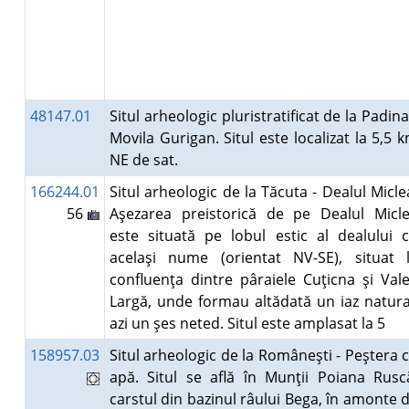
48147.01
Situl arheologic pluristratificat de la Padina
Movila Gurigan. Situl este localizat la 5,5 
NE de sat.
166244.01
Situl arheologic de la Tăcuta - Dealul Micle
56
Aşezarea preistorică de pe Dealul Micl
este situată pe lobul estic al dealului 
acelaşi nume (orientat NV-SE), situat 
confluenţa dintre pâraiele Cuţicna şi Val
Largă, unde formau altădată un iaz natura
azi un şes neted. Situl este amplasat la 5
158957.03
Situl arheologic de la Româneşti - Peştera 
apă. Situl se află în Munţii Poiana Rusc
carstul din bazinul râului Bega, în amonte 