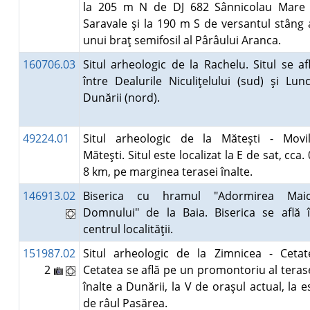
la 205 m N de DJ 682 Sânnicolau Mare
Saravale şi la 190 m S de versantul stâng 
unui braţ semifosil al Pârâului Aranca.
160706.03
Situl arheologic de la Rachelu. Situl se af
între Dealurile Niculiţelului (sud) şi Lun
Dunării (nord).
49224.01
Situl arheologic de la Măteşti - Movi
Măteşti. Situl este localizat la E de sat, cca. 
8 km, pe marginea terasei înalte.
146913.02
Biserica cu hramul "Adormirea Maic
Domnului" de la Baia. Biserica se află 
centrul localităţii.
151987.02
Situl arheologic de la Zimnicea - Cetat
2
Cetatea se află pe un promontoriu al teras
înalte a Dunării, la V de oraşul actual, la e
de râul Pasărea.