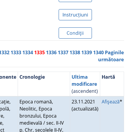
Instrucțiuni
Condiţii
1332
1333
1334
1335
1336
1337
1338
1339
1340
Paginile
următoare
onente
Cronologie
Ultima
Hartă
modificare
(ascendent)
caţie,
Epoca romană,
23.11.2021
Afişează
*
polă,
Neolitic, Epoca
(actualizată)
e,
bronzului, Epoca
e,
medievală / sec. II-IV
uct
p. Chr, secolele II-IV,