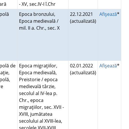
lară
- XV, sec.IV-I î.Chr
opolă
Epoca bronzului,
22.12.2021
Afişează
*
Epoca medievală /
(actualizată)
mil. II a. Chr., sec. X
polă de
Epoca migraţiilor,
02.01.2022
Afişează
*
aţie,
Epoca medievală,
(actualizată)
polă,
Preistorie / epoca
re
medievală târzie,
secolul al IV-lea p.
Chr., epoca
migraţiilor, sec. XVII -
XVIII, jumătatea
secolului al XVIII-lea,
secolele XVII-XVIII,