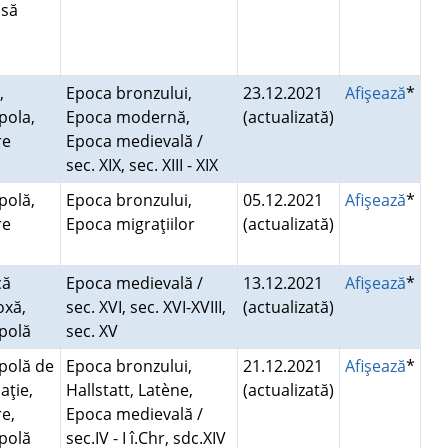
isă
,
Epoca bronzului,
23.12.2021
Afişează
*
pola,
Epoca modernă,
(actualizată)
re
Epoca medievală /
sec. XIX, sec. XIII - XIX
polă,
Epoca bronzului,
05.12.2021
Afişează
*
re
Epoca migraţiilor
(actualizată)
că
Epoca medievală /
13.12.2021
Afişează
*
oxă,
sec. XVI, sec. XVI-XVIII,
(actualizată)
opolă
sec. XV
polă de
Epoca bronzului,
21.12.2021
Afişează
*
aţie,
Hallstatt, Latène,
(actualizată)
e,
Epoca medievală /
polă
sec.IV - I î.Chr, sdc.XIV