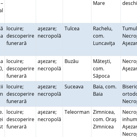
 –
Mare
desch
al
lă
locuire;
aşezare;
Tulcea
Rachelu,
Tumul
ca
descoperire
necropolă
com.
Necro
funerară
Luncaviţa
Aşeza
la
locuire;
aşezare;
Buzău
Măteşti,
Necro
0,
descoperire
necropolă
com.
Aşeza
funerară
Săpoca
ii
locuire;
aşezare;
Suceava
Baia, com.
Biseri
în
descoperire
necropolă
Baia
ortod
funerară
Necr
e.
locuire;
aşezare;
Teleorman
Zimnicea,
Necro
ei
descoperire
necropolă
com. Oraş
inhum
st
funerară
Zimnicea
Aşezar
Necro