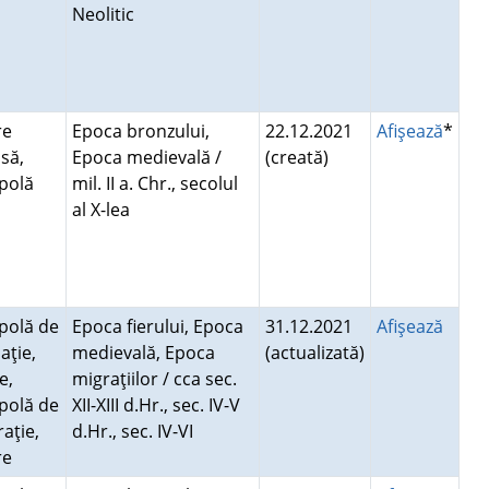
Neolitic
re
Epoca bronzului,
22.12.2021
Afişează
*
să,
Epoca medievală /
(creată)
opolă
mil. II a. Chr., secolul
al X-lea
polă de
Epoca fierului, Epoca
31.12.2021
Afişează
aţie,
medievală, Epoca
(actualizată)
e,
migraţiilor / cca sec.
polă de
XII-XIII d.Hr., sec. IV-V
raţie,
d.Hr., sec. IV-VI
re