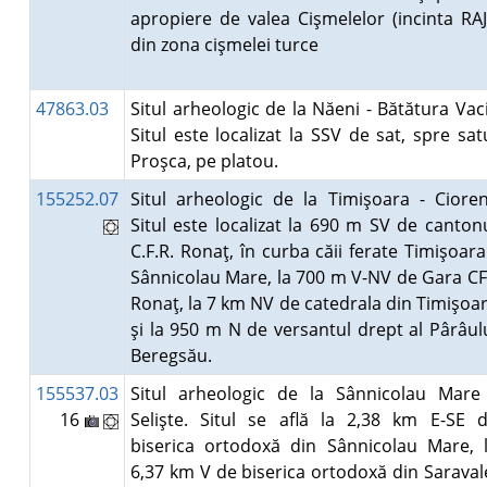
apropiere de valea Cişmelelor (incinta RA
din zona cişmelei turce
47863.03
Situl arheologic de la Năeni - Bătătura Vaci
Situl este localizat la SSV de sat, spre sat
Proşca, pe platou.
155252.07
Situl arheologic de la Timişoara - Cioren
Situl este localizat la 690 m SV de canton
C.F.R. Ronaţ, în curba căii ferate Timişoara
Sânnicolau Mare, la 700 m V-NV de Gara C
Ronaţ, la 7 km NV de catedrala din Timişoa
şi la 950 m N de versantul drept al Pârâul
Beregsău.
155537.03
Situl arheologic de la Sânnicolau Mare
16
Selişte. Situl se află la 2,38 km E-SE 
biserica ortodoxă din Sânnicolau Mare, 
6,37 km V de biserica ortodoxă din Saraval