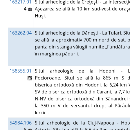
163217.01
Situl arheologic de la Creţeşti - La Intersecţi
4
Aşezarea se află la 10 km sud-vest de oraş
Huşi.
163262.04
Situl arheologic de la Dăneşti - La Tufari. Sit
se află la aproximativ 700 m nord de sat, 
panta din stânga văiugii numite „Fundătura
în marginea pădurii.
158555.01
Situl arheologic de la Hodoni - 
Pocioroane. Situl se află la 865 m S 
biserica ortodoxă din Hodoni, la 6,24 km 
SV de biserica ortodoxă din Carani, la 7,7 
N-NV de biserica ortodoxă din Sânandrei 
la 350 m V de versantul drept al Pârâul
Iercici.
54984.106
Situl arheologic de la Cluj-Napoca - Hot
6
Astoria. Situl se află la NE de Restaurantul 