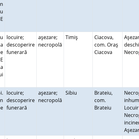
in
cu
SE
cu
locuire;
aşezare;
Timiş
Ciacova,
Aşeza
ca
descoperire
necropolă
com. Oraş
deschi
de
funerară
Ciacova
Necr
SE
la
ui
i.
locuire;
aşezare;
Sibiu
Brateiu,
Necro
in
descoperire
necropolă
com.
inhum
de
funerară
Brateiu
Locuir
Necro
incine
Aşeza