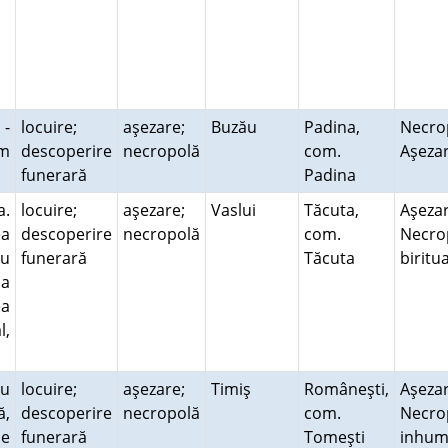
 -
locuire;
aşezare;
Buzău
Padina,
Necro
km
descoperire
necropolă
com.
Aşeza
funerară
Padina
a.
locuire;
aşezare;
Vaslui
Tăcuta,
Aşezar
ea
descoperire
necropolă
com.
Necro
cu
funerară
Tăcuta
biritu
la
ea
l,
cu
locuire;
aşezare;
Timiş
Româneşti,
Aşezar
ă,
descoperire
necropolă
com.
Necro
de
funerară
Tomeşti
inhum