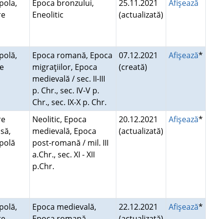
pola,
Epoca bronzului,
25.11.2021
Afişează
re
Eneolitic
(actualizată)
polă,
Epoca romană, Epoca
07.12.2021
Afişează
*
re
migraţiilor, Epoca
(creată)
medievală / sec. II-III
p. Chr., sec. IV-V p.
Chr., sec. IX-X p. Chr.
re
Neolitic, Epoca
20.12.2021
Afişează
*
să,
medievală, Epoca
(actualizată)
opolă
post-romană / mil. III
a.Chr., sec. XI - XII
p.Chr.
polă,
Epoca medievală,
22.12.2021
Afişează
*
re
Epoca romană
(actualizată)