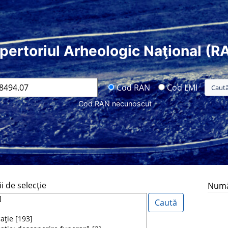
pertoriul Arheologic Naţional (R
Cod RAN
Cod LMI
Cod RAN necunoscut
i de selecţie
Număr