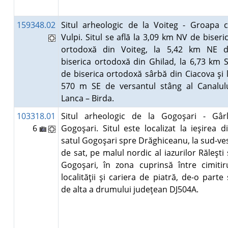
159348.02
Situl arheologic de la Voiteg - Groapa 
Vulpi. Situl se află la 3,09 km NV de biseri
ortodoxă din Voiteg, la 5,42 km NE 
biserica ortodoxă din Ghilad, la 6,73 km 
de biserica ortodoxă sârbă din Ciacova şi 
570 m SE de versantul stâng al Canalul
Lanca – Birda.
103318.01
Situl arheologic de la Gogoşari - Gâr
6
Gogoşari. Situl este localizat la ieşirea d
satul Gogoşari spre Drăghiceanu, la sud-ve
de sat, pe malul nordic al iazurilor Răleşti 
Gogoşari, în zona cuprinsă între cimitir
localităţii şi cariera de piatră, de-o parte 
de alta a drumului judeţean DJ504A.