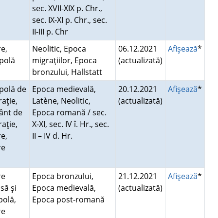
sec. XVII-XIX p. Chr.,
sec. IX-XI p. Chr., sec.
II-III p. Chr
e,
Neolitic, Epoca
06.12.2021
Afişează
*
opolă
migraţiilor, Epoca
(actualizată)
bronzului, Hallstatt
polă de
Epoca medievală,
20.12.2021
Afişează
*
raţie,
Latène, Neolitic,
(actualizată)
nt de
Epoca romană / sec.
raţie,
X-XI, sec. IV î. Hr., sec.
e,
II – IV d. Hr.
re
ă
re
Epoca bronzului,
21.12.2021
Afişează
*
să şi
Epoca medievală,
(actualizată)
polă,
Epoca post-romană
re