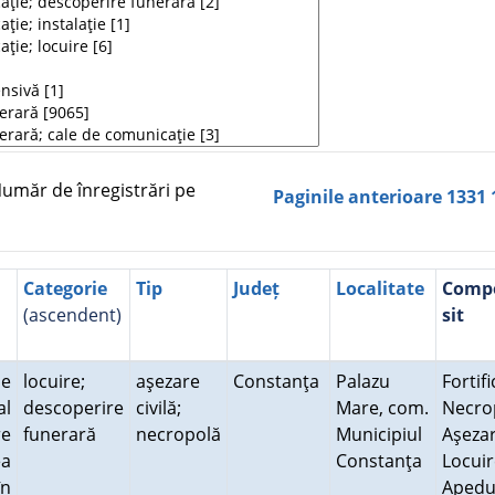
măr de înregistrări pe
Paginile anterioare
1331
Categorie
Tip
Județ
Localitate
Comp
(ascendent)
sit
se
locuire;
aşezare
Constanţa
Palazu
Fortifi
al
descoperire
civilă;
Mare, com.
Necro
re
funerară
necropolă
Municipiul
Aşezar
ea
Constanţa
Locuir
în
Aped