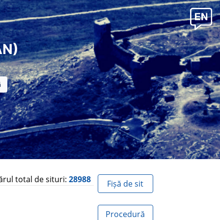
AN)
ul total de situri:
28988
Fișă de sit
Procedură