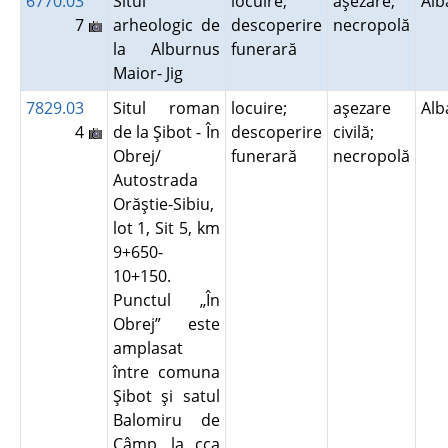
6770.03
Situl
locuire;
aşezare;
Al
7
arheologic de
descoperire
necropolă
la Alburnus
funerară
Maior- Jig
7829.03
Situl roman
locuire;
aşezare
Al
4
de la Şibot - În
descoperire
civilă;
Obrej/
funerară
necropolă
Autostrada
Orăştie-Sibiu,
lot 1, Sit 5, km
9+650-
10+150.
Punctul „În
Obrej” este
amplasat
între comuna
Şibot şi satul
Balomiru de
Câmp, la cca