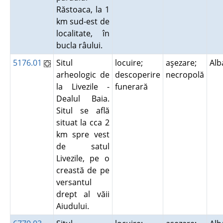
Răstoaca, la 1
km sud-est de
localitate, în
bucla râului.
5176.01
Situl
locuire;
aşezare;
Al
arheologic de
descoperire
necropolă
la Livezile -
funerară
Dealul Baia.
Situl se află
situat la cca 2
km spre vest
de satul
Livezile, pe o
creastă de pe
versantul
drept al văii
Aiudului.