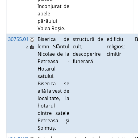
înconjurat de
apele
pârâului
Valea Roşie.
30755.01
Biserica de
structură de
edificiu
B
2
lemn Sfântul
cult;
religios;
Nicolae de la
descoperire
cimitir
Petreasa -
funerară
Hotarul
satului.
Biserica se
află la vest de
localitate, la
hotarul
dintre satele
Petreasa şi
Şoimuş.