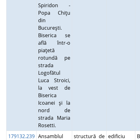
Spiridon -
Popa Chiţu
din
Bucureşti.
Biserica se
află într-o
piaţetă
rotundă pe
strada
Logofătul
Luca Stroici,
la vest de
Biserica
Icoanei şi la
nord de
strada Maria
Rosetti.
179132.239
Ansamblul
structură de
edificiu
B