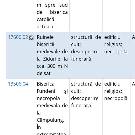
m spre sud
de biserica
catolică
actuală.
17600.02
Ruinele
structură de
edificiu
A
bisericii
cult;
religios;
medievale de
descoperire
necropolă
la Zidurile. la
funerară
cca. 300 m N
de sat
13506.04
Biserica
structură de
edificiu
A
Fundeni şi
cult;
religios;
necropola
descoperire
necropolă
medievală de
funerară
la
Câmpulung.
În
extremitatea