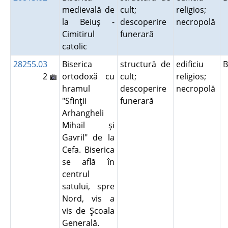
medievală de
cult;
religios;
la Beiuş -
descoperire
necropolă
Cimitirul
funerară
catolic
28255.03
Biserica
structură de
edificiu
B
2
ortodoxă cu
cult;
religios;
hramul
descoperire
necropolă
"Sfinţii
funerară
Arhangheli
Mihail şi
Gavril" de la
Cefa. Biserica
se află în
centrul
satului, spre
Nord, vis a
vis de Şcoala
Generală.