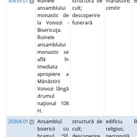
30639.01
Ruinele
structură de
mănăstire;
B
ansamblului
cult;
cimitir
monastic de
descoperire
la Voivozi -
funerară
Bisericuţa.
Ruinele
ansamblului
monastic se
află în
imediata
apropiere a
Mănăstirii
Voivozi lângă
drumul
naţional 108
H.
20304.01
Ansamblul
structură de
edificiu
bisericii cu
cult;
religios;
hramul "Sf.
descoperire
necropolă