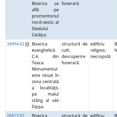
Biserica se
funerară
află pe
promontoriul
nord-vestic al
Dealului
Cetăţui.
34994.02
Biserica
structură de
edificiu
B
evanghelică
cult;
religios;
C.A. din
descoperire
necropolă
Teaca.
funerară
Monumentul
este situat în
zona centrală
a localităţii,
pe malul
stâng al văii
Dipşa.
26813.02
Biserica
structură de
edificiu
B