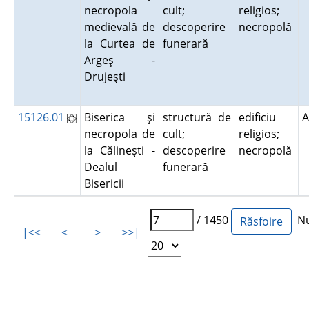
necropola
cult;
religios;
medievală de
descoperire
necropolă
la Curtea de
funerară
Argeş -
Drujeşti
15126.01
Biserica şi
structură de
edificiu
A
necropola de
cult;
religios;
la Călineşti -
descoperire
necropolă
Dealul
funerară
Bisericii
/ 1450
Num
|<<
<
>
>>|