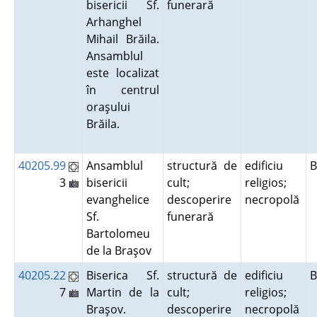
bisericii Sf.
funerară
Arhanghel
Mihail Brăila.
Ansamblul
este localizat
în centrul
oraşului
Brăila.
40205.99
Ansamblul
structură de
edificiu
B
3
bisericii
cult;
religios;
evanghelice
descoperire
necropolă
Sf.
funerară
Bartolomeu
de la Braşov
40205.22
Biserica Sf.
structură de
edificiu
B
7
Martin de la
cult;
religios;
Braşov.
descoperire
necropolă