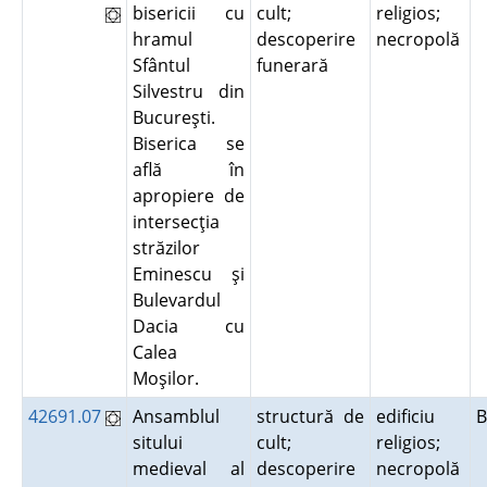
bisericii cu
cult;
religios;
hramul
descoperire
necropolă
Sfântul
funerară
Silvestru din
Bucureşti.
Biserica se
află în
apropiere de
intersecţia
străzilor
Eminescu şi
Bulevardul
Dacia cu
Calea
Moşilor.
42691.07
Ansamblul
structură de
edificiu
B
sitului
cult;
religios;
medieval al
descoperire
necropolă