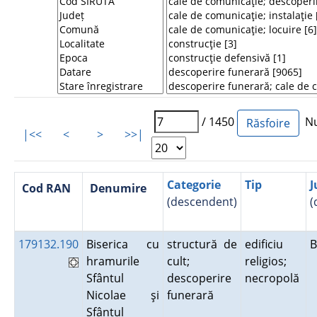
/ 1450
Num
|<<
<
>
>>|
Categorie
Tip
J
Cod RAN
Denumire
(descendent)
(
179132.190
Biserica cu
structură de
edificiu
B
hramurile
cult;
religios;
Sfântul
descoperire
necropolă
Nicolae şi
funerară
Sfântul