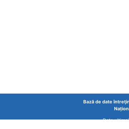
Bază de date întreţi
Națion
Data ultimei