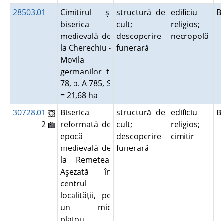
28503.01
Cimitirul şi
structură de
edificiu
B
biserica
cult;
religios;
medievală de
descoperire
necropolă
la Cherechiu -
funerară
Movila
germanilor. t.
78, p. A 785, S
= 21,68 ha
30728.01
Biserica
structură de
edificiu
B
2
reformată de
cult;
religios;
epocă
descoperire
cimitir
medievală de
funerară
la Remetea.
Aşezată în
centrul
localităţii, pe
un mic
platou