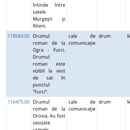
întinde între
satele
Murgeşti şi
Riteni.
118584.05
Drumul
cale de
drum
roman de la
comunicaţie
Ogra - Furci.
Drumul
roman este
vizibil la vest
de sat în
punctul
”Furci”.
116475.05
Drumul
cale de
drum
roman de la
comunicaţie
Orosia. Au fost
sesizate
urmele