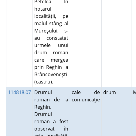
Petelea. În
hotarul
localităţii, pe
malul stâng al
Mureşului, s-
au constatat
urmele unui
drum roman
care mergea
prin Reghin la
Brâncoveneşti
(castru).
114818.07
Drumul
cale de
drum
roman de la
comunicaţie
Reghin.
Drumul
roman a fost
observat în