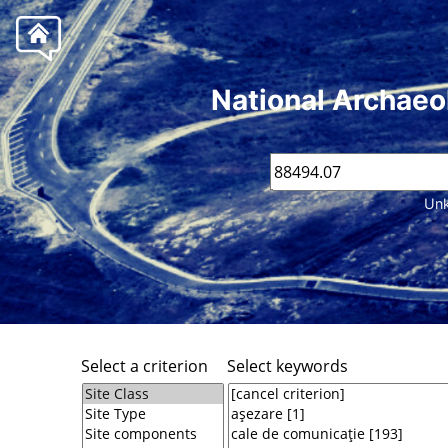
National Archaeo
Unk
Select a criterion
Select keywords