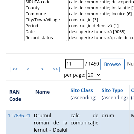
/ 1450
Num
|<<
<
>
>>|
per page:
Site Class
Site Type
C
RAN
Name
(ascending)
(ascending)
(
Code
117836.21
Drumul
cale de
drum
roman de la
comunicaţie
Iernut - Dealul