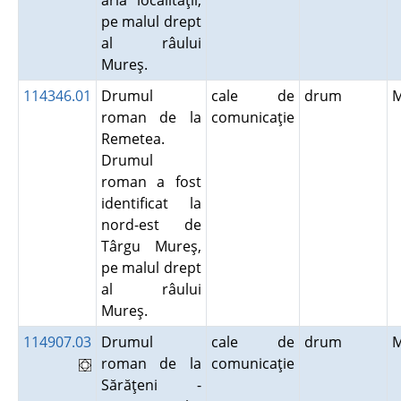
aria localităţii,
pe malul drept
al râului
Mureş.
114346.01
Drumul
cale de
drum
roman de la
comunicaţie
Remetea.
Drumul
roman a fost
identificat la
nord-est de
Târgu Mureş,
pe malul drept
al râului
Mureş.
114907.03
Drumul
cale de
drum
roman de la
comunicaţie
Sărăţeni -