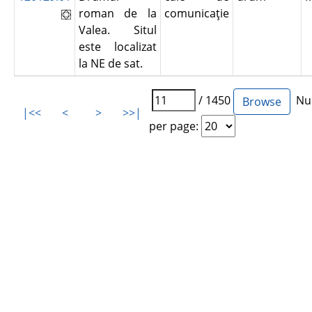
roman de la
comunicaţie
Valea. Situl
este localizat
la NE de sat.
/ 1450
Num
|<<
<
>
>>|
per page: