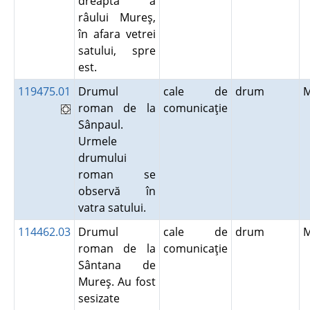
dreaptă a
râului Mureş,
în afara vetrei
satului, spre
est.
119475.01
Drumul
cale de
drum
roman de la
comunicaţie
Sânpaul.
Urmele
drumului
roman se
observă în
vatra satului.
114462.03
Drumul
cale de
drum
roman de la
comunicaţie
Sântana de
Mureş. Au fost
sesizate