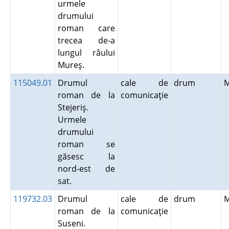
urmele
drumului
roman care
trecea de-a
lungul râului
Mureş.
115049.01
Drumul
cale de
drum
roman de la
comunicaţie
Stejeriş.
Urmele
drumului
roman se
găsesc la
nord-est de
sat.
119732.03
Drumul
cale de
drum
roman de la
comunicaţie
Suseni.