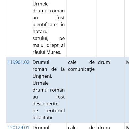
Urmele
drumul roman
au fost
identificate în
hotarul
satului, pe
malul drept al
râului Mureş.
119901.02
Drumul
cale de
drum
roman de la
comunicaţie
Ungheni.
Urmele
drumul roman
au fost
descoperite
pe teritoriul
localităţii.
120129.01
Drumul
cale de
drum