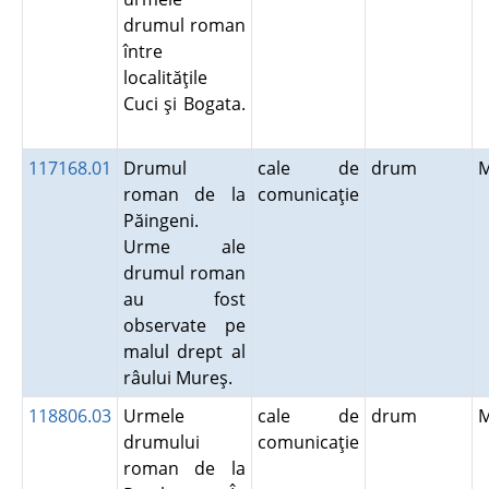
drumul roman
între
localităţile
Cuci şi Bogata.
117168.01
Drumul
cale de
drum
roman de la
comunicaţie
Păingeni.
Urme ale
drumul roman
au fost
observate pe
malul drept al
râului Mureş.
118806.03
Urmele
cale de
drum
drumului
comunicaţie
roman de la