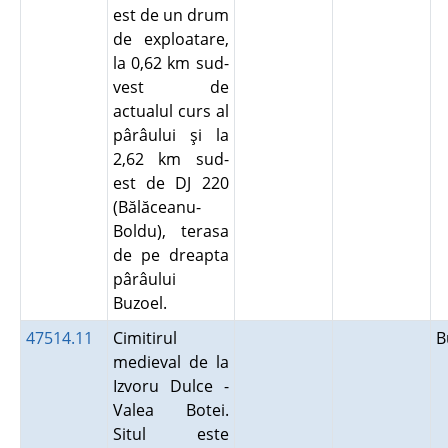
est de un drum
de exploatare,
la 0,62 km sud-
vest de
actualul curs al
pârâului şi la
2,62 km sud-
est de DJ 220
(Bălăceanu-
Boldu), terasa
de pe dreapta
pârâului
Buzoel.
47514.11
Cimitirul
B
medieval de la
Izvoru Dulce -
Valea Botei.
Situl este