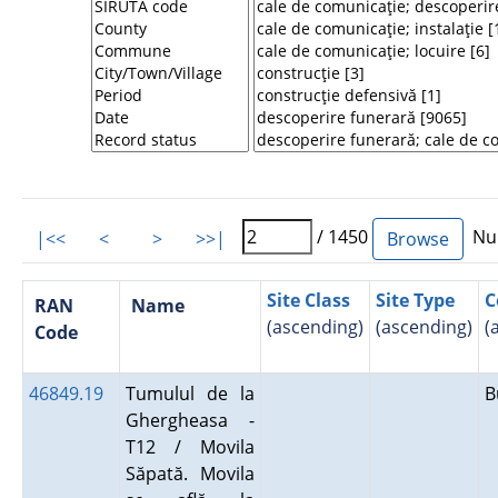
/ 1450
Num
|<<
<
>
>>|
Site Class
Site Type
C
RAN
Name
(ascending)
(ascending)
(
Code
46849.19
Tumulul de la
B
Ghergheasa -
T12 / Movila
Săpată. Movila