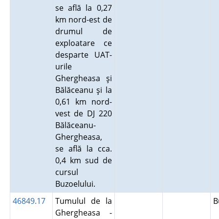
se află la 0,27
km nord-est de
drumul de
exploatare ce
desparte UAT-
urile
Ghergheasa şi
Bălăceanu şi la
0,61 km nord-
vest de DJ 220
Bălăceanu-
Ghergheasa,
se află la cca.
0,4 km sud de
cursul
Buzoelului.
46849.17
Tumulul de la
B
Ghergheasa -