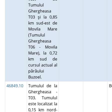
Tumulul
Ghergheasa
T03 şi la 0,85
km sud-est de
Movila Mare
(Tumulul
Ghergheasa
T06 - Movila
Mare), la 0,72
km sud de
cursul actual al
pârâului
Buzoel.
46849.10
Tumulul de la
B
Ghergheasa -
T03. Tumulul
este localizat la
0,15 km nord-