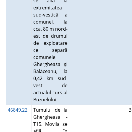
se află la
extremitatea
sud-vestică a
comunei, la
cca. 80 m nord-
est de drumul
de exploatare
ce separă
comunele
Ghergheasa şi
Bălăceanu, la
0,42 km sud-
vest de
actualul curs al
Buzoelului.
46849.22
Tumulul de la
B
Ghergheasa -
T15. Movila se
află în