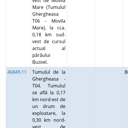
vest de Movila
Mare (Tumulul
Ghergheasa
T06 - Movila
Mare), la cca.
0,18 km sud-
vest de cursul
actual al
pârâului
Buzoel.
46849.11
Tumulul de la
B
Ghergheasa -
T04. Tumulul
se află la 0,17
km nord-est de
un drum de
exploatare, la
0,30 km nord-
vest de