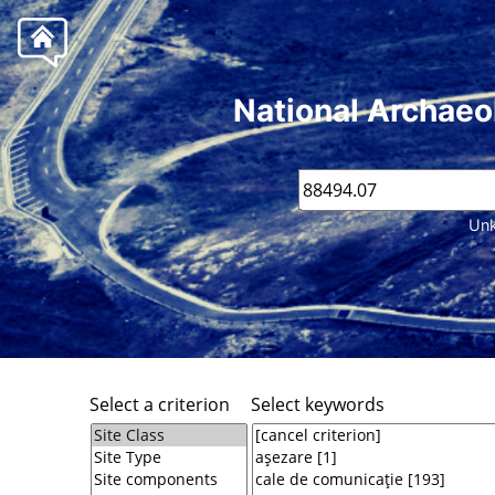
National Archaeo
Unk
Select a criterion
Select keywords