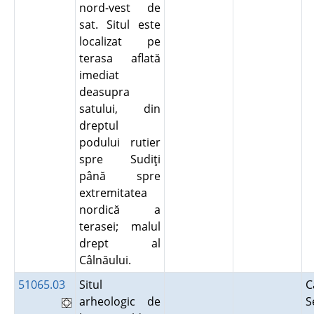
nord-vest de
sat. Situl este
localizat pe
terasa aflată
imediat
deasupra
satului, din
dreptul
podului rutier
spre Sudiţi
până spre
extremitatea
nordică a
terasei; malul
drept al
Câlnăului.
51065.03
Situl
C
arheologic de
S