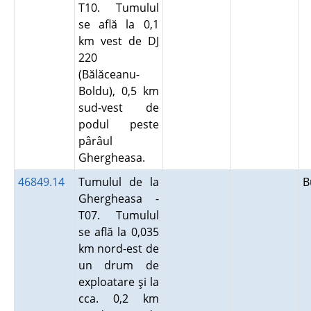
T10. Tumulul
se află la 0,1
km vest de DJ
220
(Bălăceanu-
Boldu), 0,5 km
sud-vest de
podul peste
pârâul
Ghergheasa.
46849.14
Tumulul de la
B
Ghergheasa -
T07. Tumulul
se află la 0,035
km nord-est de
un drum de
exploatare şi la
cca. 0,2 km