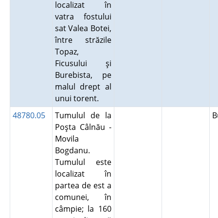
localizat în
vatra fostului
sat Valea Botei,
între străzile
Topaz,
Ficusului şi
Burebista, pe
malul drept al
unui torent.
48780.05
Tumulul de la
B
Poşta Câlnău -
Movila
Bogdanu.
Tumulul este
localizat în
partea de est a
comunei, în
câmpie; la 160