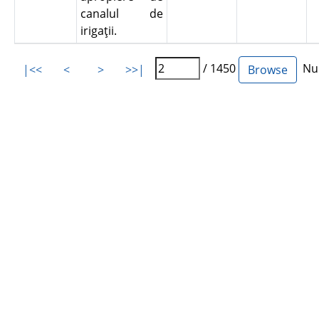
canalul de
irigaţii.
/ 1450
Num
|<<
<
>
>>|