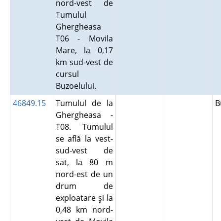
nord-vest de
Tumulul
Ghergheasa
T06 - Movila
Mare, la 0,17
km sud-vest de
cursul
Buzoelului.
46849.15
Tumulul de la
B
Ghergheasa -
T08. Tumulul
se află la vest-
sud-vest de
sat, la 80 m
nord-est de un
drum de
exploatare şi la
0,48 km nord-