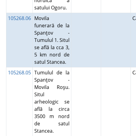
nordică a
satului Ogoru.
105268.06
Movila
C
funerară de la
Spanţov -
Tumulul 1. Situl
se află la cca 3,
5 km nord de
satul Stancea.
105268.05
Tumulul de la
C
Spanţov -
Movila Roşu.
Situl
arheologic se
află la circa
3500 m nord
de satul
Stancea.