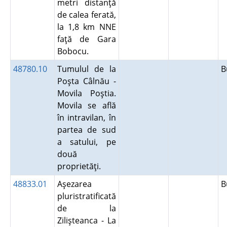
metri distanţă
de calea ferată,
la 1,8 km NNE
faţă de Gara
Bobocu.
48780.10
Tumulul de la
B
Poşta Câlnău -
Movila Poştia.
Movila se află
în intravilan, în
partea de sud
a satului, pe
două
proprietăţi.
48833.01
Aşezarea
B
pluristratificată
de la
Zilişteanca - La