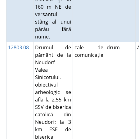
160 m NE de
versantul
stâng al unui
pârâu fără
nume.
12803.08
Drumul de
cale de
drum
pământ de la
comunicaţie
Neudorf -
Valea
Sinicotului.
obiectivul
arheologic se
află la 2,55 km
SSV de biserica
catolică din
Neudorf; la 3
km ESE de
biserica