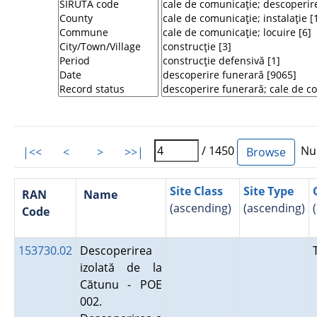
/ 1450
Num
|<<
<
>
>>|
Site Class
Site Type
RAN
Name
(ascending)
(ascending)
Code
153730.02
Descoperirea
izolată de la
Cătunu - POE
002.