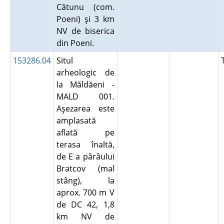
Cătunu (com.
Poeni) şi 3 km
NV de biserica
din Poeni.
153286.04
Situl
arheologic de
la Măldăeni -
MALD 001.
Aşezarea este
amplasată
aflată pe
terasa înaltă,
de E a pârâului
Bratcov (mal
stâng), la
aprox. 700 m V
de DC 42, 1,8
km NV de