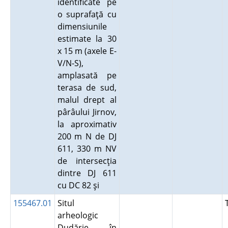
identificate pe
o suprafaţă cu
dimensiunile
estimate la 30
x 15 m (axele E-
V/N-S),
amplasată pe
terasa de sud,
malul drept al
pârâului Jirnov,
la aproximativ
200 m N de DJ
611, 330 m NV
de intersecţia
dintre DJ 611
cu DC 82 şi
155467.01
Situl
arheologic
Dudărie. în