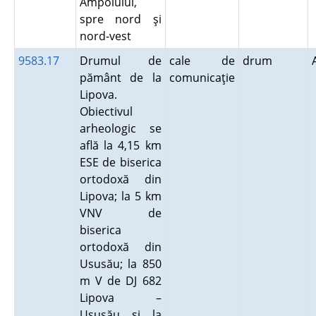
Ampoiului,
spre nord şi
nord-vest
9583.17
Drumul de
cale de
drum
pământ de la
comunicaţie
Lipova.
Obiectivul
arheologic se
află la 4,15 km
ESE de biserica
ortodoxă din
Lipova; la 5 km
VNV de
biserica
ortodoxă din
Ususău; la 850
m V de DJ 682
Lipova –
Ususău şi la