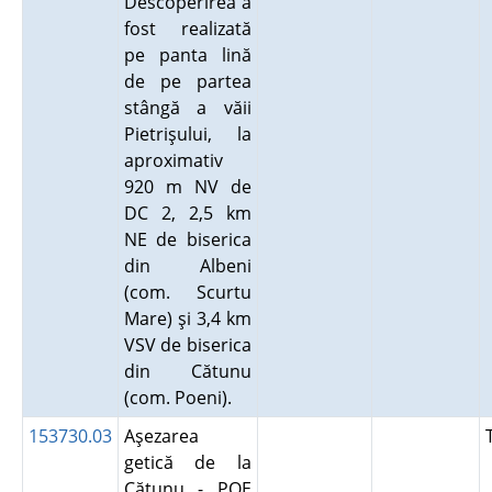
Descoperirea a
fost realizată
pe panta lină
de pe partea
stângă a văii
Pietrişului, la
aproximativ
920 m NV de
DC 2, 2,5 km
NE de biserica
din Albeni
(com. Scurtu
Mare) şi 3,4 km
VSV de biserica
din Cătunu
(com. Poeni).
153730.03
Aşezarea
getică de la
Cătunu - POE