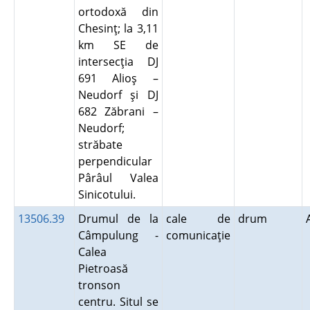
ortodoxă din
Chesinţ; la 3,11
km SE de
intersecţia DJ
691 Alioş –
Neudorf şi DJ
682 Zăbrani –
Neudorf;
străbate
perpendicular
Pârâul Valea
Sinicotului.
13506.39
Drumul de la
cale de
drum
Câmpulung -
comunicaţie
Calea
Pietroasă
tronson
centru. Situl se