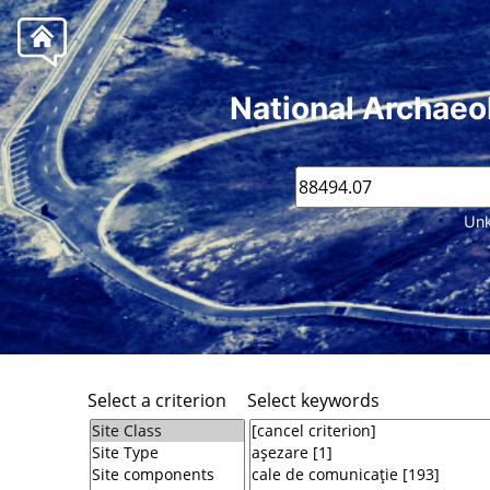
National Archaeo
Unk
Select a criterion
Select keywords