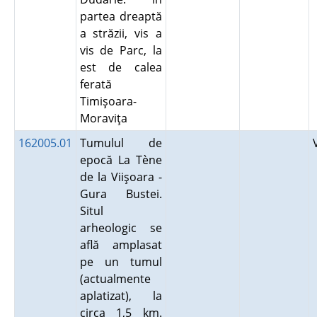
partea dreaptă
a străzii, vis a
vis de Parc, la
est de calea
ferată
Timişoara-
Moraviţa
162005.01
Tumulul de
epocă La Tène
de la Viişoara -
Gura Bustei.
Situl
arheologic se
află amplasat
pe un tumul
(actualmente
aplatizat), la
circa 1,5 km.