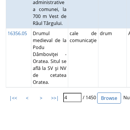
administrative
a comunei, la
700 m Vest de
Râul Târgului.
16356.05
Drumul
cale de
drum
medieval de la
comunicaţie
Podu
Dâmboviţei -
Oratea. Situl se
află la SV şi NV
de cetatea
Oratea.
/ 1450
Num
|<<
<
>
>>|