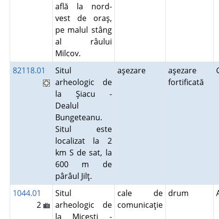
află la nord-
vest de oraş,
pe malul stâng
al râului
Milcov.
82118.01
Situl
aşezare
aşezare
arheologic de
fortificată
la Şiacu -
Dealul
Bungeteanu.
Situl este
localizat la 2
km S de sat, la
600 m de
pârâul Jilţ.
1044.01
Situl
cale de
drum
2
arheologic de
comunicaţie
la Miceşti -