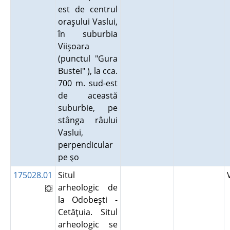
est de centrul
oraşului Vaslui,
în suburbia
Viişoara
(punctul "Gura
Bustei" ), la cca.
700 m. sud-est
de această
suburbie, pe
stânga râului
Vaslui,
perpendicular
pe şo
175028.01
Situl
arheologic de
la Odobeşti -
Cetăţuia. Situl
arheologic se