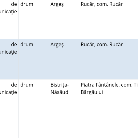
le de
drum
Argeş
Rucăr, com. Rucăr
nicaţie
le de
drum
Argeş
Rucăr, com. Rucăr
nicaţie
le de
drum
Bistriţa-
Piatra Fântânele, com. T
nicaţie
Năsăud
Bârgăului