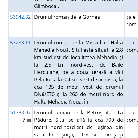
Glimboca .
53942.32
Drumul roman de la Gornea
ca
comu
53283.11
Drumul roman de la Mehadia - Halta
ca
Mehadia Nouă. Situl este situat la 2,8
comu
km sud-est de localitatea Mehadia şi
la 2,5 km nord-vest de Băile
Herculane, pe a doua terasă a văii
Bela Reca la 0,4 km vest de aceasta, la
cca 135 de metri vest de drumul
DN6/E70 şi la 260 de metri nord de
Halta Mehadia Nouă, în
51788.07
Drumul roman de la Petroşniţa - La
ca
7
Pădure. Situl se află la cca 790 de
comu
metri nord-nord-est de ieşirea din
satul Petroşniţa, între râul Timiş şi