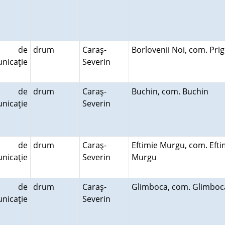
le de
drum
Caraş-
Borlovenii Noi, com. Pr
nicaţie
Severin
le de
drum
Caraş-
Buchin, com. Buchin
nicaţie
Severin
le de
drum
Caraş-
Eftimie Murgu, com. Efti
nicaţie
Severin
Murgu
le de
drum
Caraş-
Glimboca, com. Glimbo
nicaţie
Severin