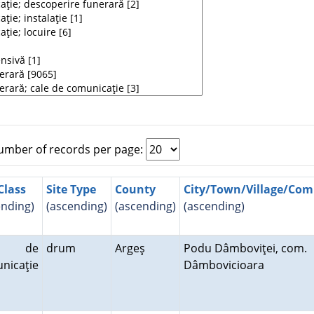
mber of records per page:
Class
Site Type
County
City/Town/Village/Co
ending)
(ascending)
(ascending)
(ascending)
le de
drum
Argeş
Podu Dâmboviţei, com.
nicaţie
Dâmbovicioara