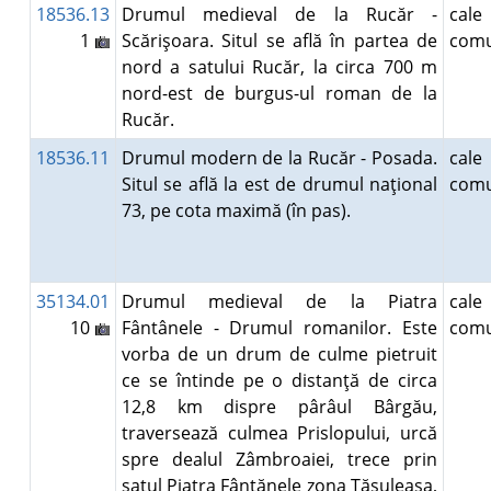
18536.13
Drumul medieval de la Rucăr -
ca
1
Scărişoara. Situl se află în partea de
comu
nord a satului Rucăr, la circa 700 m
nord-est de burgus-ul roman de la
Rucăr.
18536.11
Drumul modern de la Rucăr - Posada.
ca
Situl se află la est de drumul naţional
comu
73, pe cota maximă (în pas).
35134.01
Drumul medieval de la Piatra
ca
10
Fântânele - Drumul romanilor. Este
comu
vorba de un drum de culme pietruit
ce se întinde pe o distanţă de circa
12,8 km dispre pârâul Bârgău,
traversează culmea Prislopului, urcă
spre dealul Zâmbroaiei, trece prin
satul Piatra Fântănele zona Tăşuleasa,