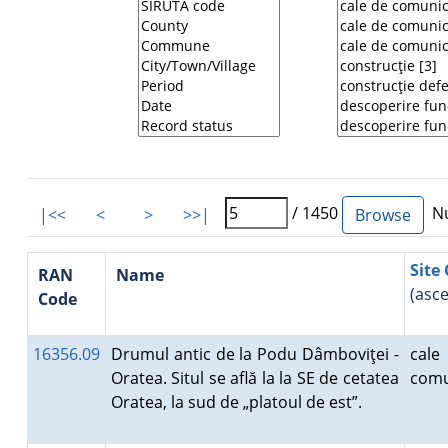
/ 1450
Nu
|<<
<
>
>>|
Site 
RAN
Name
(asc
Code
16356.09
Drumul antic de la Podu Dâmboviţei -
ca
Oratea. Situl se află la la SE de cetatea
comu
Oratea, la sud de „platoul de est”.