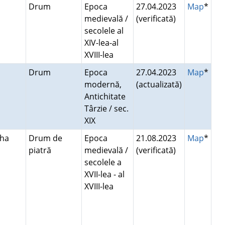
Drum
Epoca
27.04.2023
Map
*
medievală /
(verificată)
secolele al
XIV-lea-al
XVIII-lea
Drum
Epoca
27.04.2023
Map
*
modernă,
(actualizată)
Antichitate
Târzie / sec.
XIX
iha
Drum de
Epoca
21.08.2023
Map
*
piatră
medievală /
(verificată)
secolele a
XVII-lea - al
XVIII-lea