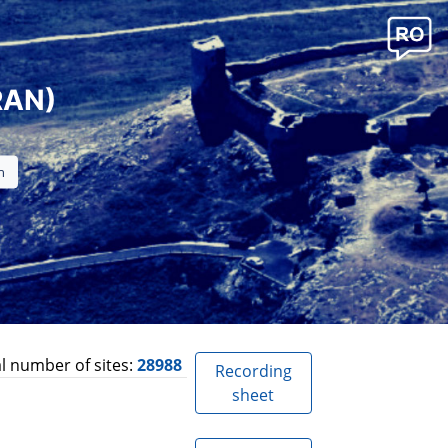
RAN)
l number of sites:
28988
Recording
sheet