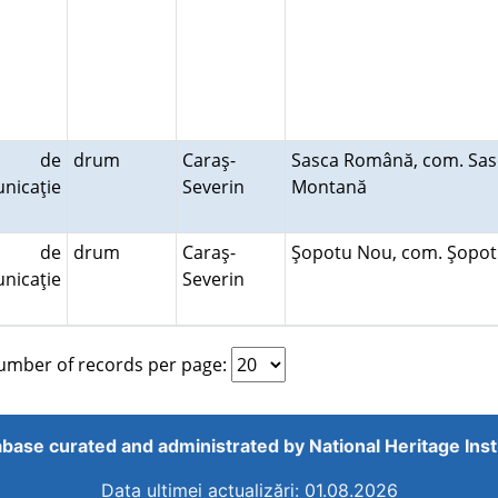
le de
drum
Caraş-
Sasca Română, com. Sas
nicaţie
Severin
Montană
le de
drum
Caraş-
Şopotu Nou, com. Şopo
nicaţie
Severin
mber of records per page:
base curated and administrated by
National Heritage Inst
Data ultimei actualizări: 01.08.2026