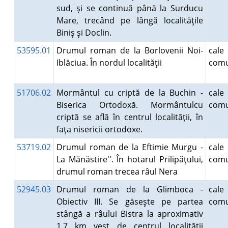
sud, şi se continuă până la Surducu
Mare, trecând pe lângă localităţile
Biniş şi Doclin.
53595.01
Drumul roman de la Borlovenii Noi-
ca
Iblăciua. În nordul localităţii
comu
51706.02
Mormântul cu criptă de la Buchin -
ca
Biserica Ortodoxă. Mormântulcu
comu
criptă se află în centrul localităţii, în
faţa nisericii ortodoxe.
53719.02
Drumul roman de la Eftimie Murgu -
ca
La Mănăstire''. În hotarul Prilipăţului,
comu
drumul roman trecea râul Nera
52945.03
Drumul roman de la Glimboca -
ca
Obiectiv III. Se găseşte pe partea
comu
stângă a râului Bistra la aproximativ
1,7 km vest de centrul localităţii