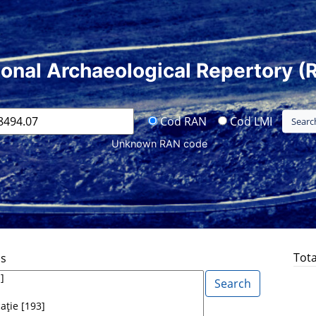
ional Archaeological Repertory (
Cod RAN
Cod LMI
Unknown RAN code
Tota
ds