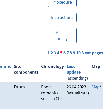
Procedure
Instructions
Access
policy
1
2
3
4
5
6
7
8
9
10
Next pages
mmune
Site
Chronology
Last
Map
components
update
(ascending)
Drum
Epoca
26.04.2023
Map
*
romană /
(actualizată)
sec. II p.Chr.