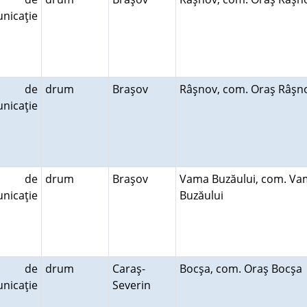
nicaţie
le de
drum
Braşov
Râşnov, com. Oraş Râş
nicaţie
le de
drum
Braşov
Vama Buzăului, com. V
nicaţie
Buzăului
le de
drum
Caraş-
Bocşa, com. Oraş Bocş
nicaţie
Severin