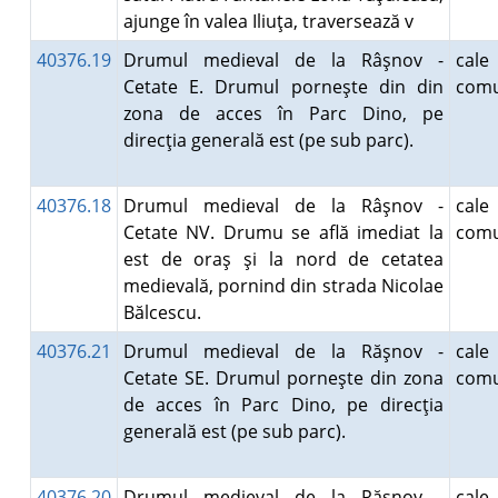
ajunge în valea Iliuţa, traversează v
40376.19
Drumul medieval de la Râşnov -
ca
Cetate E. Drumul porneşte din din
comu
zona de acces în Parc Dino, pe
direcţia generală est (pe sub parc).
40376.18
Drumul medieval de la Râşnov -
ca
Cetate NV. Drumu se află imediat la
comu
est de oraş şi la nord de cetatea
medievală, pornind din strada Nicolae
Bălcescu.
40376.21
Drumul medieval de la Răşnov -
ca
Cetate SE. Drumul porneşte din zona
comu
de acces în Parc Dino, pe direcţia
generală est (pe sub parc).
40376.20
Drumul medieval de la Răşnov -
ca