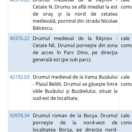
Cetate N. Drumu se află imediat la est
comu
de oraş şi la nord de cetatea
medievală, pornind din strada Nicolae
Bălcescu.
40376.22
Drumul medieval de la Răşnov -
ca
Cetate NE. Drumul porneşte din zona
comu
de acces în Parc Dino, pe direcţia
generală est (pe sub parc).
42192.03
Drumul medieval de la Vama Buzăului
ca
- Plaiul Beldii. Drumul se găseşte între
comu
văile Buzăului şi Buzăielului, situat la
sud-est de localitate.
50978.34
Drumul roman de la Bocşa. Drumul
ca
porneşte de la nord-vest de
comu
localitatea Borşa, pe direcţia nord-