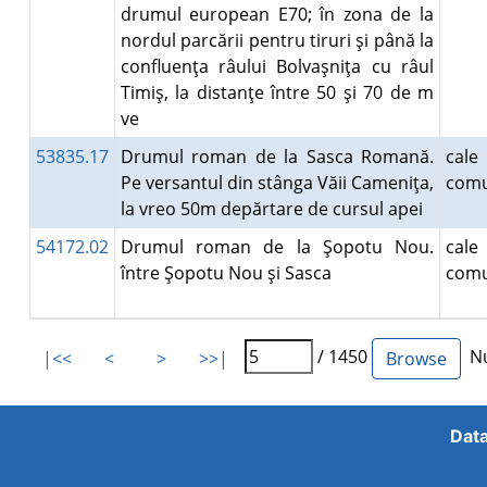
drumul european E70; în zona de la
nordul parcării pentru tiruri şi până la
confluenţa râului Bolvaşniţa cu râul
Timiş, la distanţe între 50 şi 70 de m
ve
53835.17
Drumul roman de la Sasca Romană.
ca
Pe versantul din stânga Văii Cameniţa,
comu
la vreo 50m depărtare de cursul apei
54172.02
Drumul roman de la Şopotu Nou.
ca
între Şopotu Nou şi Sasca
comu
/ 1450
Nu
|<<
<
>
>>|
Data