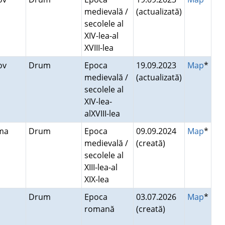
medievală /
(actualizată)
secolele al
XIV-lea-al
XVIII-lea
nov
Drum
Epoca
19.09.2023
Map
*
medievală /
(actualizată)
secolele al
XIV-lea-
alXVIII-lea
ama
Drum
Epoca
09.09.2024
Map
*
medievală /
(creată)
secolele al
XIII-lea-al
XIX-lea
a
Drum
Epoca
03.07.2026
Map
*
romană
(creată)