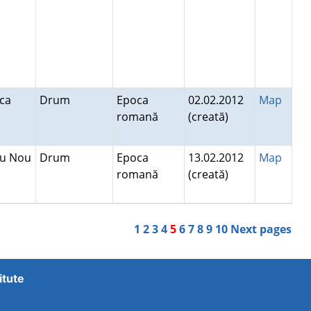
ca
Drum
Epoca
02.02.2012
Map
romană
(creată)
tu Nou
Drum
Epoca
13.02.2012
Map
romană
(creată)
1
2
3
4
5
6
7
8
9
10
Next pages
itute