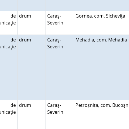
le de
drum
Caraş-
Gornea, com. Sicheviţa
nicaţie
Severin
le de
drum
Caraş-
Mehadia, com. Mehadi
nicaţie
Severin
le de
drum
Caraş-
Petroşniţa, com. Bucoş
nicaţie
Severin