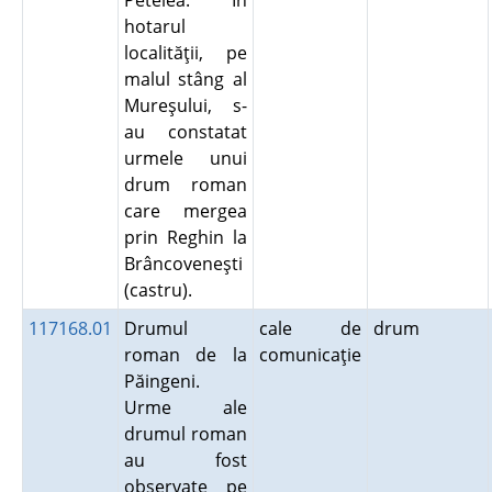
Petelea. În
hotarul
localităţii, pe
malul stâng al
Mureşului, s-
au constatat
urmele unui
drum roman
care mergea
prin Reghin la
Brâncoveneşti
(castru).
117168.01
Drumul
cale de
drum
roman de la
comunicaţie
Păingeni.
Urme ale
drumul roman
au fost
observate pe