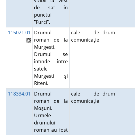
vizibil la vest
de sat în
punctul
”Furci”.
115021.01
Drumul
cale de
drum
roman de la
comunicaţie
Murgeşti.
Drumul se
întinde între
satele
Murgeşti şi
Riteni.
118334.01
Drumul
cale de
drum
roman de la
comunicaţie
Moşuni.
Urmele
drumului
roman au fost