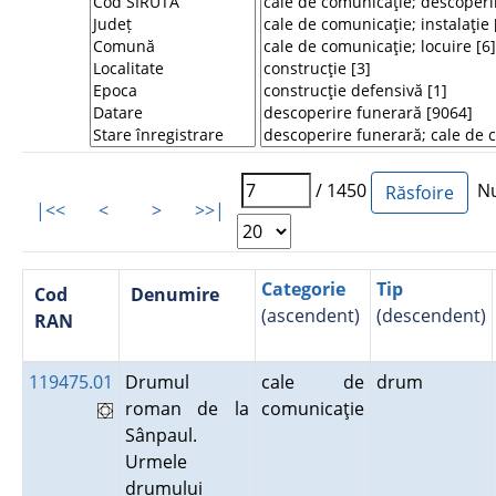
/ 1450
Num
|<<
<
>
>>|
Categorie
Tip
Cod
Denumire
(ascendent)
(descendent)
RAN
119475.01
Drumul
cale de
drum
roman de la
comunicaţie
Sânpaul.
Urmele
drumului