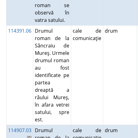
roman se
observă în
vatra satului.
114391.06
Drumul
cale de
drum
roman de la
comunicaţie
Sâncraiu de
Mureş. Urmele
drumul roman
au fost
identificate pe
partea
dreaptă a
râului Mureş,
în afara vetrei
satului, spre
est.
114907.03
Drumul
cale de
drum
roman de la
comunicaţie