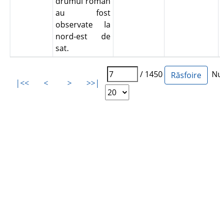
drumul roman
au fost
observate la
nord-est de
sat.
/ 1450
Num
|<<
<
>
>>|