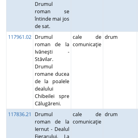
Drumul
roman se
întinde mai jos
de sat.
117961.02
Drumul
cale de
drum
roman de la
comunicaţie
Ivăneşti -
Stăvilar.
Drumul
romane ducea
de la poalele
dealului
Chibeilei spre
Călugăreni.
117836.21
Drumul
cale de
drum
roman de la
comunicaţie
Iernut - Dealul
Fierarului. La