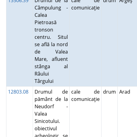
13506.39
Drumul de la
cale de
drum
Argeş
Câmpulung -
comunicaţie
Calea
Pietroasă
tronson
centru. Situl
se află la nord
de Valea
Mare, afluent
stânga al
Râului
Târgului
12803.08
Drumul de
cale de
drum
Arad
pământ de la
comunicaţie
Neudorf -
Valea
Sinicotului.
obiectivul
arheologic se