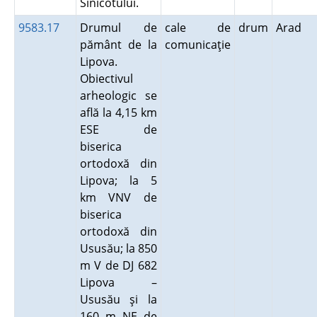
Sinicotului.
9583.17
Drumul de
cale de
drum
Arad
pământ de la
comunicaţie
Lipova.
Obiectivul
arheologic se
află la 4,15 km
ESE de
biserica
ortodoxă din
Lipova; la 5
km VNV de
biserica
ortodoxă din
Ususău; la 850
m V de DJ 682
Lipova –
Ususău şi la
160 m NE de