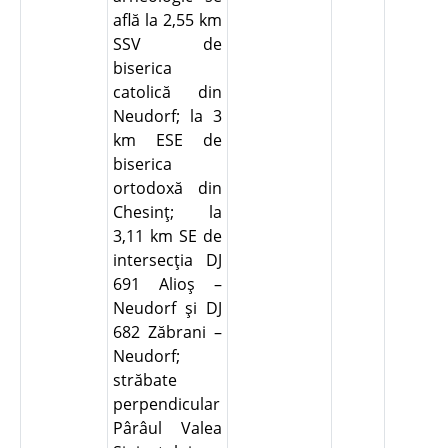
află la 2,55 km
SSV de
biserica
catolică din
Neudorf; la 3
km ESE de
biserica
ortodoxă din
Chesinţ; la
3,11 km SE de
intersecţia DJ
691 Alioş –
Neudorf şi DJ
682 Zăbrani –
Neudorf;
străbate
perpendicular
Pârâul Valea