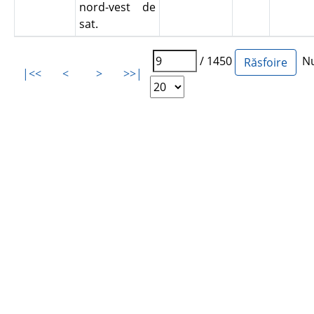
nord-vest de
sat.
/ 1450
Num
|<<
<
>
>>|