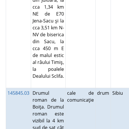
din Jdioara, la
cca 1,34 km
NE de E70
Jena-Sacu şi la
cca 3,51 km N-
NV de biserica
din Sacu, la
cca 450 m E
de malul estic
al râului Timiş,
la poalele
Dealului Sclifa.
145845.03
Drumul
cale de
drum
Sibiu
roman de la
comunicaţie
Boiţa. Drumul
roman este
vizibil la 4 km
sud de sat cât