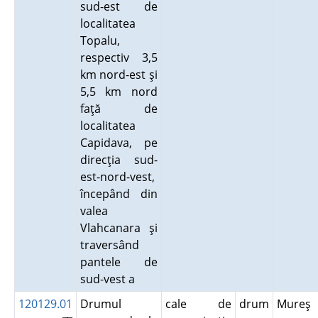
sud-est de
localitatea
Topalu,
respectiv 3,5
km nord-est şi
5,5 km nord
faţă de
localitatea
Capidava, pe
direcţia sud-
est-nord-vest,
începând din
valea
Vlahcanara şi
traversând
pantele de
sud-vest a
120129.01
Drumul
cale de
drum
Mureş