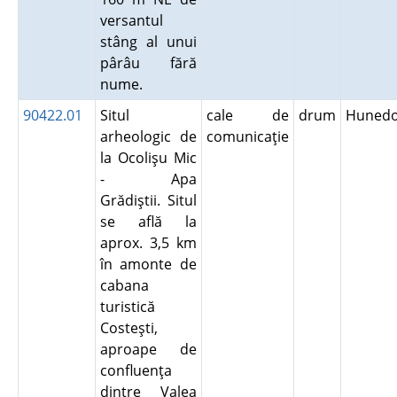
versantul
stâng al unui
pârâu fără
nume.
90422.01
Situl
cale de
drum
Hunedo
arheologic de
comunicaţie
la Ocolişu Mic
- Apa
Grădiştii. Situl
se află la
aprox. 3,5 km
în amonte de
cabana
turistică
Costeşti,
aproape de
confluenţa
dintre Valea