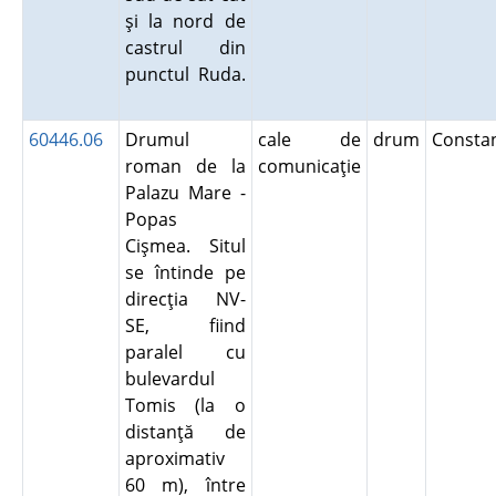
şi la nord de
castrul din
punctul Ruda.
60446.06
Drumul
cale de
drum
Consta
roman de la
comunicaţie
Palazu Mare -
Popas
Cişmea. Situl
se întinde pe
direcţia NV-
SE, fiind
paralel cu
bulevardul
Tomis (la o
distanţă de
aproximativ
60 m), între