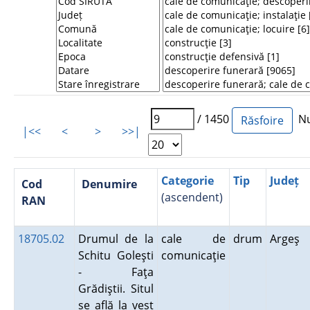
/ 1450
Num
|<<
<
>
>>|
Categorie
Tip
Județ
Cod
Denumire
(ascendent)
RAN
18705.02
Drumul de la
cale de
drum
Argeş
Schitu Goleşti
comunicaţie
- Faţa
Grădiştii. Situl
se află la vest