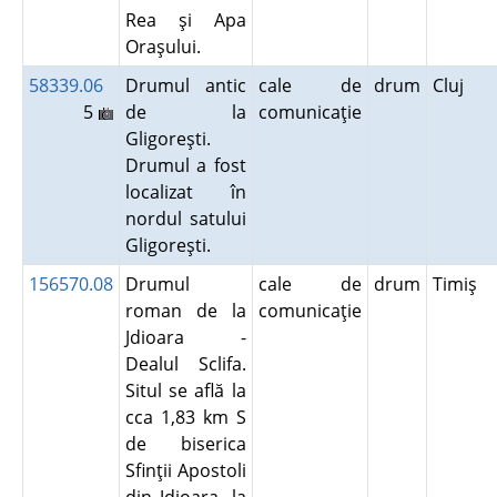
Rea şi Apa
Oraşului.
58339.06
Drumul antic
cale de
drum
Cluj
5
de la
comunicaţie
Gligoreşti.
Drumul a fost
localizat în
nordul satului
Gligoreşti.
156570.08
Drumul
cale de
drum
Timiş
roman de la
comunicaţie
Jdioara -
Dealul Sclifa.
Situl se află la
cca 1,83 km S
de biserica
Sfinţii Apostoli