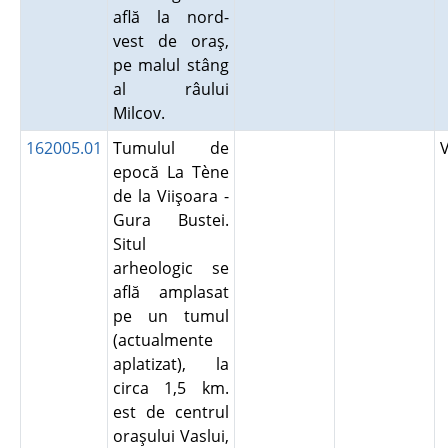
află la nord-
vest de oraş,
pe malul stâng
al râului
Milcov.
162005.01
Tumulul de
epocă La Tène
de la Viişoara -
Gura Bustei.
Situl
arheologic se
află amplasat
pe un tumul
(actualmente
aplatizat), la
circa 1,5 km.
est de centrul
oraşului Vaslui,