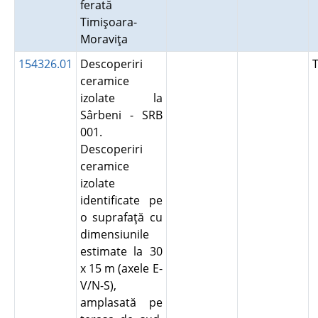
ferată
Timişoara-
Moraviţa
154326.01
Descoperiri
ceramice
izolate la
Sârbeni - SRB
001.
Descoperiri
ceramice
izolate
identificate pe
o suprafaţă cu
dimensiunile
estimate la 30
x 15 m (axele E-
V/N-S),
amplasată pe