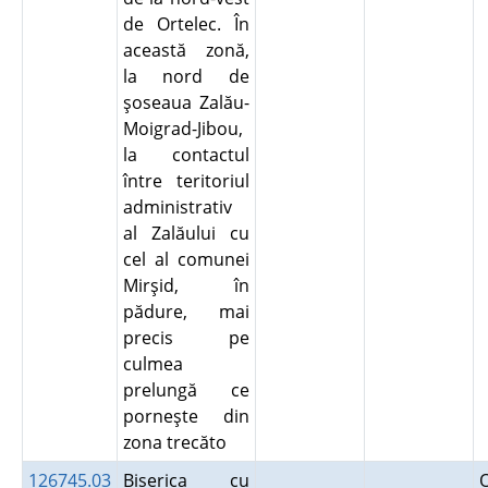
de Ortelec. În
această zonă,
la nord de
şoseaua Zalău-
Moigrad-Jibou,
la contactul
între teritoriul
administrativ
al Zalăului cu
cel al comunei
Mirşid, în
pădure, mai
precis pe
culmea
prelungă ce
porneşte din
zona trecăto
126745.03
Biserica cu