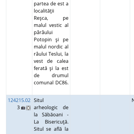
partea de est a
localităţii
Reşca, pe
malul vestic al
pârâului
Potopin şi pe
malul nordic al
râului Teslui, la
vest de calea
ferată şi la est
de drumul
comunal DC86.
124215.02
Situl
3
arheologic de
la Săbăoani -
La Bisericuţă.
Situl se află la