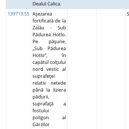
Dealul Calica.
139713.55
Aşezarea
fortificată de la
Zalău - Sub
Pădurea Hotlo.
Pe păşune,
„Sub Pădurea
Hotlo”, în
capătul colţului
nord vestic al
suprafeţei
relativ netede
până la liziera
pădurii,
suprafaţă a
fostului
poligon al
Gărzilor