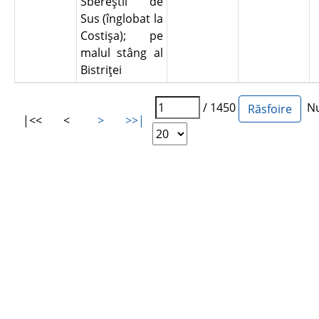
Sbereştii de
Sus (înglobat la
Costişa); pe
malul stâng al
Bistriţei
/ 1450
Num
|<<
<
>
>>|