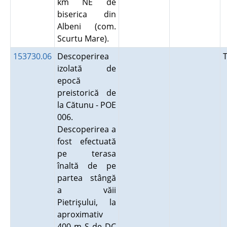
km NE de
biserica din
Albeni (com.
Scurtu Mare).
153730.06
Descoperirea
izolată de
epocă
preistorică de
la Cătunu - POE
006.
Descoperirea a
fost efectuată
pe terasa
înaltă de pe
partea stângă
a văii
Pietrişului, la
aproximativ
400 m S de DC