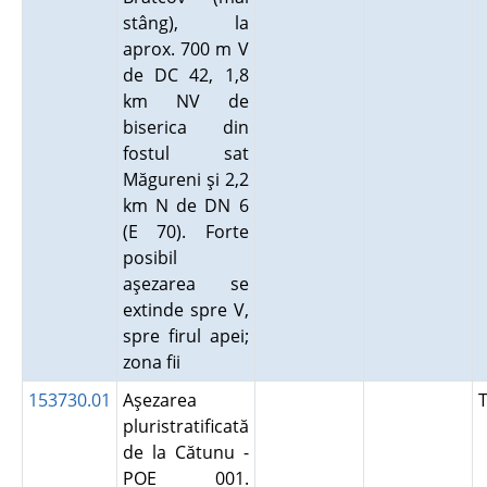
stâng), la
aprox. 700 m V
de DC 42, 1,8
km NV de
biserica din
fostul sat
Măgureni şi 2,2
km N de DN 6
(E 70). Forte
posibil
aşezarea se
extinde spre V,
spre firul apei;
zona fii
153730.01
Aşezarea
pluristratificată
de la Cătunu -
POE 001.