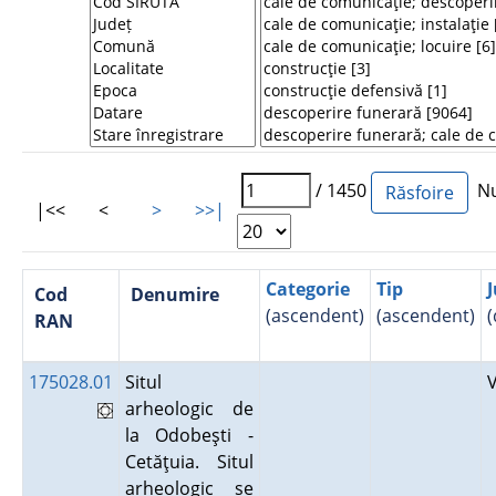
/ 1450
Num
|<<
<
>
>>|
Categorie
Tip
J
Cod
Denumire
(ascendent)
(ascendent)
(
RAN
175028.01
Situl
arheologic de
la Odobeşti -
Cetăţuia. Situl
arheologic se