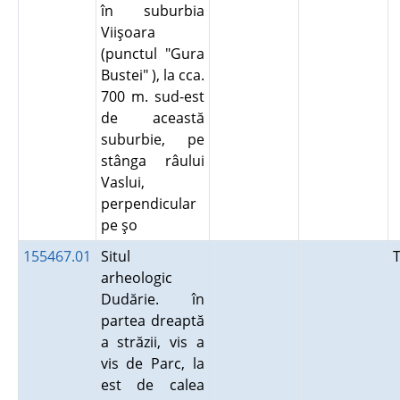
în suburbia
Viişoara
(punctul "Gura
Bustei" ), la cca.
700 m. sud-est
de această
suburbie, pe
stânga râului
Vaslui,
perpendicular
pe şo
155467.01
Situl
arheologic
Dudărie. în
partea dreaptă
a străzii, vis a
vis de Parc, la
est de calea