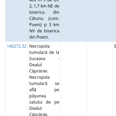
2, 1,7 km NE de
biserica din
Cătunu (com.
Poeni) şi 3 km
NV de biserica
din Poeni.
146272.32
Necropola
tumulară de la
Suceava -
Dealul
Căprăriei.
Necropola
tumulară se
află pe
păşunea
satului de pe
Dealul
Căprăriei,