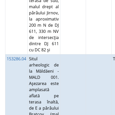
terasa de sud,
malul drept al
pârâului Jirnov,
la aproximativ
200 m N de DJ
611, 330 m NV
de intersecţia
dintre DJ 611
cu DC 82 şi
153286.04
Situl
arheologic de
la Măldăeni -
MALD 001.
Aşezarea este
amplasată
aflată pe
terasa înaltă,
de E a pârâului
Bratcov (mal