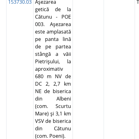
153730.03
Aşezarea
getică de la
Cătunu - POE
003. Aşezarea
este amplasată
pe panta lină
de pe partea
stângă a văii
Pietrişului, la
aproximativ
680 m NV de
DC 2, 2,7 km
NE de biserica
din Albeni
(com. Scurtu
Mare) şi 3,1 km
VSV de biserica
din Cătunu
(com. Poeni).