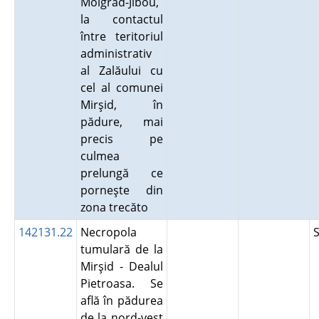
Moigrad-Jibou,
la contactul
între teritoriul
administrativ
al Zalăului cu
cel al comunei
Mirşid, în
pădure, mai
precis pe
culmea
prelungă ce
porneşte din
zona trecăto
142131.22
Necropola
tumulară de la
Mirşid - Dealul
Pietroasa. Se
află în pădurea
de la nord-vest