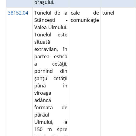
oraşului.
38152.04
Tunelul de la
cale de
tunel
Stânceşti -
comunicaţie
Valea Ulmului.
Tunelul este
situată
extravilan, în
partea estică
a cetăţii,
pornind din
şanţul cetăţii
până în
viroaga
adâncă
formată de
pârâul
Ulmului, la
150 m spre