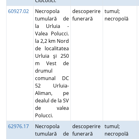
Clocotici.
60927.02
Necropola
descoperire
tumul;
tumulară de
funerară
necropolă
la Urluia -
Valea Polucci.
la 2,2 km Nord
de localitatea
Urluia şi 250
m Vest de
drumul
comunal DC
52 Urluia-
Aliman, pe
dealul de la SV
de valea
Polucci.
62976.17
Necropola
descoperire
tumul;
tumulară de
funerară
necropolă