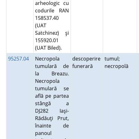
arheologic cu
codurile RAN
158537.40
(UAT
Satchinez) şi
155920.01
(UAT Biled).
95257.04
Necropola
descoperire
tumul;
tumulară de
funerară
necropolă
la Breazu.
Necropola
tumulară se
află pe partea
stângă a
DJ282 Iaşi-
Rădăuţi Prut,
înainte de
panoul