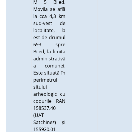
M 5 Biled.
Movila se află
la cca 4,3 km
sud-vest de
localitate, la
est de drumul
693 spre
Biled, la limita
administrativă
a comunei.
Este situată în
perimetrul
sitului
arheologic cu
codurile RAN
158537.40
(UAT
Satchinez) şi
155920.01