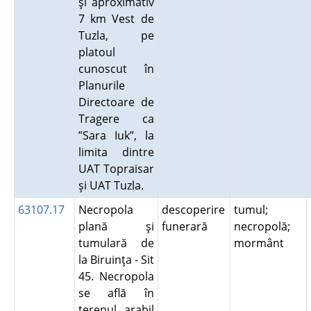
şi aproximativ
7 km Vest de
Tuzla, pe
platoul
cunoscut în
Planurile
Directoare de
Tragere ca
”Sara Iuk”, la
limita dintre
UAT Topraisar
şi UAT Tuzla.
63107.17
Necropola
descoperire
tumul;
plană şi
funerară
necropolă;
tumulară de
mormânt
la Biruinţa - Sit
45. Necropola
se află în
terenul arabil