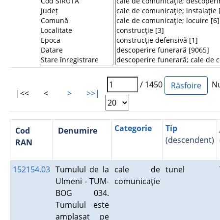
/ 1450
Num
|<<
<
>
>>|
Categorie
Tip
Cod
Denumire
(descendent)
RAN
152154.03
Tumulul de la
cale de
tunel
Ulmeni - TUM-
comunicaţie
BOG 034.
Tumulul este
amplasat pe