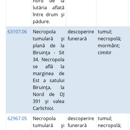
nord de la
lutăria aflată
între drum şi
pădure.
63107.06
Necropola
descoperire
tumul;
tumulară şi
funerară
necropolă;
plană de la
mormânt;
Biruinţa - Sit
cimitir
34. Necropola
se află la
marginea de
Est a satului
Biruinţa, la
Nord de DJ
391 şi valea
Carlichioi.
62967.05
Necropola
descoperire
tumul;
tumulară şi
funerară
necropolă;