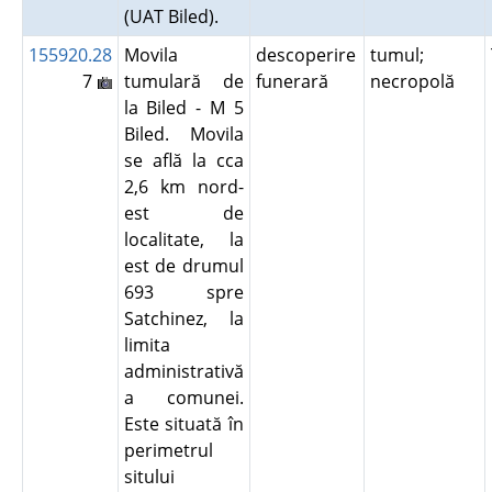
(UAT Biled).
155920.28
Movila
descoperire
tumul;
7
tumulară de
funerară
necropolă
la Biled - M 5
Biled. Movila
se află la cca
2,6 km nord-
est de
localitate, la
est de drumul
693 spre
Satchinez, la
limita
administrativă
a comunei.
Este situată în
perimetrul
sitului