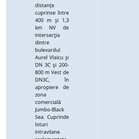
distanţe
cuprinse între
400 m şi 1,3
km NV de
intersecţia
dintre
bulevardul
Aurel Vlaicu şi
DN 3C şi 200-
800 m Vest de
DN3C, în
apropiere de
zona
comercială
Jumbo-Black
Sea. Cuprinde
loturi
intravilane