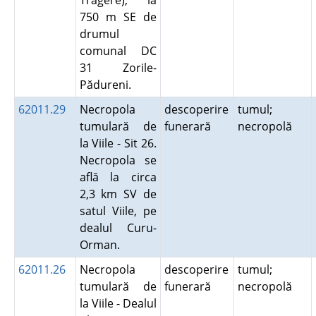
Tragere), la
750 m SE de
drumul
comunal DC
31 Zorile-
Pădureni.
62011.29
Necropola
descoperire
tumul;
tumulară de
funerară
necropolă
la Viile - Sit 26.
Necropola se
află la circa
2,3 km SV de
satul Viile, pe
dealul Curu-
Orman.
62011.26
Necropola
descoperire
tumul;
tumulară de
funerară
necropolă
la Viile - Dealul