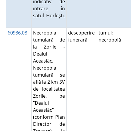
indicativ de
intrare în
satul Horleşti.
60936.08
Necropola
descoperire
tumul;
tumulară de
funerară
necropolă
la Zorile -
Dealul
Aceaslâc.
Necropola
tumulară se
află la 2 km SV
de localitatea
Zorile, pe
”Dealul
Aceaslâc”
(conform Plan
Director de