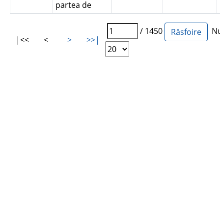
partea de
/ 1450
Num
|<<
<
>
>>|