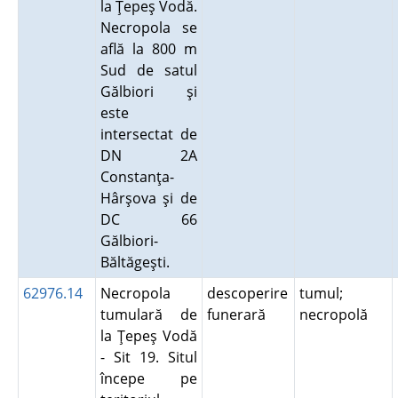
la Ţepeş Vodă.
Necropola se
află la 800 m
Sud de satul
Gălbiori şi
este
intersectat de
DN 2A
Constanţa-
Hârşova şi de
DC 66
Gălbiori-
Băltăgeşti.
62976.14
Necropola
descoperire
tumul;
tumulară de
funerară
necropolă
la Ţepeş Vodă
- Sit 19. Situl
începe pe