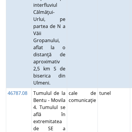
interfluviul
Călmăţui-
Urlui, pe
partea de N a
Văii
Gropanului,
aflat la o
distanţă de
aproximativ
2,5 km S de
biserica din
Ulmeni.
46787.08
Tumulul de la
cale de
tunel
Bentu - Movila
comunicaţie
4. Tumulul se
află în
extremitatea
de SE a