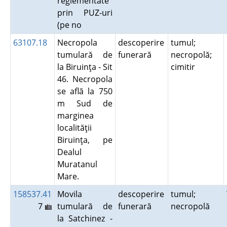
reglementate
prin PUZ-uri
(pe no
63107.18
Necropola
descoperire
tumul;
tumulară de
funerară
necropolă;
la Biruinţa - Sit
cimitir
46. Necropola
se află la 750
m Sud de
marginea
localităţii
Biruinţa, pe
Dealul
Muratanul
Mare.
158537.41
Movila
descoperire
tumul;
7
tumulară de
funerară
necropolă
la Satchinez -