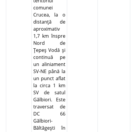
teritoriul
comunei
Crucea, la o
distanţă de
aproximativ
1,7 km înspre
Nord de
Ţepeş Vodă şi
continuă pe
un aliniament
SV-NE până la
un punct aflat
la circa 1 km
SV de satul
Gălbiori. Este
traversat de
DC 66
Gălbiori-
Băltăgeşti în