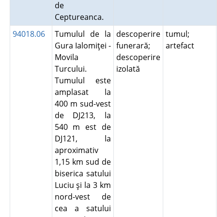
de
Ceptureanca.
94018.06
Tumulul de la
descoperire
tumul;
Gura Ialomiţei -
funerară;
artefact
Movila
descoperire
Turcului.
izolată
Tumulul este
amplasat la
400 m sud-vest
de DJ213, la
540 m est de
DJ121, la
aproximativ
1,15 km sud de
biserica satului
Luciu şi la 3 km
nord-vest de
cea a satului