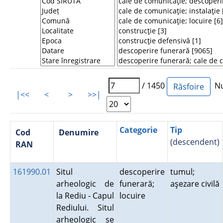
/ 1450
Num
|<<
<
>
>>|
Categorie
Tip
Cod
Denumire
(descendent)
RAN
161990.01
Situl
descoperire
tumul;
arheologic de
funerară;
aşezare civilă
la Rediu - Capul
locuire
Rediului. Situl
arheologic se