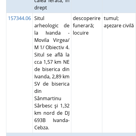
calea ferată, în
drept
157344.06
Situl
descoperire
tumul;
arheologic de
funerară;
aşezare civilă
la Ivanda -
locuire
Movila Virgea/
M 1/ Obiectiv 4.
Situl se află la
cca 1,57 km NE
de biserica din
Ivanda, 2,89 km
SV de biserica
din
Sânmartinu
Sârbesc şi 1,32
km nord de DJ
693B Ivanda-
Cebza.