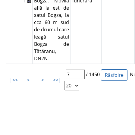
1
Bogza. Movila
funerară
află la est de
satul Bogza, la
cca 60 m sud
de drumul care
leagă satul
Bogza de
Tătăranu,
DN2N.
/ 1450
Num
|<<
<
>
>>|