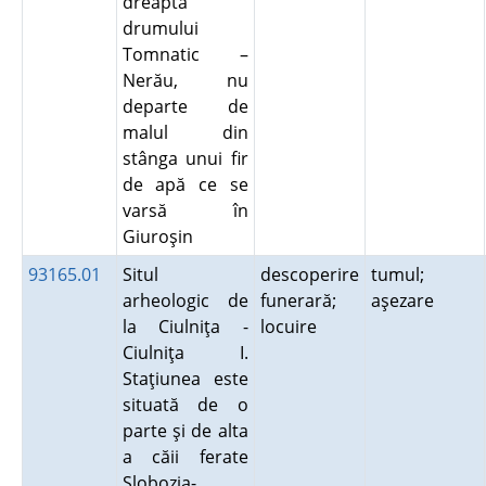
dreapta
drumului
Tomnatic –
Nerău, nu
departe de
malul din
stânga unui fir
de apă ce se
varsă în
Giuroşin
93165.01
Situl
descoperire
tumul;
arheologic de
funerară;
aşezare
la Ciulniţa -
locuire
Ciulniţa I.
Staţiunea este
situată de o
parte şi de alta
a căii ferate
Slobozia-