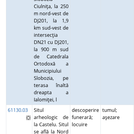
Ciulniţa, la 250
m nord-vest de
DJ201, la 1,9
km sud-vest de
intersecţia
DN21 cu DJ201,
la 900 m sud
de Catedrala
Ortodoxă a
Municipiului
Slobozia, pe
terasa înaltă
dreapta a
Ialomiţei, l
61130.03
Situl
descoperire
tumul;
arheologic de
funerară;
aşezare
la Castelu. Situl
locuire
se află la Nord