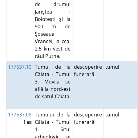
de drumul
Jariştea -
Boloteşti şi la
900 m de
Şoseaua
Vrancei, la cca.
2,5 km vest de
râul Putna.
177637.10
Tumul de la
descoperire
tumul
Căiata - Tumul
funerară
3. Movila se
află la nord-est
de satul Căiata.
177637.08
Tumului de la
descoperire
tumul
1
Căiata - Tumul
funerară
1. Situl
arheologic se