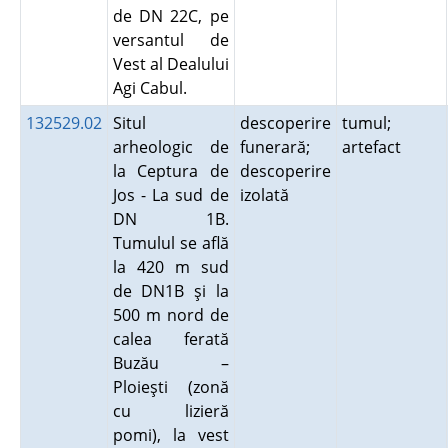
de DN 22C, pe
versantul de
Vest al Dealului
Agi Cabul.
132529.02
Situl
descoperire
tumul;
arheologic de
funerară;
artefact
la Ceptura de
descoperire
Jos - La sud de
izolată
DN 1B.
Tumulul se află
la 420 m sud
de DN1B şi la
500 m nord de
calea ferată
Buzău –
Ploieşti (zonă
cu lizieră
pomi), la vest