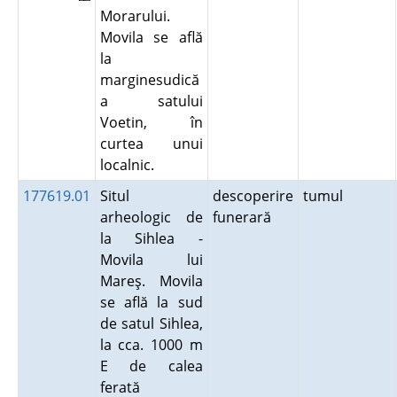
Morarului.
Movila se află
la
marginesudică
a satului
Voetin, în
curtea unui
localnic.
177619.01
Situl
descoperire
tumul
arheologic de
funerară
la Sihlea -
Movila lui
Mareş. Movila
se află la sud
de satul Sihlea,
la cca. 1000 m
E de calea
ferată