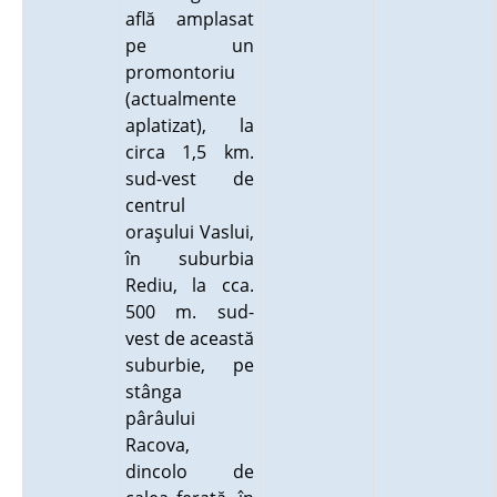
află amplasat
pe un
promontoriu
(actualmente
aplatizat), la
circa 1,5 km.
sud-vest de
centrul
oraşului Vaslui,
în suburbia
Rediu, la cca.
500 m. sud-
vest de această
suburbie, pe
stânga
pârâului
Racova,
dincolo de