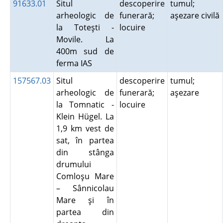
91633.01
Situl
descoperire
tumul;
arheologic de
funerară;
aşezare civilă
la Toteşti -
locuire
Movile. La
400m sud de
ferma IAS
157567.03
Situl
descoperire
tumul;
arheologic de
funerară;
aşezare
la Tomnatic -
locuire
Klein Hügel. La
1,9 km vest de
sat, în partea
din stânga
drumului
Comloşu Mare
– Sânnicolau
Mare şi în
partea din