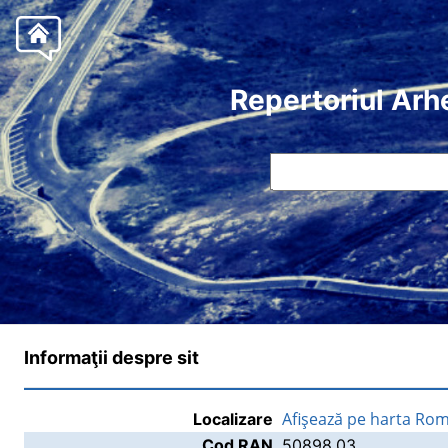
Repertoriul Arh
Informaţii despre sit
Afişează pe harta Rom
Localizare
Cod RAN
50898.03