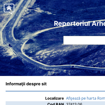
Repertoriul Arh
Informaţii despre sit
Afişează pe harta Rom
Localizare
Cod RAN
37413.06