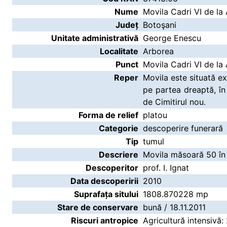
Nume
Movila Cadri VI de la
Județ
Botoşani
Unitate administrativă
George Enescu
Localitate
Arborea
Punct
Movila Cadri VI de la
Reper
Movila este situată ext
pe partea dreaptă, în
de Cimitirul nou.
Forma de relief
platou
Categorie
descoperire funerară
Tip
tumul
Descriere
Movila măsoară 50 în 
Descoperitor
prof. I. Ignat
Data descoperirii
2010
Suprafața sitului
1808.870228 mp
Stare de conservare
bună / 18.11.2011
Riscuri antropice
Agricultură intensivă: 