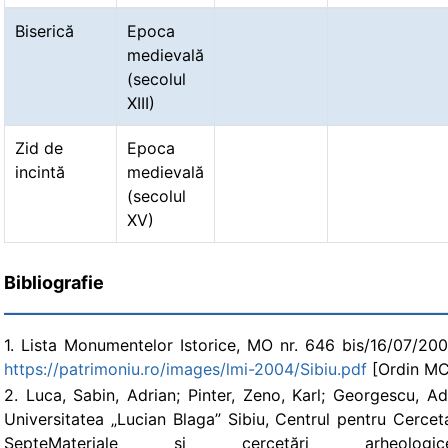
Biserică
Epoca
medievală
(secolul
XIII)
Zid de
Epoca
incintă
medievală
(secolul
XV)
Bibliografie
1. Lista Monumentelor Istorice, MO nr. 646 bis/16/07/2004, 
https://patrimoniu.ro/images/lmi-2004/Sibiu.pdf
[Ordin MCC
2. Luca, Sabin, Adrian; Pinter, Zeno, Karl; Georgescu, Adr
Universitatea „Lucian Blaga” Sibiu, Centrul pentru Cercet
SepteMateriale și cercetări arheolo