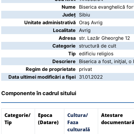
Nume
Biserica evanghelică fort
Județ
Sibiu
Unitate administrativă
Oraş Avrig
Localitate
Avrig
Adresa
str. Lazăr Gheorghe 12
Categorie
structură de cult
Tip
edificiu religios
Descriere
Biserica a fost, iniţial,
Regim de proprietate
privat
Data ultimei modificări a fişei
31.01.2022
Componente în cadrul sitului
Categorie/
Epoca
Cultura/
Atestare
Tip
(Datare)
Faza
documentar
culturală