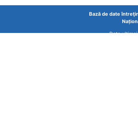
Bază de date întreţi
Națion
Data ultimei