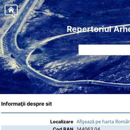
Repertoriul Arh
Informaţii despre sit
Afişează pe harta Român
Localizare
Cod RAN
144063.04