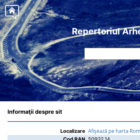
Repertoriul Arh
Informaţii despre sit
Afişează pe harta Rom
Localizare
Cod RAN
50932.14