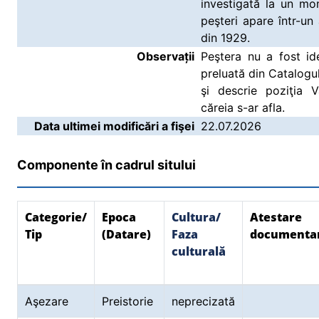
investigată la un mo
peşteri apare într-un 
din 1929.
Observații
Peştera nu a fost ide
preluată din Catalogul
şi descrie poziţia V
căreia s-ar afla.
Data ultimei modificări a fişei
22.07.2026
Componente în cadrul sitului
Categorie/
Epoca
Cultura/
Atestare
Tip
(Datare)
Faza
documenta
culturală
Aşezare
Preistorie
neprecizată