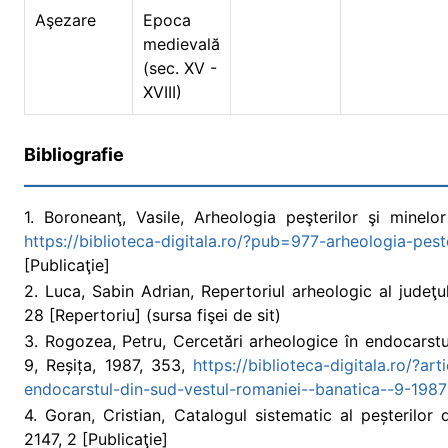
Aşezare
Epoca
medievală
(sec. XV -
XVIII)
Bibliografie
1. Boroneanţ, Vasile, Arheologia peşterilor şi minelo
https://biblioteca-digitala.ro/?pub=977-arheologia-pest
[Publicaţie]
2. Luca, Sabin Adrian, Repertoriul arheologic al judeţ
28 [Repertoriu] (sursa fişei de sit)
3. Rogozea, Petru, Cercetări arheologice în endocarstu
9, Reșița, 1987, 353,
https://biblioteca-digitala.ro/?a
endocarstul-din-sud-vestul-romaniei--banatica--9-1987
4. Goran, Cristian, Catalogul sistematic al peșterilor
2147, 2 [Publicaţie]