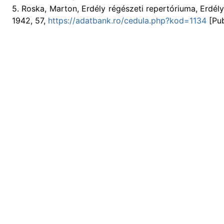
5. Roska, Marton, Erdély régészeti repertóriuma, Erdél
1942, 57,
https://adatbank.ro/cedula.php?kod=1134
[Pub