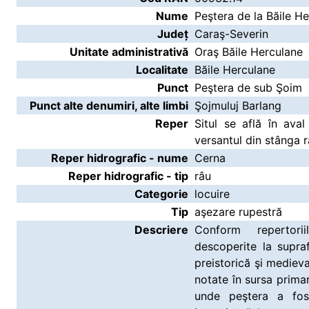
Nume
Peştera de la Băile H
Județ
Caraş-Severin
Unitate administrativă
Oraş Băile Herculane
Localitate
Băile Herculane
Punct
Peştera de sub Şoim
Punct alte denumiri, alte limbi
Şojmuluj Barlang
Reper
Situl se află în ava
versantul din stânga r
Reper hidrografic - nume
Cerna
Reper hidrografic - tip
râu
Categorie
locuire
Tip
aşezare rupestră
Descriere
Conform repertori
descoperite la supra
preistorică şi medieva
notate în sursa primar
unde peştera a fos