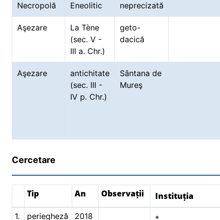
Necropolă
Eneolitic
neprecizată
Aşezare
La Tène
geto-
(sec. V -
dacică
III a. Chr.)
Aşezare
antichitate
Sântana de
(sec. III -
Mureş
IV p. Chr.)
Cercetare
Tip
An
Observații
Instituția
1.
periegheză
2018
*