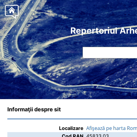
Repertoriul Arh
Informaţii despre sit
Afişează pe harta Rom
Localizare
Cod RAN
45833.03