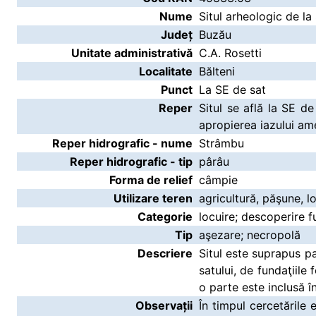
Nume
Situl arheologic de la
Județ
Buzău
Unitate administrativă
C.A. Rosetti
Localitate
Bălteni
Punct
La SE de sat
Reper
Situl se află la SE de
apropierea iazului am
Reper hidrografic - nume
Strâmbu
Reper hidrografic - tip
pârâu
Forma de relief
câmpie
Utilizare teren
agricultură, păşune, l
Categorie
locuire; descoperire f
Tip
aşezare; necropolă
Descriere
Situl este suprapus p
satului, de fundaţiile 
o parte este inclusă în
Observații
În timpul cercetările 