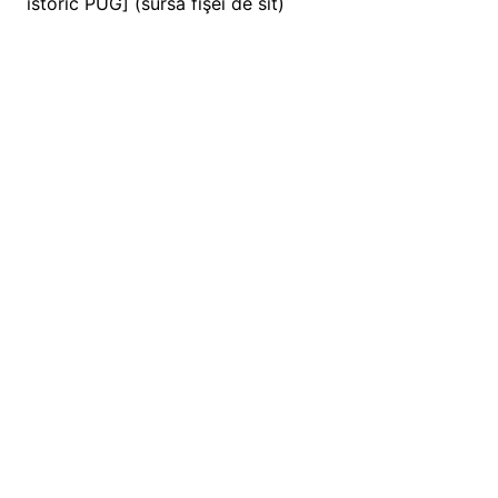
istoric PUG] (sursa fişei de sit)