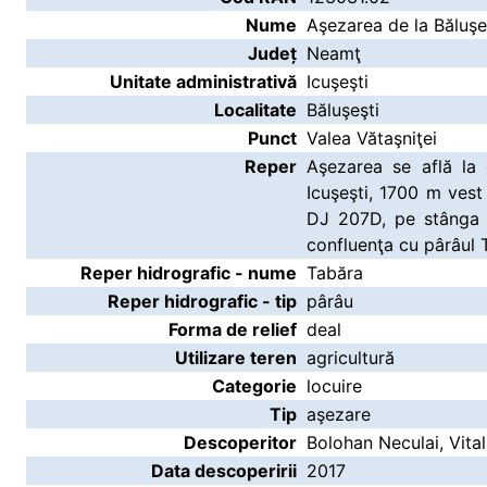
Nume
Aşezarea de la Băluşeş
Județ
Neamţ
Unitate administrativă
Icuşeşti
Localitate
Băluşeşti
Punct
Valea Vătaşniţei
Reper
Aşezarea se află la
Icuşeşti, 1700 m vest
DJ 207D, pe stânga p
confluenţa cu pârâul 
Reper hidrografic - nume
Tabăra
Reper hidrografic - tip
pârâu
Forma de relief
deal
Utilizare teren
agricultură
Categorie
locuire
Tip
aşezare
Descoperitor
Bolohan Neculai, Vita
Data descoperirii
2017