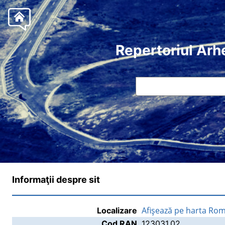
Repertoriul Arh
Informaţii despre sit
Afişează pe harta Rom
Localizare
Cod RAN
123031.02