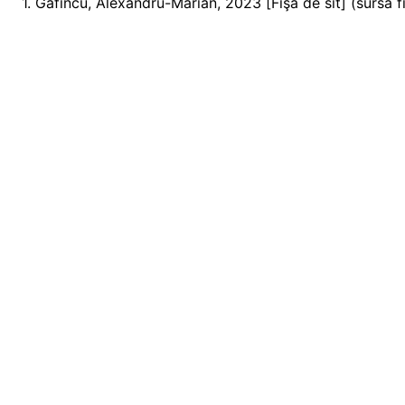
1. Gafincu, Alexandru-Marian, 2023 [Fişă de sit] (sursa fi