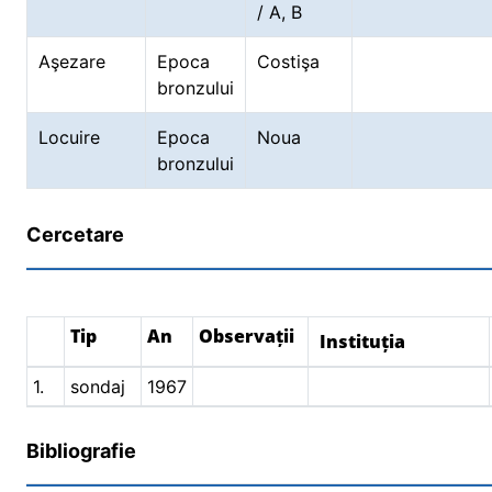
/ A, B
Aşezare
Epoca
Costişa
bronzului
Locuire
Epoca
Noua
bronzului
Cercetare
Tip
An
Observații
Instituția
1.
sondaj
1967
Bibliografie