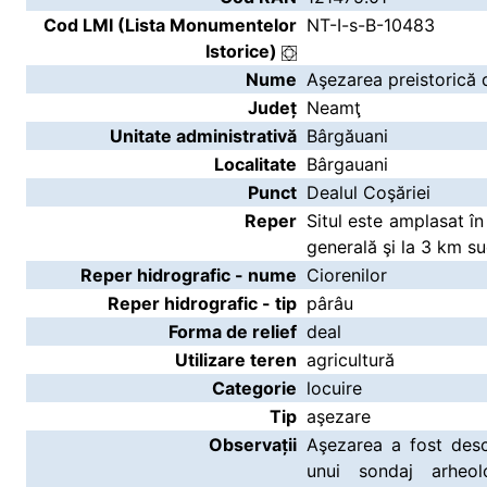
Cod LMI (Lista Monumentelor
NT-I-s-B-10483
Istorice)
Nume
Aşezarea preistorică 
Județ
Neamţ
Unitate administrativă
Bârgăuani
Localitate
Bârgauani
Punct
Dealul Coşăriei
Reper
Situl este amplasat în
generală şi la 3 km su
Reper hidrografic - nume
Ciorenilor
Reper hidrografic - tip
pârâu
Forma de relief
deal
Utilizare teren
agricultură
Categorie
locuire
Tip
aşezare
Observații
Aşezarea a fost desc
unui sondaj arheol