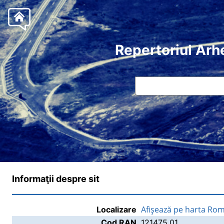
Repertoriul Arh
Informaţii despre sit
Afişează pe harta Rom
Localizare
Cod RAN
121475.01