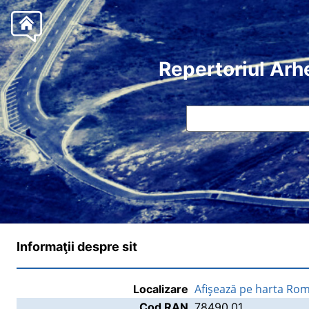
Repertoriul Arh
Informaţii despre sit
Afişează pe harta Rom
Localizare
Cod RAN
78490.01