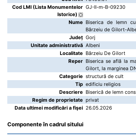
Cod LMI (Lista Monumentelor
GJ-II-m-B-09230
Istorice)
Nume
Biserica de lemn cu
Bârzeiu de Gilort-Alb
Județ
Gorj
Unitate administrativă
Albeni
Localitate
Bârzeiu De Gilort
Reper
Biserica se află la m
Gilort, la marginea D
Categorie
structură de cult
Tip
edificiu religios
Descriere
Biserică de lemn const
Regim de proprietate
privat
Data ultimei modificări a fişei
26.05.2026
Componente în cadrul sitului