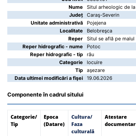
Nume
Situl arheologic de l
Județ
Caraş-Severin
Unitate administrativă
Pojejena
Localitate
Belobreşca
Reper
Situl se află pe malul
Reper hidrografic - nume
Potoc
Reper hidrografic - tip
râu
Categorie
locuire
Tip
aşezare
Data ultimei modificări a fişei
19.06.2026
Componente în cadrul sitului
Categorie/
Epoca
Cultura/
Atestare
Tip
(Datare)
Faza
documentar
culturală