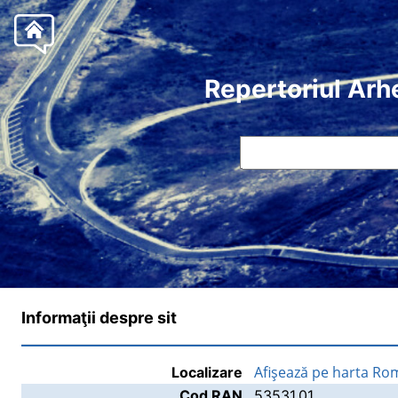
Repertoriul Arh
Informaţii despre sit
Afişează pe harta Ro
Localizare
Cod RAN
53531.01